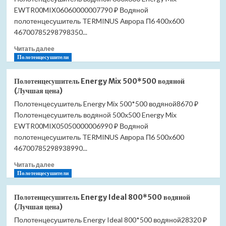
(Лучшая
EWTR00MIX06060000007790 ₽ Водяной
цена)
полотенцесушитель TERMINUS Аврора П6 400х600
46700785298798350...
Прочитать
Читать далее
больше
Полотенцесушители
о
Полотенцесушитель
Полотенцесушитель Energy Mix 500*500 водяной
Energy
(Лучшая цена)
Mix
Полотенцесушитель Energy Mix 500*500 водяной8670 ₽
600*600
Полотенцесушитель водяной 500x500 Energy Mix
водяной
(Лучшая
EWTR00MIX05050000006990 ₽ Водяной
цена)
полотенцесушитель TERMINUS Аврора П6 500х600
46700785298938990...
Прочитать
Читать далее
больше
Полотенцесушители
о
Полотенцесушитель
Полотенцесушитель Energy Ideal 800*500 водяной
Energy
(Лучшая цена)
Mix
Полотенцесушитель Energy Ideal 800*500 водяной28320 ₽
500*500