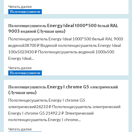
9005
Прочитать
водяной
Читать далее
больше
Полотенцесушители
(Лучшая
о
цена)
Полотенцесушитель
Полотенцесушитель Energy Ideal 1000*500 белый RAL
Energy
9003 водяной (Лучшая цена)
Ideal
Полотенцесушитель Energy Ideal 1000*500 белый RAL 9003
1000*500
водяной38700 ₽ Водяной полотенцесушитель Energy Ideal
водяной
(Лучшая
100x5023430 ₽ Полотенцесушитель водяной 1000x500
цена)
Energy Ideal...
Прочитать
Читать далее
больше
Полотенцесушители
о
Полотенцесушитель
Полотенцесушитель Energy I chrome G5 электрический
Energy
(Лучшая цена)
Ideal
Полотенцесушитель Energy I chrome G5
1000*500
электрический26210 ₽ Полотенцесушитель электрический
белый
RAL
Energy I chrome G5 21492.2 ₽ Электрический
9003
полотенцесушитель Energy I chrome...
водяной
Прочитать
(Лучшая
Читать далее