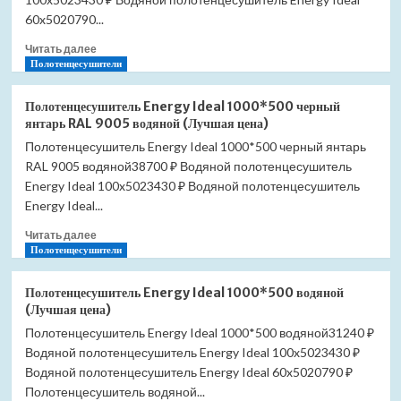
цена)
60x5020790...
Прочитать
Читать далее
больше
Полотенцесушители
о
Полотенцесушитель
Полотенцесушитель Energy Ideal 1000*500 черный
Energy
янтарь RAL 9005 водяной (Лучшая цена)
Ideal
Полотенцесушитель Energy Ideal 1000*500 черный янтарь
600*500
RAL 9005 водяной38700 ₽ Водяной полотенцесушитель
белый
RAL
Energy Ideal 100x5023430 ₽ Водяной полотенцесушитель
9003
Energy Ideal...
водяной
Прочитать
(Лучшая
Читать далее
больше
Полотенцесушители
цена)
о
Полотенцесушитель
Полотенцесушитель Energy Ideal 1000*500 водяной
Energy
(Лучшая цена)
Ideal
Полотенцесушитель Energy Ideal 1000*500 водяной31240 ₽
1000*500
Водяной полотенцесушитель Energy Ideal 100x5023430 ₽
черный
янтарь
Водяной полотенцесушитель Energy Ideal 60x5020790 ₽
RAL
Полотенцесушитель водяной...