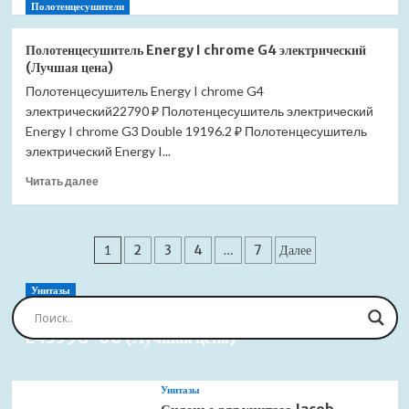
больше
Полотенцесушители
цена)
о
Полотенцесушитель
Полотенцесушитель Energy I chrome G4 электрический
Energy
(Лучшая цена)
I
Полотенцесушитель Energy I chrome G4
chrome
электрический22790 ₽ Полотенцесушитель электрический
G5
электрический
Energy I chrome G3 Double 19196.2 ₽ Полотенцесушитель
(Лучшая
электрический Energy I...
цена)
Прочитать
Читать далее
больше
о
Полотенцесушитель
Пагинация
Energy
1
2
3
4
…
7
Далее
I
записей
chrome
Унитазы
G4
Сиденье для унитаза Jacob Delafon Brive
электрический
E4359G-00 (Лучшая цена)
(Лучшая
цена)
Унитазы