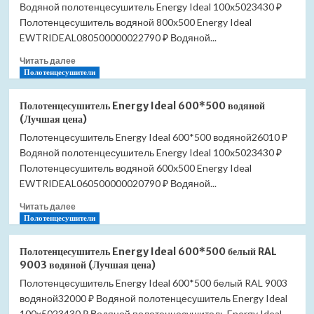
Водяной полотенцесушитель Energy Ideal 100x5023430 ₽
водяной
(Лучшая
Полотенцесушитель водяной 800x500 Energy Ideal
цена)
EWTRIDEAL080500000022790 ₽ Водяной...
Прочитать
Читать далее
больше
Полотенцесушители
о
Полотенцесушитель
Полотенцесушитель Energy Ideal 600*500 водяной
Energy
(Лучшая цена)
Ideal
Полотенцесушитель Energy Ideal 600*500 водяной26010 ₽
800*500
Водяной полотенцесушитель Energy Ideal 100x5023430 ₽
водяной
(Лучшая
Полотенцесушитель водяной 600x500 Energy Ideal
цена)
EWTRIDEAL060500000020790 ₽ Водяной...
Прочитать
Читать далее
больше
Полотенцесушители
о
Полотенцесушитель
Полотенцесушитель Energy Ideal 600*500 белый RAL
Energy
9003 водяной (Лучшая цена)
Ideal
Полотенцесушитель Energy Ideal 600*500 белый RAL 9003
600*500
водяной32000 ₽ Водяной полотенцесушитель Energy Ideal
водяной
(Лучшая
100x5023430 ₽ Водяной полотенцесушитель Energy Ideal