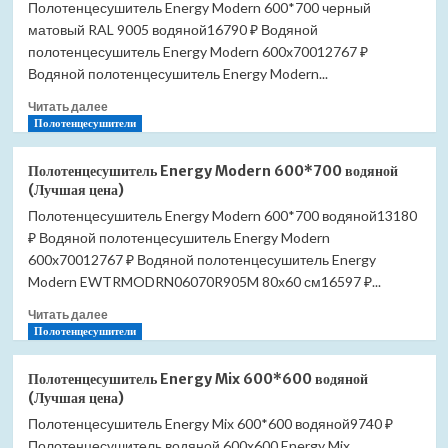
Полотенцесушитель Energy Modern 600*700 черный
матовый RAL 9005 водяной16790 ₽ Водяной
полотенцесушитель Energy Modern 600x70012767 ₽
Водяной полотенцесушитель Energy Modern...
Прочитать
Читать далее
больше
Полотенцесушители
о
Полотенцесушитель
Полотенцесушитель Energy Modern 600*700 водяной
Energy
(Лучшая цена)
Modern
Полотенцесушитель Energy Modern 600*700 водяной13180
600*700
₽ Водяной полотенцесушитель Energy Modern
черный
матовый
600x70012767 ₽ Водяной полотенцесушитель Energy
RAL
Modern EWTRMODRN06070R905M 80х60 см16597 ₽...
9005
Прочитать
водяной
Читать далее
больше
Полотенцесушители
(Лучшая
о
цена)
Полотенцесушитель
Полотенцесушитель Energy Mix 600*600 водяной
Energy
(Лучшая цена)
Modern
Полотенцесушитель Energy Mix 600*600 водяной9740 ₽
600*700
Полотенцесушитель водяной 600x600 Energy Mix
водяной