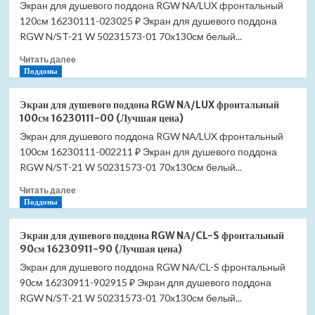
Экран для душевого поддона RGW NА/LUX фронтальный
120см 16230111-023025 ₽ Экран для душевого поддона
RGW N/ST-21 W 50231573-01 70x130см белый...
Прочитать
Читать далее
больше
Поддоны
о
Экран
Экран для душевого поддона RGW NА/LUX фронтальный
для
100см 16230111-00 (Лучшая цена)
душевого
Экран для душевого поддона RGW NА/LUX фронтальный
поддона
100см 16230111-002211 ₽ Экран для душевого поддона
RGW
NА/LUX
RGW N/ST-21 W 50231573-01 70x130см белый...
фронтальный
Прочитать
Читать далее
120см
больше
Поддоны
16230111-
о
02
Экран
(Лучшая
Экран для душевого поддона RGW NА/CL-S фронтальный
для
цена)
90см 16230911-90 (Лучшая цена)
душевого
Экран для душевого поддона RGW NА/CL-S фронтальный
поддона
90см 16230911-902915 ₽ Экран для душевого поддона
RGW
NА/LUX
RGW N/ST-21 W 50231573-01 70x130см белый...
фронтальный