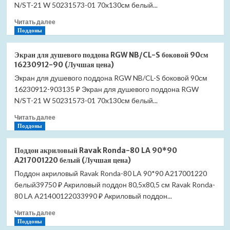
NB/LUX
N/ST-21 W 50231573-01 70x130см белый...
боковой
Прочитать
Читать далее
90см
больше
Поддоны
16230112-
о
90
Экран
(Лучшая
Экран для душевого поддона RGW NB/CL-S боковой 90см
для
цена)
16230912-90 (Лучшая цена)
душевого
Экран для душевого поддона RGW NB/CL-S боковой 90см
поддона
16230912-903135 ₽ Экран для душевого поддона RGW
RGW
NB/LUX
N/ST-21 W 50231573-01 70x130см белый...
боковой
Прочитать
Читать далее
80см
больше
Поддоны
16230112-
о
80
Экран
(Лучшая
Поддон акриловый Ravak Ronda-80 LA 90*90
для
цена)
A217001220 белый (Лучшая цена)
душевого
Поддон акриловый Ravak Ronda-80 LA 90*90 A217001220
поддона
белый39750 ₽ Акриловый поддон 80,5x80,5 см Ravak Ronda-
RGW
NB/CL-
80 LA A21400122033990 ₽ Акриловый поддон...
S
Прочитать
Читать далее
боковой
больше
Поддоны
90см