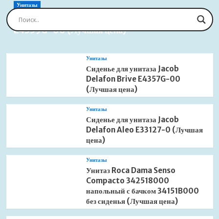
поддона
Унитазы
RGW
Сиденье для унитаза Jacob Delafon Brive
NB/CL-
E4359G-00 (Лучшая цена)
S
боковой
80см
16230912-
Унитазы
80
Сиденье для унитаза Jacob
(Лучшая
Delafon Brive E4357G-00
цена)
(Лучшая цена)
Унитазы
Сиденье для унитаза Jacob
Delafon Aleo E33127-0 (Лучшая
цена)
Унитазы
Унитаз Roca Dama Senso
Compacto 342518000
напольный с бачком 34151B000
без сиденья (Лучшая цена)