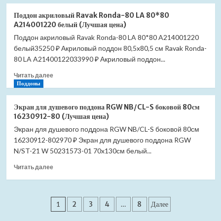
о
16230912-
Поддон
90
Поддон акриловый Ravak Ronda-80 LA 80*80
акриловый
(Лучшая
A214001220 белый (Лучшая цена)
Ravak
цена)
Поддон акриловый Ravak Ronda-80 LA 80*80 A214001220
Ronda-
белый35250 ₽ Акриловый поддон 80,5x80,5 см Ravak Ronda-
80
LA
80 LA A21400122033990 ₽ Акриловый поддон...
90*90
Прочитать
Читать далее
A217001220
больше
Поддоны
белый
о
(Лучшая
Поддон
цена)
Экран для душевого поддона RGW NB/CL-S боковой 80см
акриловый
16230912-80 (Лучшая цена)
Ravak
Экран для душевого поддона RGW NB/CL-S боковой 80см
Ronda-
16230912-802970 ₽ Экран для душевого поддона RGW
80
LA
N/ST-21 W 50231573-01 70x130см белый...
80*80
Прочитать
Читать далее
A214001220
больше
белый
о
(Лучшая
Экран
цена)
Пагинация
для
1
2
3
4
…
8
Далее
душевого
записей