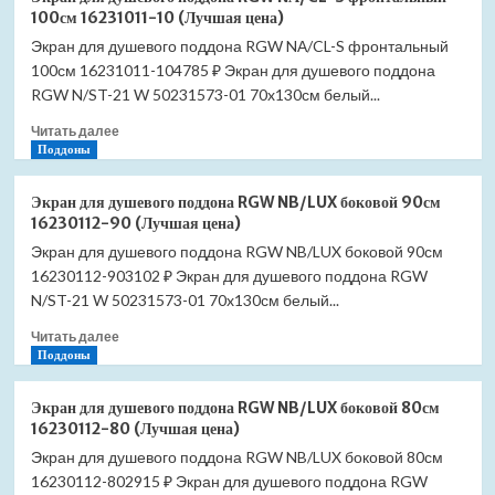
для
(Лучшая
100см 16231011-10 (Лучшая цена)
душевого
цена)
Экран для душевого поддона RGW NА/CL-S фронтальный
поддона
100см 16231011-104785 ₽ Экран для душевого поддона
RGW
NА/CL-
RGW N/ST-21 W 50231573-01 70x130см белый...
S
Прочитать
Читать далее
фронтальный
больше
Поддоны
120см
о
16231211-
Экран
02
Экран для душевого поддона RGW NB/LUX боковой 90см
для
(Лучшая
16230112-90 (Лучшая цена)
душевого
цена)
Экран для душевого поддона RGW NB/LUX боковой 90см
поддона
16230112-903102 ₽ Экран для душевого поддона RGW
RGW
NА/CL-
N/ST-21 W 50231573-01 70x130см белый...
S
Прочитать
Читать далее
фронтальный
больше
Поддоны
100см
о
16231011-
Экран
10
Экран для душевого поддона RGW NB/LUX боковой 80см
для
(Лучшая
16230112-80 (Лучшая цена)
душевого
цена)
Экран для душевого поддона RGW NB/LUX боковой 80см
поддона
16230112-802915 ₽ Экран для душевого поддона RGW
RGW