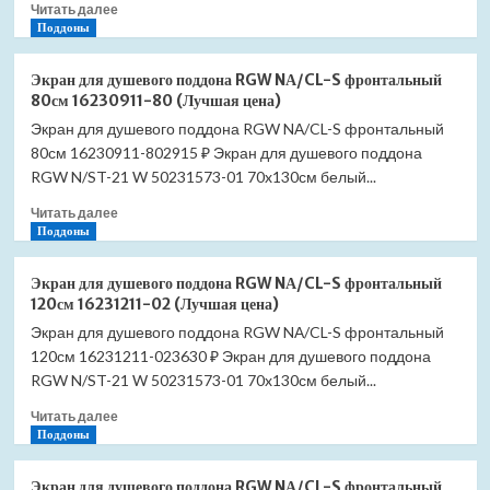
Прочитать
Читать далее
100см
больше
Поддоны
16230111-
о
00
Экран
(Лучшая
Экран для душевого поддона RGW NА/CL-S фронтальный
для
цена)
80см 16230911-80 (Лучшая цена)
душевого
Экран для душевого поддона RGW NА/CL-S фронтальный
поддона
80см 16230911-802915 ₽ Экран для душевого поддона
RGW
NА/CL-
RGW N/ST-21 W 50231573-01 70x130см белый...
S
Прочитать
Читать далее
фронтальный
больше
Поддоны
90см
о
16230911-
Экран
90
Экран для душевого поддона RGW NА/CL-S фронтальный
для
(Лучшая
120см 16231211-02 (Лучшая цена)
душевого
цена)
Экран для душевого поддона RGW NА/CL-S фронтальный
поддона
120см 16231211-023630 ₽ Экран для душевого поддона
RGW
NА/CL-
RGW N/ST-21 W 50231573-01 70x130см белый...
S
Прочитать
Читать далее
фронтальный
больше
Поддоны
80см
о
16230911-
Экран
80
Экран для душевого поддона RGW NА/CL-S фронтальный