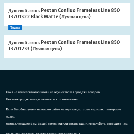
Душевой лоток Pestan Confluo Frameless Line 850
13701322 Black Matte (Лучшая цена)
Трапы
Душевой лоток Pestan Confluo Frameless Line 850
13701233 (Лучшая цена)
Сайт не является магазином и не осуществляет продажи товаров.
Цены на продукты могут отличаться от заявленных.
Если Вы обнаружили на нашем сайте материалы, которые нарушают авторские
права,
принадлежащие Вам, Вашей компании или организации, пожалуйста, сообщите нам.
На сайте могут быть опубликованы материалы 18+!