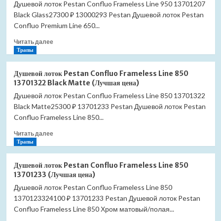
Душевой лоток Pestan Confluo Frameless Line 950 13701207
Black Glass27300 ₽ 13000293 Pestan Душевой лоток Pestan
Confluo Premium Line 650...
Прочитать
Читать далее
больше
Трапы
о
Душевой
Душевой лоток Pestan Confluo Frameless Line 850
лоток
13701322 Black Matte (Лучшая цена)
Pestan
Душевой лоток Pestan Confluo Frameless Line 850 13701322
Confluo
Black Matte25300 ₽ 13701233 Pestan Душевой лоток Pestan
Frameless
Line
Confluo Frameless Line 850...
950
Прочитать
Читать далее
13701207
больше
Трапы
Black
о
Glass
Душевой
(Лучшая
Душевой лоток Pestan Confluo Frameless Line 850
лоток
цена)
13701233 (Лучшая цена)
Pestan
Душевой лоток Pestan Confluo Frameless Line 850
Confluo
1370123324100 ₽ 13701233 Pestan Душевой лоток Pestan
Frameless
Line
Confluo Frameless Line 850 Хром матовый/полая...
850