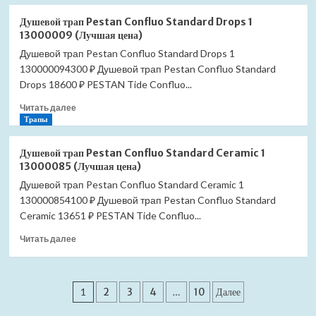
о
Glass
Душевой
(Лучшая
Душевой трап Pestan Confluo Standard Drops 1
трап
цена)
13000009 (Лучшая цена)
Pestan
Душевой трап Pestan Confluo Standard Drops 1
Confluo
130000094300 ₽ Душевой трап Pestan Confluo Standard
Standard
White
Drops 18600 ₽ PESTAN Tide Confluo...
Glass
Прочитать
Читать далее
1
больше
Трапы
13000093
о
(Лучшая
Душевой
цена)
Душевой трап Pestan Confluo Standard Ceramic 1
трап
13000085 (Лучшая цена)
Pestan
Душевой трап Pestan Confluo Standard Ceramic 1
Confluo
130000854100 ₽ Душевой трап Pestan Confluo Standard
Standard
Drops
Ceramic 13651 ₽ PESTAN Tide Confluo...
1
Прочитать
Читать далее
13000009
больше
(Лучшая
о
цена)
Душевой
Пагинация
трап
1
2
3
4
…
10
Далее
Pestan
записей