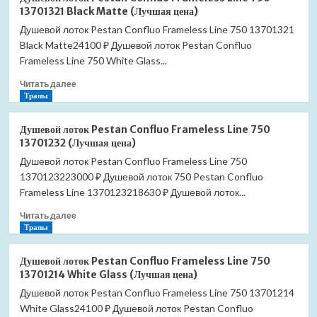
лоток
цена)
13701321 Black Matte (Лучшая цена)
Pestan
Душевой лоток Pestan Confluo Frameless Line 750 13701321
Confluo
Black Matte24100 ₽ Душевой лоток Pestan Confluo
Frameless
Line
Frameless Line 750 White Glass...
850
Прочитать
Читать далее
13701206
больше
Трапы
Black
о
Glass
Душевой
(Лучшая
Душевой лоток Pestan Confluo Frameless Line 750
лоток
цена)
13701232 (Лучшая цена)
Pestan
Душевой лоток Pestan Confluo Frameless Line 750
Confluo
1370123223000 ₽ Душевой лоток 750 Pestan Confluo
Frameless
Line
Frameless Line 1370123218630 ₽ Душевой лоток...
750
Прочитать
Читать далее
13701321
больше
Трапы
Black
о
Matte
Душевой
(Лучшая
Душевой лоток Pestan Confluo Frameless Line 750
лоток
цена)
13701214 White Glass (Лучшая цена)
Pestan
Душевой лоток Pestan Confluo Frameless Line 750 13701214
Confluo
White Glass24100 ₽ Душевой лоток Pestan Confluo
Frameless