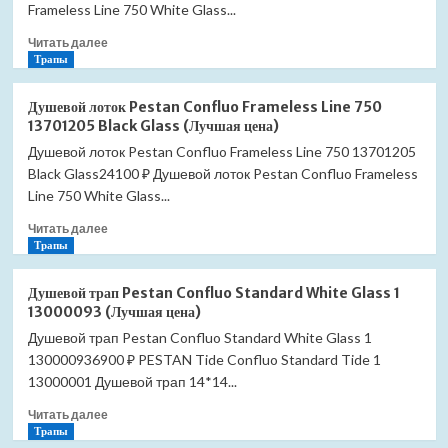
Line
Frameless Line 750 White Glass...
750
Прочитать
Читать далее
13701232
больше
Трапы
(Лучшая
о
цена)
Душевой
Душевой лоток Pestan Confluo Frameless Line 750
лоток
13701205 Black Glass (Лучшая цена)
Pestan
Душевой лоток Pestan Confluo Frameless Line 750 13701205
Confluo
Black Glass24100 ₽ Душевой лоток Pestan Confluo Frameless
Frameless
Line
Line 750 White Glass...
750
Прочитать
Читать далее
13701214
больше
Трапы
White
о
Glass
Душевой
(Лучшая
Душевой трап Pestan Confluo Standard White Glass 1
лоток
цена)
13000093 (Лучшая цена)
Pestan
Душевой трап Pestan Confluo Standard White Glass 1
Confluo
130000936900 ₽ PESTAN Tide Confluo Standard Tide 1
Frameless
Line
13000001 Душевой трап 14*14...
750
Прочитать
Читать далее
13701205
больше
Трапы
Black