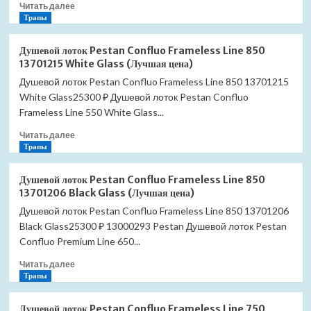
Прочитать
Читать далее
13701322
больше
Трапы
Black
о
Matte
Душевой
(Лучшая
Душевой лоток Pestan Confluo Frameless Line 850
лоток
цена)
13701215 White Glass (Лучшая цена)
Pestan
Душевой лоток Pestan Confluo Frameless Line 850 13701215
Confluo
White Glass25300 ₽ Душевой лоток Pestan Confluo
Frameless
Line
Frameless Line 550 White Glass...
850
Прочитать
Читать далее
13701233
больше
Трапы
(Лучшая
о
цена)
Душевой
Душевой лоток Pestan Confluo Frameless Line 850
лоток
13701206 Black Glass (Лучшая цена)
Pestan
Душевой лоток Pestan Confluo Frameless Line 850 13701206
Confluo
Black Glass25300 ₽ 13000293 Pestan Душевой лоток Pestan
Frameless
Line
Confluo Premium Line 650...
850
Прочитать
Читать далее
13701215
больше
Трапы
White
о
Glass
Душевой
(Лучшая
Душевой лоток Pestan Confluo Frameless Line 750