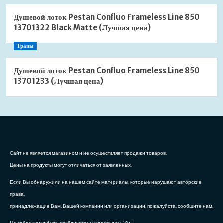
Душевой лоток Pestan Confluo Frameless Line 850
13701322 Black Matte (Лучшая цена)
Трапы
Душевой лоток Pestan Confluo Frameless Line 850
13701233 (Лучшая цена)
Сайт не является магазином и не осуществляет продажи товаров.
Цены на продукты могут отличаться от заявленных.
Если Вы обнаружили на нашем сайте материалы, которые нарушают авторские
права,
принадлежащие Вам, Вашей компании или организации, пожалуйста, сообщите нам.
На сайте могут быть опубликованы материалы 18+!