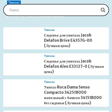
Confluo
Унитазы
Standard
Сиденье для унитаза Jacob Delafon Brive
Ceramic
E4359G-00 (Лучшая цена)
1
13000085
(Лучшая
цена)
Унитазы
Сиденье для унитаза Jacob
Delafon Brive E4357G-00
(Лучшая цена)
Унитазы
Сиденье для унитаза Jacob
Delafon Aleo E33127-0 (Лучшая
цена)
Унитазы
Унитаз Roca Dama Senso
Compacto 342518000
напольный с бачком 34151B000
без сиденья (Лучшая цена)