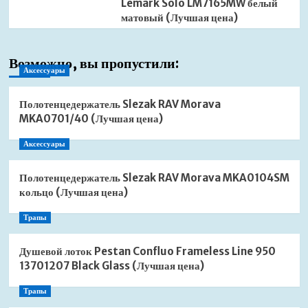
Lemark Solo LM7165MW белый
матовый (Лучшая цена)
Возможно, вы пропустили:
Аксессуары
Полотенцедержатель Slezak RAV Morava
MKA0701/40 (Лучшая цена)
Аксессуары
Полотенцедержатель Slezak RAV Morava MKA0104SM
кольцо (Лучшая цена)
Трапы
Душевой лоток Pestan Confluo Frameless Line 950
13701207 Black Glass (Лучшая цена)
Трапы