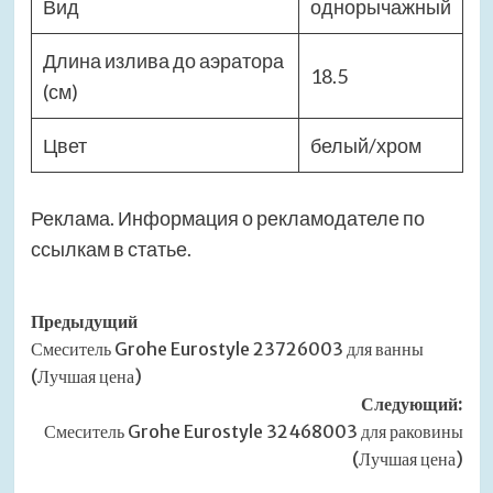
Вид
однорычажный
Длина излива до аэратора
18.5
(см)
Цвет
белый/хром
Реклама. Информация о рекламодателе по
ссылкам в статье.
Навигация
Предыдущий
Смеситель Grohe Eurostyle 23726003 для ванны
записи
(Лучшая цена)
Следующий:
Смеситель Grohe Eurostyle 32468003 для раковины
(Лучшая цена)