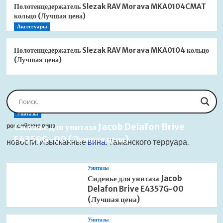
Полотенцедержатель Slezak RAV Morava MKA0104CMAT
кольцо (Лучшая цена)
Аксессуары
Полотенцедержатель Slezak RAV Morava MKA0104 кольцо
(Лучшая цена)
Унитазы
Сиденье для унитаза Jacob Delafon Brive
российские вина
E4359G-00 (Лучшая цена)
новости. Изысканные
вина
. Таманского терруара.
Унитазы
Сиденье для унитаза Jacob
Delafon Brive E4357G-00
(Лучшая цена)
Унитазы