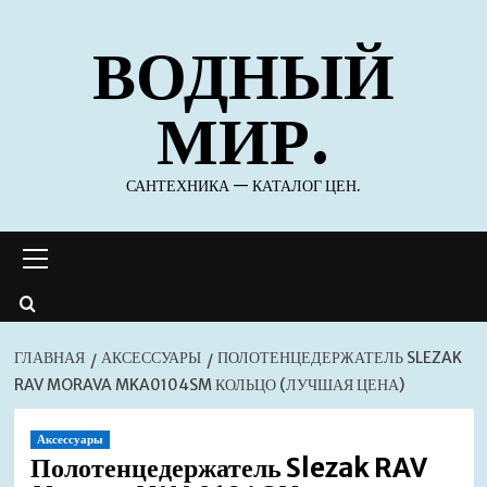
Перейти
ВОДНЫЙ
к
содержимому
МИР.
САНТЕХНИКА — КАТАЛОГ ЦЕН.
Основное
меню
ГЛАВНАЯ
АКСЕССУАРЫ
ПОЛОТЕНЦЕДЕРЖАТЕЛЬ SLEZAK
RAV MORAVA MKA0104SM КОЛЬЦО (ЛУЧШАЯ ЦЕНА)
Аксессуары
Полотенцедержатель Slezak RAV