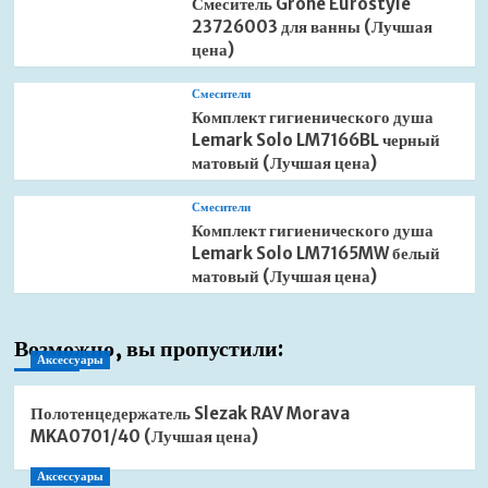
Смеситель Grohe Eurostyle
23726003 для ванны (Лучшая
цена)
Смесители
Комплект гигиенического душа
Lemark Solo LM7166BL черный
матовый (Лучшая цена)
Смесители
Комплект гигиенического душа
Lemark Solo LM7165MW белый
матовый (Лучшая цена)
Возможно, вы пропустили:
Аксессуары
Полотенцедержатель Slezak RAV Morava
MKA0701/40 (Лучшая цена)
Аксессуары