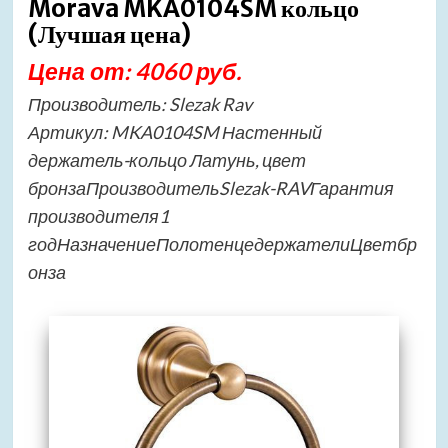
Morava MKA0104SM кольцо
(Лучшая цена)
Цена от: 4060 руб.
Производитель: Slezak Rav
Артикул: MKA0104SM Настенный
держатель-кольцо Латунь, цвет
бронзаПроизводительSlezak-RAVГарантия
производителя1
годНазначениеПолотенцедержателиЦветбр
онза