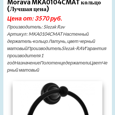
Morava MKA0104CMAT кольцо
(Лучшая цена)
Цена от: 3570 руб.
Производитель: Slezak Rav
Артикул: MKA0104CMAT Настенный
держатель-кольцо Латунь, цвет черный
матовыйПроизводительSlezak-RAVГарантия
производителя1
годНазначениеПолотенцедержателиЦветЧе
рный матовый