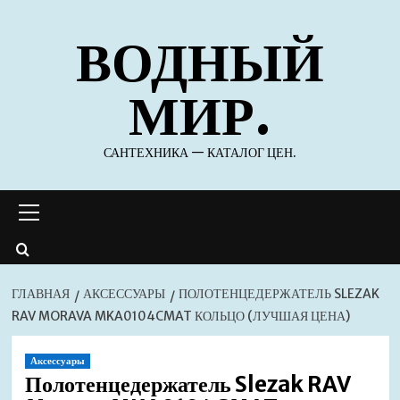
Перейти
ВОДНЫЙ
к
содержимому
МИР.
САНТЕХНИКА — КАТАЛОГ ЦЕН.
Основное
меню
ГЛАВНАЯ
АКСЕССУАРЫ
ПОЛОТЕНЦЕДЕРЖАТЕЛЬ SLEZAK
RAV MORAVA MKA0104CMAT КОЛЬЦО (ЛУЧШАЯ ЦЕНА)
Аксессуары
Полотенцедержатель Slezak RAV