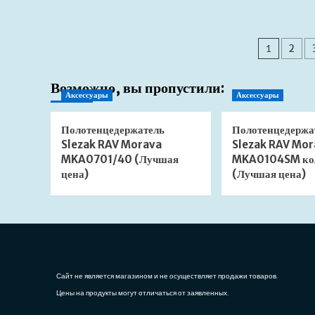
о
Сиденье
для
Паги
унитаза
1
2
Gustavsberg
запис
Artic
Возможно, вы пропустили:
Cedo
Аксессуары
Аксессуары
Toscana
микролифт
(Лучшая
Полотенцедержатель
Полотенцедержа
цена)
Slezak RAV Morava
Slezak RAV Mor
MKA0701/40 (Лучшая
MKA0104SM ко
цена)
(Лучшая цена)
Сайт не является магазином и не осуществляет продажи товаров.
Цены на продукты могут отличаться от заявленных.