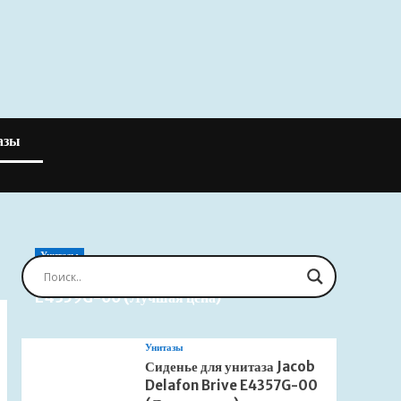
азы
Унитазы
Сиденье для унитаза Jacob Delafon Brive
E4359G-00 (Лучшая цена)
Унитазы
Сиденье для унитаза Jacob
Delafon Brive E4357G-00