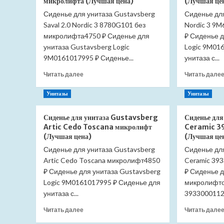
микролифта (Лучшая цена)
(Лучшая це
Senso
Сиденье для унитаза Gustavsberg
Compacto
Сиденье дл
342518000
Saval 2.0 Nordic 3 8780G101 без
Nordic 3 9
напольный
микролифта4750 ₽ Сиденье для
₽ Сиденье д
с
унитаза Gustavsberg Logic
Logic 9M01
бачком
9M0161017995 ₽ Сиденье...
унитаза с...
34151B000
без
Прочитать
Читать далее
Читать дале
сиденья
больше
(Лучшая
о
Унитазы
Унитазы
цена)
Сиденье
для
Сиденье для унитаза Gustavsberg
Сиденье дл
унитаза
Artic Cedo Toscana микролифт
Ceramic 3
Gustavsberg
(Лучшая цена)
(Лучшая це
Saval
Сиденье для унитаза Gustavsberg
2.0
Сиденье для
Nordic
Artic Cedo Toscana микролифт4850
Ceramic 39
3
₽ Сиденье для унитаза Gustavsberg
₽ Сиденье д
8780G101
Logic 9M0161017995 ₽ Сиденье для
микролифто
без
унитаза с...
39330001122
микролифта
(Лучшая
Прочитать
Читать далее
Читать дале
цена)
больше