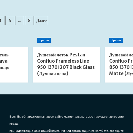
о
о
Сиденье
Сиденье
для
для
нация
унитаза
унитаза
3
4
…
8
Далее
Grohe
Geberit
ей
Euro
Selnova
Ceramic
500.337.01.1
Трапы
Трапы
39330002
стальные
микролифт
петли
(Лучшая
(Лучшая
тель
Душевой лоток Pestan
Душевой л
цена)
цена)
ava
Confluo Frameless Line
Confluo Fr
льцо
950 13701207 Black Glass
850 13701
(Лучшая цена)
Matte (Лу
Если Вы обнаружили на нашем сайте материалы, которые нарушают авторские
права,
принадлежащие Вам, Вашей компании или организации, пожалуйста, сообщите