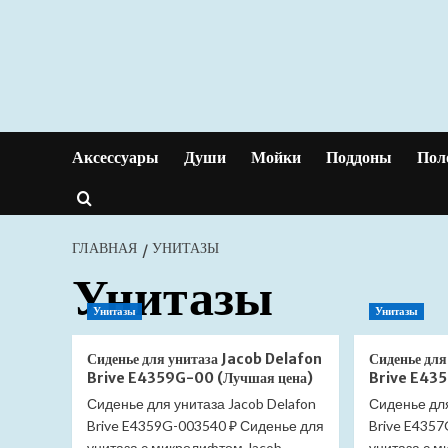
Перейти
к
содержимому
Аксессуары
Души
Мойки
Поддоны
Пол
ГЛАВНАЯ
УНИТАЗЫ
Унитазы
Унитазы
Унитазы
Сиденье для унитаза Jacob Delafon
Сиденье для
Brive E4359G-00 (Лучшая цена)
Brive E435
Сиденье для унитаза Jacob Delafon
Сиденье для
Brive E4359G-003540 ₽ Сиденье для
Brive E435
унитаза с микролифтом Jacob
унитаза с 