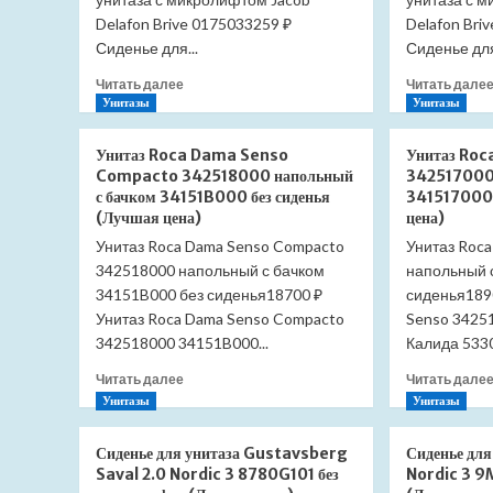
Delafon Brive 0175033259 ₽
Delafon Bri
Сиденье для...
Сиденье для
Прочитать
Читать далее
Читать дале
больше
Унитазы
Унитазы
о
Сиденье
Унитаз Roca Dama Senso
Унитаз Ro
для
Compacto 342518000 напольный
342517000 
унитаза
с бачком 34151B000 без сиденья
341517000 
Jacob
(Лучшая цена)
цена)
Delafon
Унитаз Roca Dama Senso Compacto
Унитаз Roc
Brive
342518000 напольный с бачком
E4359G-
напольный 
00
34151B000 без сиденья18700 ₽
сиденья189
(Лучшая
Унитаз Roca Dama Senso Compacto
Senso 3425
цена)
342518000 34151B000...
Калида 5330
Прочитать
Читать далее
Читать дале
больше
Унитазы
Унитазы
о
Унитаз
Сиденье для унитаза Gustavsberg
Сиденье дл
Roca
Saval 2.0 Nordic 3 8780G101 без
Nordic 3 
Dama