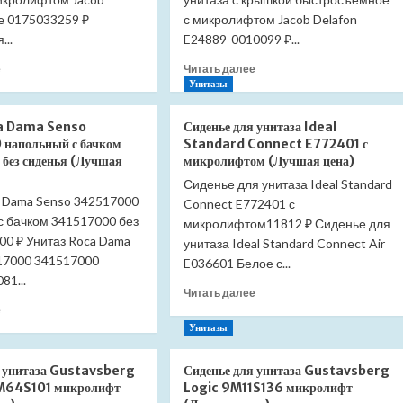
ve 0175033259 ₽
с микролифтом Jacob Delafon
...
E24889-0010099 ₽...
Прочитать
Прочитать
е
Читать далее
больше
больше
Унитазы
о
о
Сиденье
Сиденье
ca Dama Senso
Сиденье для унитаза Ideal
для
для
напольный с бачком
Standard Connect E772401 с
унитаза
унитаза
без сиденья (Лучшая
микролифтом (Лучшая цена)
Jacob
Jacob
Сиденье для унитаза Ideal Standard
Delafon
Delafon
a Dama Senso 342517000
Brive
Connect E772401 с
Aleo
с бачком 341517000 без
E4357G-
E33127-
микролифтом11812 ₽ Сиденье для
00
0
00 ₽ Унитаз Roca Dama
унитаза Ideal Standard Connect Air
(Лучшая
(Лучшая
17000 341517000
E036601 Белое с...
цена)
цена)
81...
Прочитать
Читать далее
Прочитать
больше
е
больше
о
Унитазы
о
Сиденье
Унитаз
для
я унитаза Gustavsberg
Сиденье для унитаза Gustavsberg
Roca
унитаза
9M64S101 микролифт
Logic 9M11S136 микролифт
Dama
Ideal