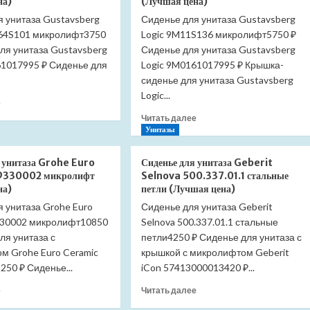
на)
(Лучшая цена)
Senso
Standard
я унитаза Gustavsberg
342517000
Сиденье для унитаза Gustavsberg
Connect
напольный
E772401
M64S101 микролифт3750
Logic 9M11S136 микролифт5750 ₽
с
с
ля унитаза Gustavsberg
Сиденье для унитаза Gustavsberg
бачком
микролифтом
61017995 ₽ Сиденье для
Logic 9M0161017995 ₽ Крышка-
341517000
(Лучшая
сиденье для унитаза Gustavsberg
без
цена)
Logic...
сиденья
Прочитать
е
(Лучшая
больше
Прочитать
Читать далее
цена)
о
больше
Унитазы
Сиденье
о
для
Сиденье
я унитаза Grohe Euro
Сиденье для унитаза Geberit
унитаза
для
9330002 микролифт
Selnova 500.337.01.1 стальные
Gustavsberg
унитаза
на)
петли (Лучшая цена)
Nordic
Gustavsberg
 унитаза Grohe Euro
3
Сиденье для унитаза Geberit
Logic
9M64S101
330002 микролифт10850
Selnova 500.337.01.1 стальные
9M11S136
микролифт
микролифт
ля унитаза с
петли4250 ₽ Сиденье для унитаза с
(Лучшая
(Лучшая
м Grohe Euro Ceramic
крышкой с микролифтом Geberit
цена)
цена)
50 ₽ Сиденье...
iCon 57413000013420 ₽...
Прочитать
Прочитать
е
Читать далее
больше
больше