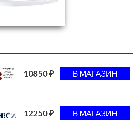
10850 ₽
12250 ₽