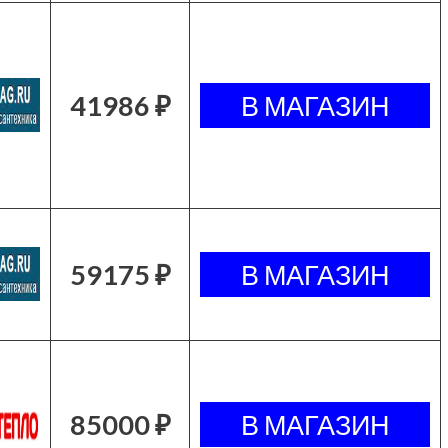
41986 ₽
59175 ₽
85000 ₽