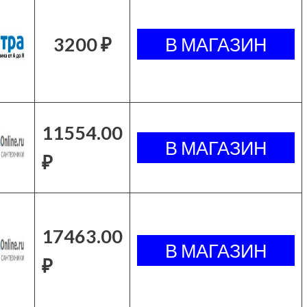
3200 ₽
11554.00
₽
17463.00
₽