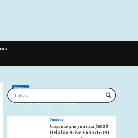
азы
Унитазы
Сиденье для унитаза Jacob Delafon Brive
E4359G-00 (Лучшая цена)
Унитазы
Сиденье для унитаза Jacob
Delafon Brive E4357G-00