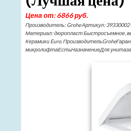
(Лучшая цена)
Цена от: 6866 руб.
Производитель: Grohe Артикул: 39330002 
Материал: дюропласт Быстросъемное, выд
Керамики Euro. ПроизводительGroheГара
микролифтаЕстьНазначениеДля унитаз