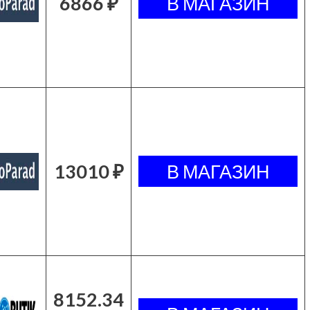
6866 ₽
13010 ₽
8152.34