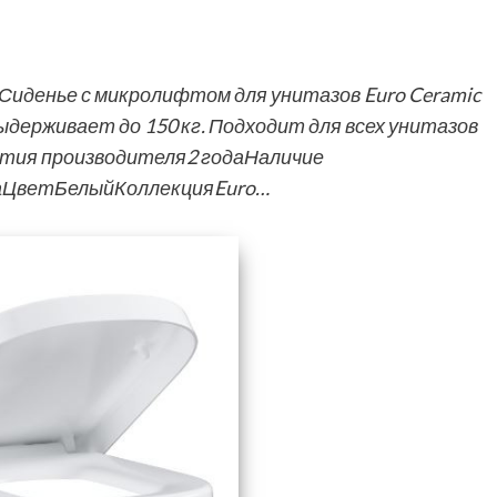
Сиденье с микролифтом для унитазов Euro Ceramic
ерживает до 150 кг. Подходит для всех унитазов
нтия производителя2 годаНаличие
аЦветБелыйКоллекцияEuro…