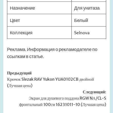
Назначение
Для унитаза
Цвет
Белый
Коллекция
Selnova
Реклама. Информация о рекламодателе по
ссылкам в статье.
Навигация
Предыдущий
Крючок Slezak RAV Yukon YUA0102CB двойной
записи
(Лучшая цена)
Следующий:
Экран для душевого поддона RGW NА/CL-S
фронтальный 100см 16231011-10 (Лучшая цена)