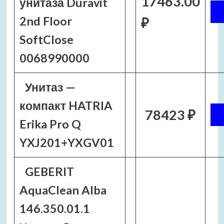
17463.00
унитаза Duravit
2nd Floor
₽
SoftClose
0068990000
Унитаз —
компакт HATRIA
78423 ₽
Erika Pro Q
YXJ201+YXGV01
GEBERIT
AquaClean Alba
146.350.01.1