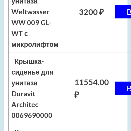
унитаза
3200 ₽
Weltwasser
WW 009 GL-
WT с
микролифтом
Крышка-
сиденье для
11554.00
унитаза
Duravit
₽
Architec
0069690000