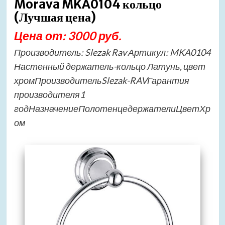
Morava MKA0104 кольцо
(Лучшая цена)
Цена от: 3000 руб.
Производитель: Slezak Rav Артикул: MKA0104
Настенный держатель-кольцо Латунь, цвет
хромПроизводительSlezak-RAVГарантия
производителя1
годНазначениеПолотенцедержателиЦветХр
ом