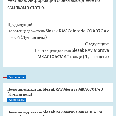
Реклама. Информация о рекламодателе по
ссылкам в статье.
Навигация
Предыдущий
Полотенцедержатель Slezak RAV Colorado COA0704 с
записи
полкой (Лучшая цена)
Следующий:
Полотенцедержатель Slezak RAV Morava
MKA0104CMAT кольцо (Лучшая цена)
Аксессуары
Полотенцедержатель Slezak RAV Morava MKA0701/40
(Лучшая цена)
Аксессуары
Полотенцедержатель Slezak RAV Morava MKA0104SM