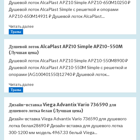
Душевой лоток AlcaPlast APZ10 Simple APZ10-650M10250 ₽
Душевой лоток AlcaPlast Simple с решеткой и опорами
APZ10-650M14931 ₽ Душевой лоток AlcaPlast...
Прочитать
Читать далее
больше
Трапы
о
Душевой
Душевой лоток AlcaPlast APZ10 Simple APZ10-550M
лоток
(Лучшая цена)
AlcaPlast
Душевой лоток AlcaPlast APZ10 Simple APZ10-550M8900 ₽
APZ10
Душевой лоток AlcaPlast APZ10-550M Simple с решеткой и
Simple
APZ10-
опорами (AG100401550)12740 ₽ Душевой лоток...
650M
Прочитать
Читать далее
(Лучшая
больше
Трапы
цена)
о
Душевой
Дизайн-вставка Viega Advantix Vario 736590 для
лоток
душевого лотка белая (Лучшая цена)
AlcaPlast
Дизайн-вставка Viega Advantix Vario 736590 для душевого
APZ10
лотка белая28690 ₽ Дизайн-вставка для душевого лотка
Simple
APZ10-
300-1200 мм модель 4967.33 белый Viega...
550M