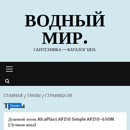
Перейти
ВОДНЫЙ
к
содержимому
МИР.
САНТЕХНИКА — КАТАЛОГ ЦЕН.
Основное
меню
ГЛАВНАЯ
ТРАПЫ
СТРАНИЦА 10
Трапы
Трапы
Душевой лоток AlcaPlast APZ10 Simple APZ10-650M
(Лучшая цена)