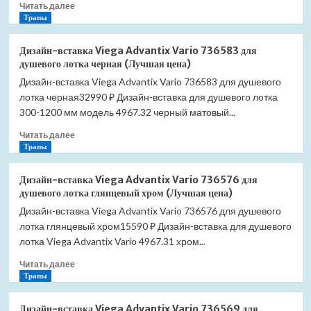
Прочитать
Читать далее
(Лучшая
больше
Трапы
цена)
о
Дизайн-
Дизайн-вставка Viega Advantix Vario 736583 для
вставка
душевого лотка черная (Лучшая цена)
Viega
Дизайн-вставка Viega Advantix Vario 736583 для душевого
Advantix
лотка черная32990 ₽ Дизайн-вставка для душевого лотка
Vario
736590
300-1200 мм модель 4967.32 черный матовый...
для
Прочитать
Читать далее
душевого
больше
Трапы
лотка
о
белая
Дизайн-
(Лучшая
Дизайн-вставка Viega Advantix Vario 736576 для
вставка
цена)
душевого лотка глянцевый хром (Лучшая цена)
Viega
Дизайн-вставка Viega Advantix Vario 736576 для душевого
Advantix
лотка глянцевый хром15590 ₽ Дизайн-вставка для душевого
Vario
736583
лотка Viega Advantix Vario 4967.31 хром...
для
Прочитать
Читать далее
душевого
больше
Трапы
лотка
о
черная
Дизайн-
(Лучшая
Дизайн-вставка Viega Advantix Vario 736569 для