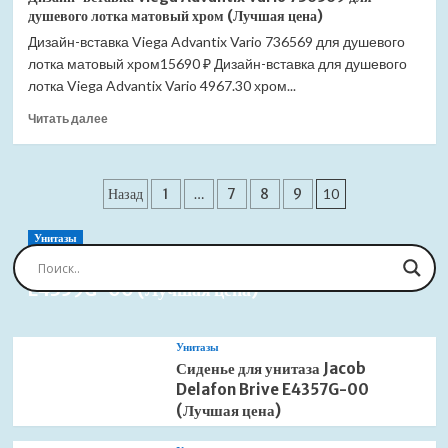
вставка
цена)
душевого лотка матовый хром (Лучшая цена)
Viega
Дизайн-вставка Viega Advantix Vario 736569 для душевого
Advantix
лотка матовый хром15690 ₽ Дизайн-вставка для душевого
Vario
736576
лотка Viega Advantix Vario 4967.30 хром...
для
Прочитать
Читать далее
душевого
больше
лотка
о
глянцевый
Дизайн-
хром
Пагинация
вставка
Назад
1
…
7
8
9
10
(Лучшая
Viega
цена)
записей
Advantix
Унитазы
Vario
Сиденье для унитаза Jacob Delafon Brive
736569
E4359G-00 (Лучшая цена)
для
душевого
лотка
матовый
Унитазы
хром
Сиденье для унитаза Jacob
(Лучшая
Delafon Brive E4357G-00
цена)
(Лучшая цена)