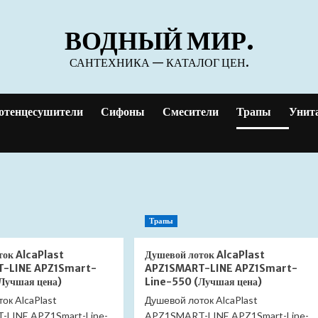
ВОДНЫЙ МИР.
САНТЕХНИКА — КАТАЛОГ ЦЕН.
отенцесушители
Сифоны
Смесители
Трапы
Унит
Трапы
ток AlcaPlast
Душевой лоток AlcaPlast
-LINE APZ1Smart-
APZ1SMART-LINE APZ1Smart-
Лучшая цена)
Line-550 (Лучшая цена)
ок AlcaPlast
Душевой лоток AlcaPlast
LINE APZ1Smart-Line-
APZ1SMART-LINE APZ1Smart-Line-