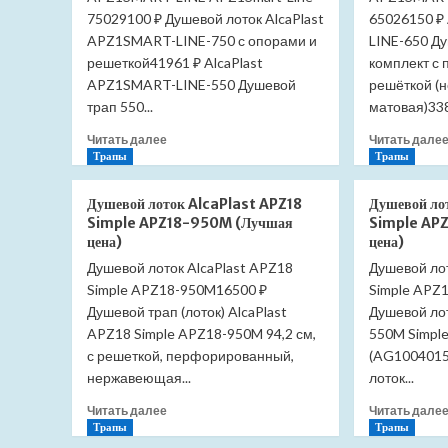
75029100 ₽ Душевой лоток AlcaPlast
65026150 ₽
APZ1SMART-LINE-750 с опорами и
LINE-650 Ду
решеткой41961 ₽ AlcaPlast
комплект с
APZ1SMART-LINE-550 Душевой
решёткой (
трап 550...
матовая)338
Прочитать
Читать далее
Читать дале
больше
Трапы
Трапы
о
Душевой
Душевой лоток AlcaPlast APZ18
Душевой ло
лоток
Simple APZ18-950M (Лучшая
Simple AP
AlcaPlast
цена)
цена)
APZ1SMART-
Душевой лоток AlcaPlast APZ18
Душевой лот
LINE
Simple APZ18-950M16500 ₽
APZ1Smart-
Simple APZ
Line-
Душевой трап (лоток) AlcaPlast
Душевой лот
750
APZ18 Simple APZ18-950M 94,2 см,
550M Simple
(Лучшая
с решеткой, перфорированный,
(AG1004015
цена)
нержавеющая...
лоток...
Прочитать
Читать далее
Читать дале
больше
Трапы
Трапы
о