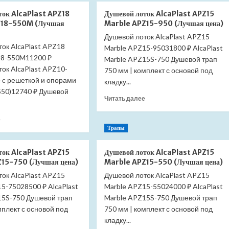
Душевой
Душевой
ток AlcaPlast APZ18
Душевой лоток AlcaPlast APZ15
лоток
лоток
Z18-550M (Лучшая
Marble APZ15-950 (Лучшая цена)
AlcaPlast
AlcaPlast
Душевой лоток AlcaPlast APZ15
APZ18
APZ18
ок AlcaPlast APZ18
Simple
Marble APZ15-95031800 ₽ AlcaPlast
Simple
18-550M11200 ₽
APZ18-
APZ18-
Marble APZ15S-750 Душевой трап
850M
750M
ок AlcaPlast APZ10-
750 мм | комплект с основой под
(Лучшая
(Лучшая
 с решеткой и опорами
кладку...
цена)
цена)
50)12740 ₽ Душевой
Прочитать
Читать далее
больше
о
Прочитать
е
Душевой
больше
Трапы
лоток
о
AlcaPlast
Душевой
ток AlcaPlast APZ15
Душевой лоток AlcaPlast APZ15
APZ15
лоток
15-750 (Лучшая цена)
Marble APZ15-550 (Лучшая цена)
Marble
AlcaPlast
ок AlcaPlast APZ15
Душевой лоток AlcaPlast APZ15
APZ15-
APZ18
950
5-75028500 ₽ AlcaPlast
Simple
Marble APZ15-55024000 ₽ AlcaPlast
(Лучшая
APZ18-
15S-750 Душевой трап
Marble APZ15S-750 Душевой трап
цена)
550M
мплект с основой под
750 мм | комплект с основой под
(Лучшая
кладку...
цена)