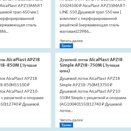
 AlcaPlast APZ1SMART-
55024500 ₽ AlcaPlast APZ1SMART-
шевой трап 650 мм |
LINE-550 Душевой трап 550 мм |
 перфорированной
комплект с перфорированной
нержавеющая сталь
решёткой (нержавеющая сталь
86...
матовая)23986...
Прочитать
Прочитать
е
Читать далее
больше
больше
Трапы
о
о
Душевой
Душевой
ток AlcaPlast APZ18
Душевой лоток AlcaPlast APZ18
лоток
лоток
Z18-850M (Лучшая
Simple APZ18-750M (Лучшая
AlcaPlast
AlcaPlast
цена)
APZ1SMART-
APZ1SMART-
ок AlcaPlast APZ18
Душевой лоток AlcaPlast APZ18
LINE
LINE
18-850M15100 ₽
APZ1Smart-
Simple APZ18-750M13750 ₽
APZ1Smart-
Line-
Line-
ок AlcaPlast APZ10-
Душевой лоток AlcaPlast APZ10-
650
550
 с решеткой и опорами
550M Simple с решеткой и опорами
(Лучшая
(Лучшая
50)12740 ₽ Душевой
(AG100401550)12740 ₽ Душевой
цена)
цена)
лоток...
Прочитать
Прочитать
е
Читать далее
больше
больше
Трапы
о
о