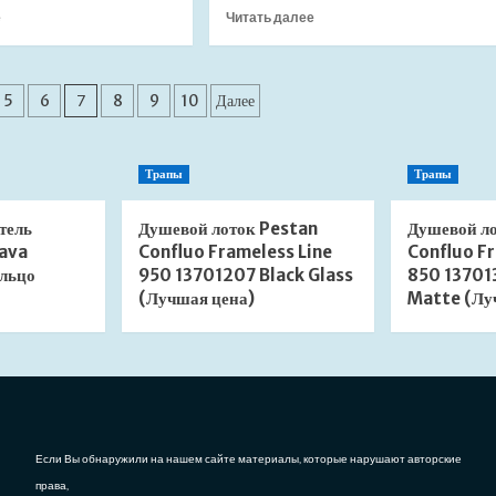
Прочитать
Прочитать
е
Читать далее
больше
больше
о
о
Душевой
Душевой
лоток
лоток
5
6
7
8
9
10
Далее
AlcaPlast
AlcaPlast
APZ15
APZ15
Marble
Marble
Трапы
Трапы
APZ15-
APZ15-
750
550
(Лучшая
(Лучшая
тель
Душевой лоток Pestan
Душевой л
цена)
цена)
ava
Confluo Frameless Line
Confluo Fr
льцо
950 13701207 Black Glass
850 13701
(Лучшая цена)
Matte (Лу
Если Вы обнаружили на нашем сайте материалы, которые нарушают авторские
права,