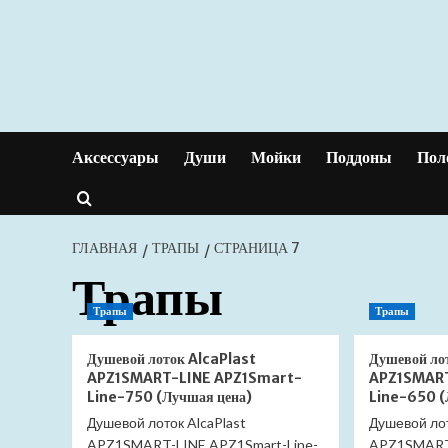
Перейти
к
содержимому
Аксессуары
Души
Мойки
Поддоны
Пол
ГЛАВНАЯ
ТРАПЫ
СТРАНИЦА 7
Трапы
Трапы
Трапы
Душевой лоток AlcaPlast
Душевой ло
APZ1SMART-LINE APZ1Smart-
APZ1SMART
Line-750 (Лучшая цена)
Line-650 (
Душевой лоток AlcaPlast
Душевой лот
APZ1SMART-LINE APZ1Smart-Line-
APZ1SMART-