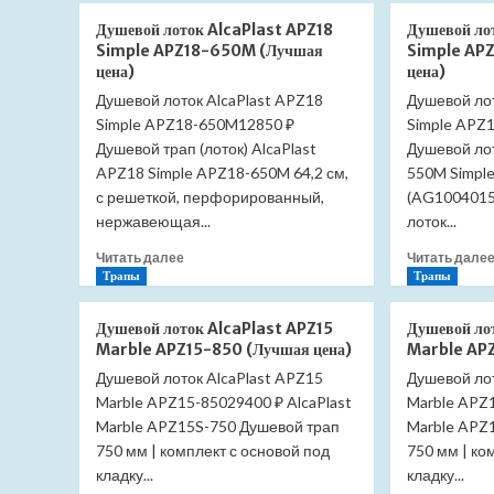
Душевой
Душевой лоток AlcaPlast APZ18
Душевой ло
лоток
Simple APZ18-650M (Лучшая
Simple AP
AlcaPlast
цена)
цена)
APZ18
Душевой лоток AlcaPlast APZ18
Душевой лот
Simple
Simple APZ18-650M12850 ₽
APZ18-
Simple APZ
950M
Душевой трап (лоток) AlcaPlast
Душевой лот
(Лучшая
APZ18 Simple APZ18-650M 64,2 см,
550M Simple
цена)
с решеткой, перфорированный,
(AG1004015
нержавеющая...
лоток...
Прочитать
Читать далее
Читать дале
больше
Трапы
Трапы
о
Душевой
Душевой лоток AlcaPlast APZ15
Душевой ло
лоток
Marble APZ15-850 (Лучшая цена)
Marble APZ
AlcaPlast
Душевой лоток AlcaPlast APZ15
Душевой лот
APZ18
Marble APZ15-85029400 ₽ AlcaPlast
Simple
Marble APZ1
APZ18-
Marble APZ15S-750 Душевой трап
Marble APZ
650M
750 мм | комплект с основой под
750 мм | ко
(Лучшая
кладку...
кладку...
цена)