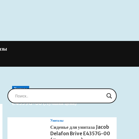
азы
Унитазы
Сиденье для унитаза Jacob Delafon Brive
E4359G-00 (Лучшая цена)
Унитазы
Сиденье для унитаза Jacob
Delafon Brive E4357G-00