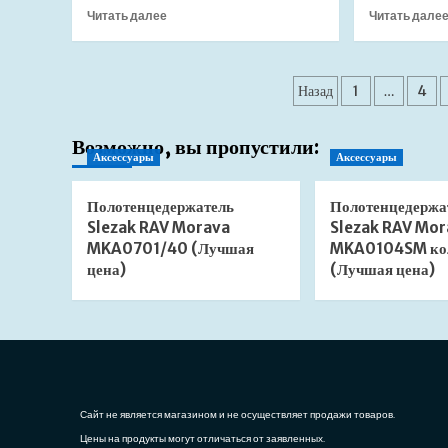
Прочитать
Читать далее
Читать дале
больше
о
Душевой
Пагинация
лоток
Назад
1
…
4
AlcaPlast
записей
APZ15
Возможно, вы пропустили:
Marble
Аксессуары
Аксессуары
APZ15-
850
(Лучшая
Полотенцедержатель
Полотенцедержа
цена)
Slezak RAV Morava
Slezak RAV Mor
MKA0701/40 (Лучшая
MKA0104SM ко
цена)
(Лучшая цена)
Сайт не является магазином и не осуществляет продажи товаров.
Цены на продукты могут отличаться от заявленных.