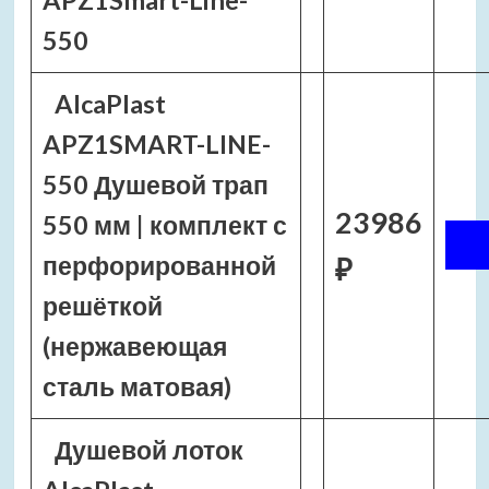
APZ1Smart-Line-
550
AlcaPlast
APZ1SMART-LINE-
550 Душевой трап
23986
550 мм | комплект с
перфорированной
₽
решёткой
(нержавеющая
сталь матовая)
Душевой лоток