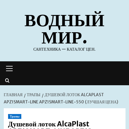
Перейти
ВОДНЫЙ
к
содержимому
МИР.
САНТЕХНИКА — КАТАЛОГ ЦЕН.
Основное
меню
ГЛАВНАЯ
ТРАПЫ
ДУШЕВОЙ ЛОТОК ALCAPLAST
APZ1SMART-LINE APZ1SMART-LINE-550 (ЛУЧШАЯ ЦЕНА)
Трапы
Душевой лоток AlcaPlast