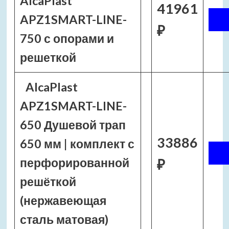
AlcaPlast
41961
APZ1SMART-LINE-
₽
750 с опорами и
решеткой
AlcaPlast
APZ1SMART-LINE-
650 Душевой трап
33886
650 мм | комплект с
перфорированной
₽
решёткой
(нержавеющая
сталь матовая)