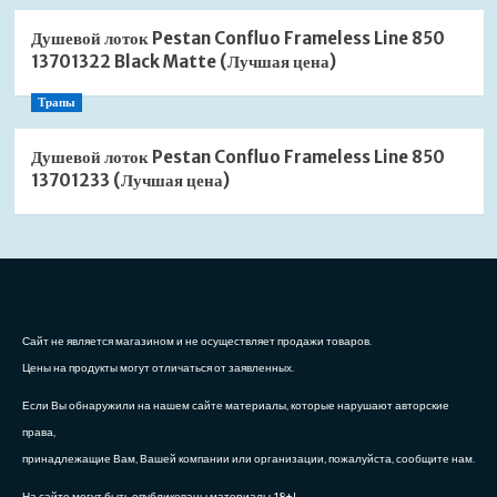
Душевой лоток Pestan Confluo Frameless Line 850
13701322 Black Matte (Лучшая цена)
Трапы
Душевой лоток Pestan Confluo Frameless Line 850
13701233 (Лучшая цена)
Сайт не является магазином и не осуществляет продажи товаров.
Цены на продукты могут отличаться от заявленных.
Если Вы обнаружили на нашем сайте материалы, которые нарушают авторские
права,
принадлежащие Вам, Вашей компании или организации, пожалуйста, сообщите нам.
На сайте могут быть опубликованы материалы 18+!