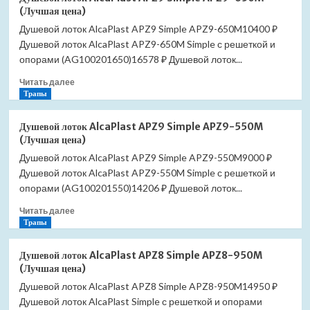
лоток
(Лучшая цена)
AlcaPlast
Душевой лоток AlcaPlast APZ9 Simple APZ9-650M10400 ₽
APZ9
Душевой лоток AlcaPlast APZ9-650M Simple с решеткой и
Simple
APZ9-
опорами (AG100201650)16578 ₽ Душевой лоток...
750M
Прочитать
Читать далее
(Лучшая
больше
Трапы
цена)
о
Душевой
Душевой лоток AlcaPlast APZ9 Simple APZ9-550M
лоток
(Лучшая цена)
AlcaPlast
Душевой лоток AlcaPlast APZ9 Simple APZ9-550M9000 ₽
APZ9
Душевой лоток AlcaPlast APZ9-550M Simple с решеткой и
Simple
APZ9-
опорами (AG100201550)14206 ₽ Душевой лоток...
650M
Прочитать
Читать далее
(Лучшая
больше
Трапы
цена)
о
Душевой
Душевой лоток AlcaPlast APZ8 Simple APZ8-950M
лоток
(Лучшая цена)
AlcaPlast
Душевой лоток AlcaPlast APZ8 Simple APZ8-950M14950 ₽
APZ9
Душевой лоток AlcaPlast Simple с решеткой и опорами
Simple