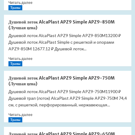
Прочитать
Читать далее
матовый
больше
Трапы
хром
о
(Лучшая
Душевой
цена)
Душевой лоток AlcaPlast APZ9 Simple APZ9-850M
лоток
(Лучшая цена)
AlcaPlast
Душевой лоток AlcaPlast APZ9 Simple APZ9-850M13200 ₽
APZ9
Душевой лоток AlcaPlast Simple с решеткой и опорами
Simple
APZ9-
APZ9-850M 12677.12 ₽ Душевой лоток...
950M
Прочитать
Читать далее
(Лучшая
больше
Трапы
цена)
о
Душевой
Душевой лоток AlcaPlast APZ9 Simple APZ9-750M
лоток
(Лучшая цена)
AlcaPlast
Душевой лоток AlcaPlast APZ9 Simple APZ9-750M11900 ₽
APZ9
Душевой трап (лоток) AlcaPlast APZ9 Simple APZ9-750M 74,4
Simple
APZ9-
см, с решеткой, перфорированный, нержавеющая...
850M
Прочитать
Читать далее
(Лучшая
больше
Трапы
цена)
о
Душевой
Душевой лоток AlcaPlast APZ9 Simple APZ9-650M