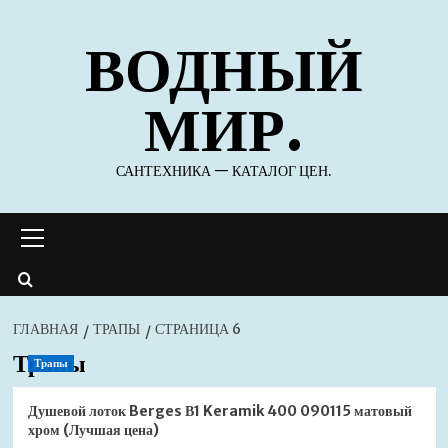
Перейти
ВОДНЫЙ
к
содержимому
МИР.
САНТЕХНИКА — КАТАЛОГ ЦЕН.
Основное
меню
ГЛАВНАЯ
ТРАПЫ
СТРАНИЦА 6
Трапы
Трапы
Душевой лоток Berges В1 Keramik 400 090115 матовый
хром (Лучшая цена)