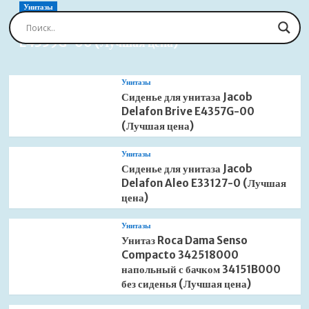
APZ8
Унитазы
Simple
Сиденье для унитаза Jacob Delafon Brive
APZ8-
E4359G-00 (Лучшая цена)
550M
(Лучшая
цена)
Унитазы
Сиденье для унитаза Jacob
Delafon Brive E4357G-00
(Лучшая цена)
Унитазы
Сиденье для унитаза Jacob
Delafon Aleo E33127-0 (Лучшая
цена)
Унитазы
Унитаз Roca Dama Senso
Compacto 342518000
напольный с бачком 34151B000
без сиденья (Лучшая цена)