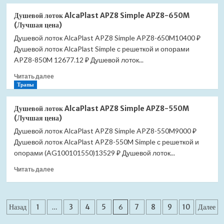
о
Душевой
Душевой лоток AlcaPlast APZ8 Simple APZ8-650M
лоток
(Лучшая цена)
AlcaPlast
Душевой лоток AlcaPlast APZ8 Simple APZ8-650M10400 ₽
APZ8
Душевой лоток AlcaPlast Simple с решеткой и опорами
Simple
APZ8-
APZ8-850M 12677.12 ₽ Душевой лоток...
750M
Прочитать
Читать далее
(Лучшая
больше
Трапы
цена)
о
Душевой
Душевой лоток AlcaPlast APZ8 Simple APZ8-550M
лоток
(Лучшая цена)
AlcaPlast
Душевой лоток AlcaPlast APZ8 Simple APZ8-550M9000 ₽
APZ8
Душевой лоток AlcaPlast APZ8-550M Simple с решеткой и
Simple
APZ8-
опорами (AG100101550)13529 ₽ Душевой лоток...
650M
Прочитать
Читать далее
(Лучшая
больше
цена)
о
Душевой
Пагинация
лоток
Назад
1
…
3
4
5
6
7
8
9
10
Далее
AlcaPlast
записей