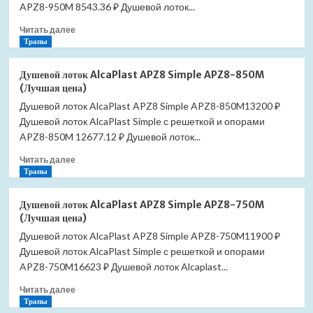
APZ9-
APZ8-950M 8543.36 ₽ Душевой лоток...
550M
Прочитать
Читать далее
(Лучшая
больше
Трапы
цена)
о
Душевой
Душевой лоток AlcaPlast APZ8 Simple APZ8-850M
лоток
(Лучшая цена)
AlcaPlast
Душевой лоток AlcaPlast APZ8 Simple APZ8-850M13200 ₽
APZ8
Душевой лоток AlcaPlast Simple с решеткой и опорами
Simple
APZ8-
APZ8-850M 12677.12 ₽ Душевой лоток...
950M
Прочитать
Читать далее
(Лучшая
больше
Трапы
цена)
о
Душевой
Душевой лоток AlcaPlast APZ8 Simple APZ8-750M
лоток
(Лучшая цена)
AlcaPlast
Душевой лоток AlcaPlast APZ8 Simple APZ8-750M11900 ₽
APZ8
Душевой лоток AlcaPlast Simple с решеткой и опорами
Simple
APZ8-
APZ8-750M16623 ₽ Душевой лоток Alcaplast...
850M
Прочитать
Читать далее
(Лучшая
больше
Трапы
цена)