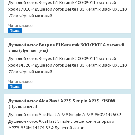
Душевой лоток Berges В1 Keramik 400 090115 матовый
хром17010 ₽ Душевой лоток Berges В1 Keramik Black 095118
70см чёрный матовый...
Прочитать
Читать далее
больше
Трапы
о
Душевой
Душевой лоток Berges В1 Keramik 300 090114 матовый
лоток
хром (Лучшая цена)
Berges
Душевой лоток Berges В1 Keramik 300 090114 матовый
В1
хром14520 ₽ Душевой лоток Berges В1 Keramik Black 095118
Keramik
400
70см чёрный матовый...
090115
Прочитать
Читать далее
матовый
больше
Трапы
хром
о
(Лучшая
Душевой
цена)
Душевой лоток AlcaPlast APZ9 Simple APZ9-950M
лоток
(Лучшая цена)
Berges
Душевой лоток AlcaPlast APZ9 Simple APZ9-950M14950 ₽
В1
Душевой лоток AlcaPlast Simple с решеткой и опорами
Keramik
300
APZ9-950M 14104.32 ₽ Душевой лоток...
090114