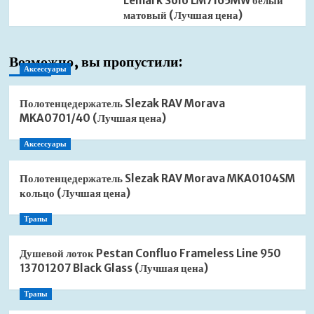
Lemark Solo LM7165MW белый
матовый (Лучшая цена)
Возможно, вы пропустили:
Аксессуары
Полотенцедержатель Slezak RAV Morava
MKA0701/40 (Лучшая цена)
Аксессуары
Полотенцедержатель Slezak RAV Morava MKA0104SM
кольцо (Лучшая цена)
Трапы
Душевой лоток Pestan Confluo Frameless Line 950
13701207 Black Glass (Лучшая цена)
Трапы