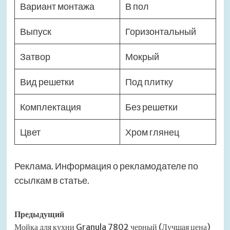
Вариант монтажа
В пол
Выпуск
Горизонтальный
Затвор
Мокрый
Вид решетки
Под плитку
Комплектация
Без решетки
Цвет
Хром глянец
Реклама. Информация о рекламодателе по
ссылкам в статье.
Навигация
Предыдущий
Мойка для кухни Granula 7802 черный (Лучшая цена)