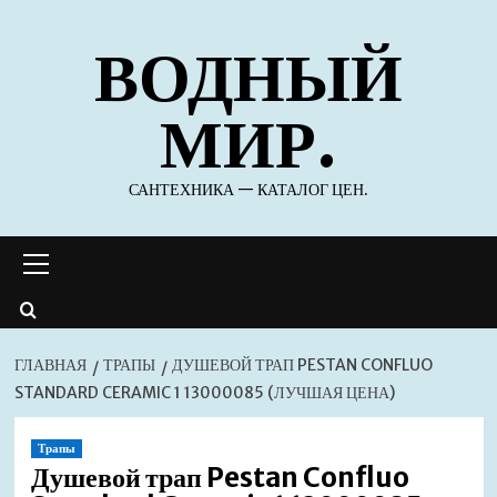
Перейти
ВОДНЫЙ
к
содержимому
МИР.
САНТЕХНИКА — КАТАЛОГ ЦЕН.
Основное
меню
ГЛАВНАЯ
ТРАПЫ
ДУШЕВОЙ ТРАП PESTAN CONFLUO
STANDARD CERAMIC 1 13000085 (ЛУЧШАЯ ЦЕНА)
Трапы
Душевой трап Pestan Confluo