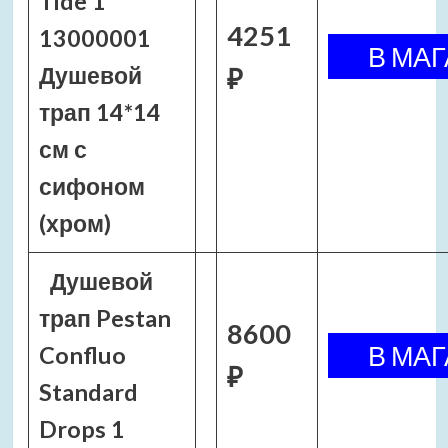
Tide 1
4251
13000001
Душевой
₽
трап 14*14
см с
сифоном
(хром)
Душевой
трап Pestan
8600
Confluo
₽
Standard
Drops 1