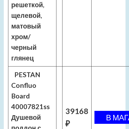
решеткой,
щелевой,
матовый
хром/
черный
глянец
PESTAN
Confluo
Board
40007821ss
39168
Душевой
₽
поддон с