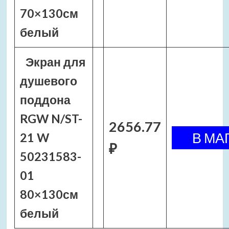
70×130см
белый
Экран для
душевого
поддона
RGW N/ST-
2656.77
21 W
₽
50231583-
01
80×130см
белый