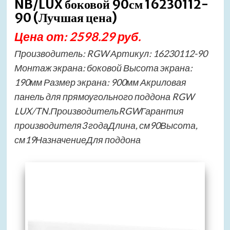
NB/LUX боковой 90см 16230112-
90 (Лучшая цена)
Цена от: 2598.29 руб.
Производитель: RGW Артикул: 16230112-90
Монтаж экрана: боковой Высота экрана:
190мм Размер экрана: 900мм Акриловая
панель для прямоугольного поддона RGW
LUX/TN.ПроизводительRGWГарантия
производителя3 годаДлина, см90Высота,
см19НазначениеДля поддона