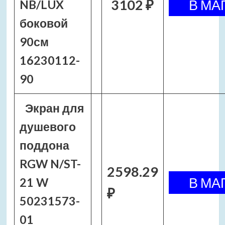
3102 ₽
NB/LUX
боковой
90см
16230112-
90
Экран для
душевого
поддона
RGW N/ST-
2598.29
21 W
₽
50231573-
01