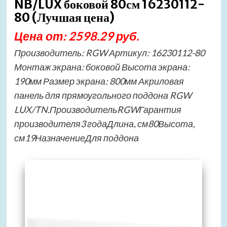
NB/LUX боковой 80см 16230112-
80 (Лучшая цена)
Цена от: 2598.29 руб.
Производитель: RGW Артикул: 16230112-80
Монтаж экрана: боковой Высота экрана:
190мм Размер экрана: 800мм Акриловая
панель для прямоугольного поддона RGW
LUX/TN.ПроизводительRGWГарантия
производителя3 годаДлина, см80Высота,
см19НазначениеДля поддона