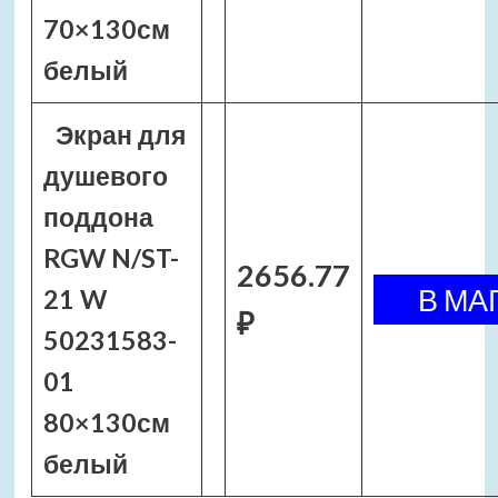
70×130см
белый
Экран для
душевого
поддона
RGW N/ST-
2656.77
21 W
₽
50231583-
01
80×130см
белый