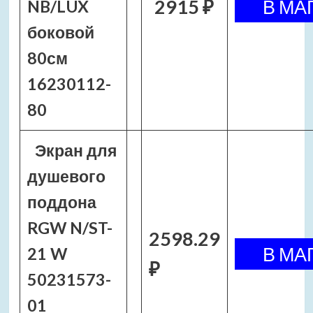
2915 ₽
NB/LUX
боковой
80см
16230112-
80
Экран для
душевого
поддона
RGW N/ST-
2598.29
21 W
₽
50231573-
01