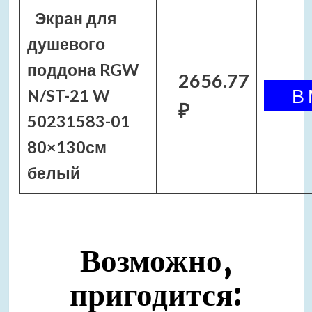
Экран для
душевого
поддона RGW
2656.77
N/ST-21 W
₽
50231583-01
80×130см
белый
Возможно,
пригодится: