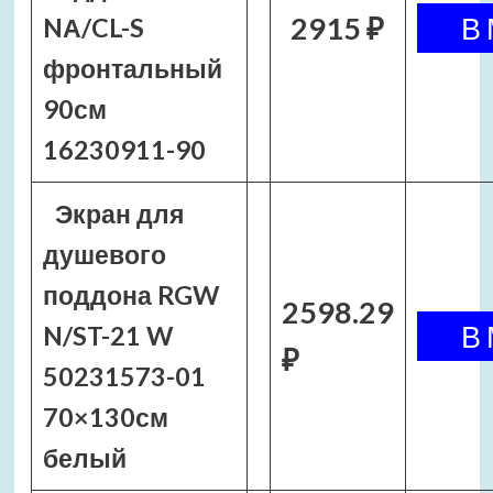
2915 ₽
NА/CL-S
фронтальный
90см
16230911-90
Экран для
душевого
поддона RGW
2598.29
N/ST-21 W
₽
50231573-01
70×130см
белый