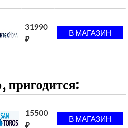
31990
₽
, пригодится:
15500
₽