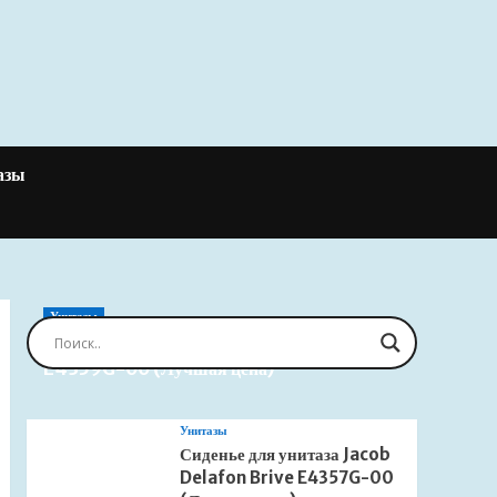
азы
Унитазы
Сиденье для унитаза Jacob Delafon Brive
E4359G-00 (Лучшая цена)
Унитазы
Сиденье для унитаза Jacob
Delafon Brive E4357G-00