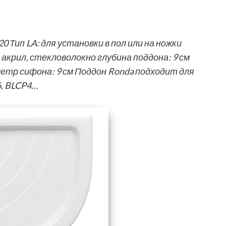
 Тип LA: для установки в пол или на ножки
акрил, стекловолокно глубина поддона: 9 см
метр сифона: 9 см Поддон Ronda подходит для
6, BLCP4…