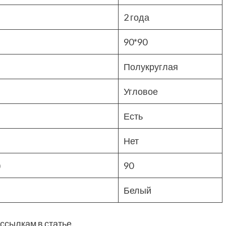
2 года
90*90
Полукруглая
Угловое
Есть
Нет
)
90
Белый
ссылкам в статье.