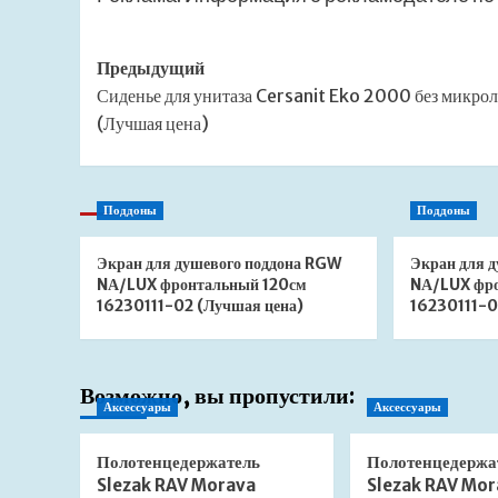
Навигация
Предыдущий
Сиденье для унитаза Cersanit Eko 2000 без микро
записи
(Лучшая цена)
Поддоны
Поддоны
Экран для душевого поддона RGW
Экран для 
NА/LUX фронтальный 120см
NА/LUX фр
16230111-02 (Лучшая цена)
16230111-0
Возможно, вы пропустили:
Аксессуары
Аксессуары
Полотенцедержатель
Полотенцедержа
Slezak RAV Morava
Slezak RAV Mor