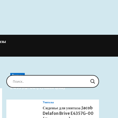
азы
Унитазы
Сиденье для унитаза Jacob Delafon Brive
E4359G-00 (Лучшая цена)
Унитазы
Сиденье для унитаза Jacob
Delafon Brive E4357G-00