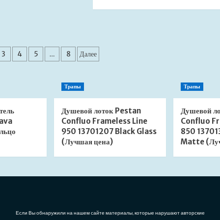
о
больше
Ножки
о
для
Крепление
поддона
поддона
RGW
к
ия
N-
стене
3
4
5
…
8
Далее
01
RGW
03230108-
16306000-
31
00
Трапы
Трапы
8
(Лучшая
шт
цена)
(Лучшая
тель
Душевой лоток Pestan
Душевой л
цена)
ava
Confluo Frameless Line
Confluo Fr
льцо
950 13701207 Black Glass
850 13701
(Лучшая цена)
Matte (Лу
Если Вы обнаружили на нашем сайте материалы, которые нарушают авторские