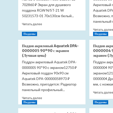
702860 ₽ Экран для душевого
Акриловый 
поддона RGW N/ST-21 W
Aquatek DP
50231573-01 70x130см белый...
Возможно, 
панельный 
Прочитать
Читать далее
больше
Читать дале
о
Поддоны
Поддоны
Экран
для
Поддон акриловый Aquatek DPA-
Поддон акр
душевого
0000005 90*90 с экраном
0000004 9
поддона
(Лучшая цена)
экраном (Л
RGW
Поддон акриловый Aquatek DPA-
NB/CL-
Поддон акр
S
0000005 90*90 с экраном12750 ₽
0000004 90*
боковой
Акриловый поддон 90x90 см
экраном121
70см
Aquatek DPA-00000058973 ₽
0000004 Ду
16230712-
Возможно, пригодится: Радиатор
мм, с ножкам
70
панельный профильный...
(Лучшая
Читать дале
цена)
Прочитать
Читать далее
больше
Поддоны
Поддоны
о
Поддон