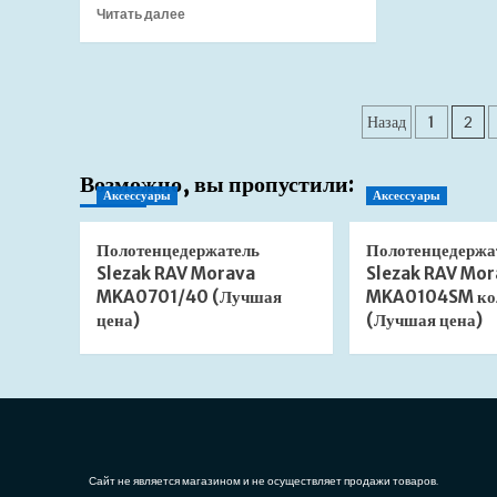
(Лучшая
Прочитать
Читать далее
цена)
больше
о
Опорная
конструкция
Пагинац
для
Назад
1
2
поддонов
записей
Ravak
Возможно, вы пропустили:
LA
Аксессуары
Аксессуары
100*100
B2F0000003
(Лучшая
Полотенцедержатель
Полотенцедержа
цена)
Slezak RAV Morava
Slezak RAV Mor
MKA0701/40 (Лучшая
MKA0104SM ко
цена)
(Лучшая цена)
Сайт не является магазином и не осуществляет продажи товаров.