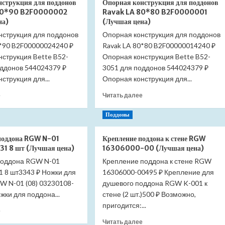
нструкция для поддонов
Опорная конструкция для поддонов
Aquatek
акриловый
90*90 B2F0000002
Ravak LA 80*80 B2F0000001
DPA-
Aquatek
на)
(Лучшая цена)
0000004
DPA-
нструкция для поддонов
90*90
Опорная конструкция для поддонов
0000003
1/4
0*90 B2F00000024240 ₽
Ravak LA 80*80 B2F00000014240 ₽
100*100
R50
с
нструкция Bette B52-
Опорная конструкция Bette B52-
с
экраном
оддонов 544024379 ₽
3051 для поддонов 544024379 ₽
экраном
(Лучшая
струкция для...
Опорная конструкция для...
(Лучшая
цена)
цена)
Прочитать
Прочитать
е
Читать далее
больше
больше
о
о
Поддоны
Опорная
Опорная
конструкция
конструкция
поддона RGW N-01
Крепление поддона к стене RGW
для
для
1 8 шт (Лучшая цена)
16306000-00 (Лучшая цена)
поддонов
поддонов
поддона RGW N-01
Ravak
Крепление поддона к стене RGW
Ravak
LA
LA
1 8 шт3343 ₽ Ножки для
16306000-00495 ₽ Крепление для
90*90
80*80
W N-01 (08) 03230108-
душевого поддона RGW K-001 к
B2F0000002
B2F0000001
жки для поддона...
стене (2 шт.)500 ₽ Возможно,
(Лучшая
(Лучшая
пригодится:...
цена)
цена)
Прочитать
е
больше
Прочитать
Читать далее