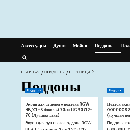
Перейти
к
содержимому
Аксессуары
Души
Мойки
Поддоны
Пол
ГЛАВНАЯ
ПОДДОНЫ
СТРАНИЦА 2
Поддоны
Поддоны
Поддоны
Экран для душевого поддона RGW
Поддон акр
NB/CL-S боковой 70см 16230712-
0000008 8
70 (Лучшая цена)
(Лучшая це
Экран для душевого поддона RGW
Поддон акр
NB/CL-S боковой 70см 16230712-
0000008 80