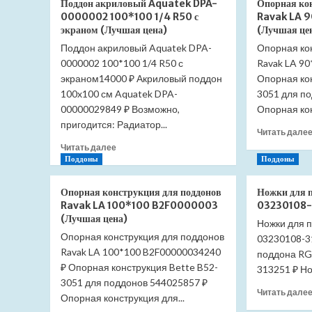
Поддон акриловый Aquatek DPA-
Опорная ко
акриловый
0000002 100*100 1/4 R50 с
Ravak LA 
Aquatek
экраном (Лучшая цена)
(Лучшая це
DPA-
Поддон акриловый Aquatek DPA-
Опорная ко
0000005
0000002 100*100 1/4 R50 с
90*90
Ravak LA 9
с
экраном14000 ₽ Акриловый поддон
Опорная ко
экраном
100x100 см Aquatek DPA-
3051 для п
(Лучшая
00000029849 ₽ Возможно,
Опорная кон
цена)
пригодится: Радиатор...
Читать дале
Прочитать
Читать далее
больше
Поддоны
Поддоны
о
Поддон
Опорная конструкция для поддонов
Ножки для 
акриловый
Ravak LA 100*100 B2F0000003
03230108-3
Aquatek
(Лучшая цена)
Ножки для 
DPA-
Опорная конструкция для поддонов
0000002
03230108-3
Ravak LA 100*100 B2F00000034240
100*100
поддона RG
1/4
₽ Опорная конструкция Bette B52-
313251 ₽ Но
R50
3051 для поддонов 544025857 ₽
с
Читать дале
Опорная конструкция для...
экраном