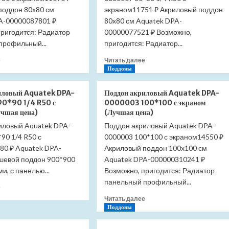
поддон 80x80 см
экраном11751 ₽ Акриловый поддон
A-00000087801 ₽
80x80 см Aquatek DPA-
пригодится: Радиатор
00000077521 ₽ Возможно,
профильный...
пригодится: Радиатор...
Прочитать
Прочитать
е
Читать далее
больше
больше
Поддоны
о
о
Поддон
Поддон
иловый Aquatek DPA-
Поддон акриловый Aquatek DPA-
акриловый
акриловый
0*90 1/4 R50 с
0000003 100*100 с экраном
Aquatek
Aquatek
учшая цена)
(Лучшая цена)
DPA-
DPA-
иловый Aquatek DPA-
Поддон акриловый Aquatek DPA-
0000008
0000007
90 1/4 R50 с
80*80
0000003 100*100 с экраном14550 ₽
80*80
с
1/4
80 ₽ Aquatek DPA-
Акриловый поддон 100x100 см
экраном
R50
шевой поддон 900*900
Aquatek DPA-000000310241 ₽
(Лучшая
с
и, с панелью...
Возможно, пригодится: Радиатор
цена)
экраном
панельный профильный...
(Лучшая
Прочитать
е
цена)
больше
Прочитать
Читать далее
о
больше
Поддоны
Поддон
о
акриловый
Поддон