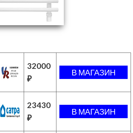
32000
₽
23430
₽