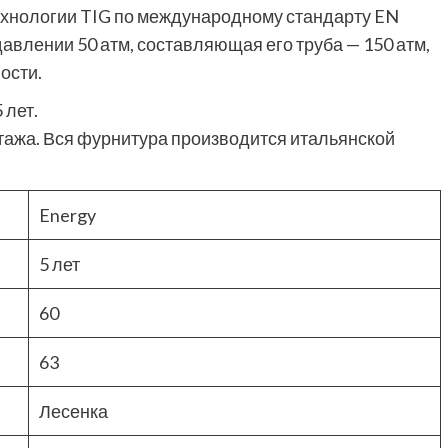
ехнологии TIG по международному стандарту EN
авлении 50 атм, составляющая его труба — 150 атм,
ости.
 лет.
ажа. Вся фурнитура производится итальянской
Energy
5 лет
60
63
Лесенка