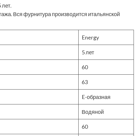
 лет.
ажа. Вся фурнитура производится итальянской
Energy
5 лет
60
63
E-образная
Водяной
60