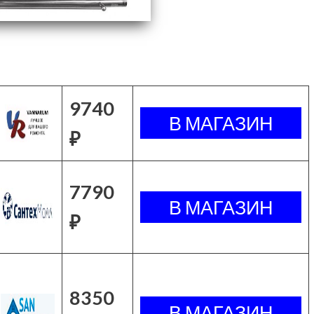
9740
₽
7790
₽
8350