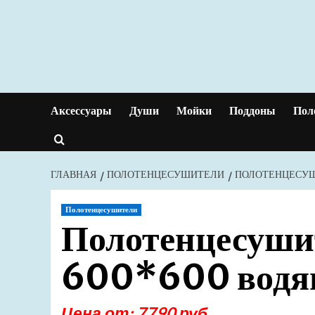
Перейти
к
содержимому
Аксессуары
Души
Мойки
Поддоны
Пол
ГЛАВНАЯ
ПОЛОТЕНЦЕСУШИТЕЛИ
ПОЛОТЕНЦЕСУШИ
Полотенцесушители
Полотенцесуши
600*600 водян
Цена от: 7790 руб.