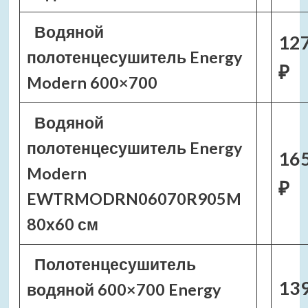
Водяной
12
полотенцесушитель Energy
₽
Modern 600×700
Водяной
полотенцесушитель Energy
16
Modern
₽
EWTRMODRN06070R905M
80х60 см
Полотенцесушитель
13
водяной 600×700 Energy