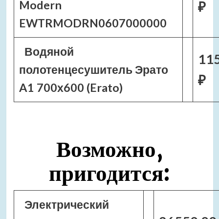
Modern
₽
EWTRMODRN0607000000
Водяной
11
полотенцесушитель Эрато
₽
A1 700х600 (Erato)
Возможно,
пригодится:
Электрический