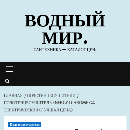
Перейти
ВОДНЫЙ
к
содержимому
МИР.
САНТЕХНИКА — КАТАЛОГ ЦЕН.
Основное
меню
ГЛАВНАЯ
ПОЛОТЕНЦЕСУШИТЕЛИ
ПОЛОТЕНЦЕСУШИТЕЛЬ ENERGY I CHROME G4
ЭЛЕКТРИЧЕСКИЙ (ЛУЧШАЯ ЦЕНА)
Полотенцесушители