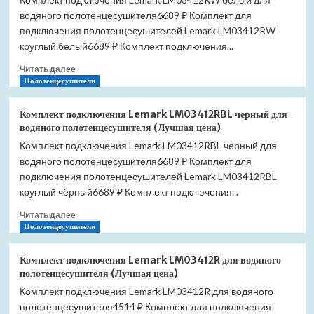
LM03412S
водяного полотенцесушителя6689 ₽ Комплект для
для
водяного
подключения полотенцесушителей Lemark LM03412RW
полотенцесушителя
круглый белый6689 ₽ Комплект подключения...
(Лучшая
Прочитать
цена)
Читать далее
больше
Полотенцесушители
о
Комплект
Комплект подключения Lemark LM03412RBL черный для
подключения
водяного полотенцесушителя (Лучшая цена)
Lemark
Комплект подключения Lemark LM03412RBL черный для
LM03412RW
водяного полотенцесушителя6689 ₽ Комплект для
белый
для
подключения полотенцесушителей Lemark LM03412RBL
водяного
круглый чёрный6689 ₽ Комплект подключения...
полотенцесушителя
Прочитать
(Лучшая
Читать далее
больше
Полотенцесушители
цена)
о
Комплект
Комплект подключения Lemark LM03412R для водяного
подключения
полотенцесушителя (Лучшая цена)
Lemark
Комплект подключения Lemark LM03412R для водяного
LM03412RBL
полотенцесушителя4514 ₽ Комплект для подключения
черный