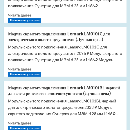
(Лучшая
подключения Сунержа для МЭМ d 28 мм1466 ₽...
цена)
Прочитать
Читать далее
больше
Полотенцесушители
о
Модуль
Модуль скрытого подключения Lemark LM0101C для
скрытого
электрического полотенцесушителя (Лучшая цена)
подключения
Модуль скрытого подключения Lemark LM0101C для
Lemark
электрического полотенцесушителя2096 ₽ Модуль скрытого
LM0101W
белый
подключения Сунержа для МЭМ d 28 мм1466 ₽ Модуль...
для
Прочитать
Читать далее
электрического
больше
Полотенцесушители
полотенцесушителя
о
(Лучшая
Модуль
цена)
Модуль скрытого подключения Lemark LM0101BL черный
скрытого
для электрического полотенцесушителя (Лучшая цена)
подключения
Модуль скрытого подключения Lemark LM0101BL черный
Lemark
для электрического полотенцесушителя2338 ₽ Модуль
LM0101C
для
скрытого подключения Сунержа для МЭМ d 28 мм1466 ₽...
электрического
Прочитать
Читать далее
полотенцесушителя
больше
Полотенцесушители
(Лучшая