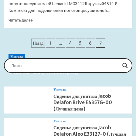
для
полотенцесушителей Lemark LM03412R круглый4514 ₽
водяного
Комплект для подключения полотенцесушителей...
полотенцесушителя
Прочитать
(Лучшая
Читать далее
больше
цена)
о
Комплект
Пагинация
подключения
Назад
1
…
4
5
6
7
Lemark
записей
LM03412R
Унитазы
для
Сиденье для унитаза Jacob Delafon Brive
водяного
E4359G-00 (Лучшая цена)
полотенцесушителя
(Лучшая
цена)
Унитазы
Сиденье для унитаза Jacob
Delafon Brive E4357G-00
(Лучшая цена)
Унитазы
Сиденье для унитаза Jacob
Delafon Aleo E33127-0 (Лучшая