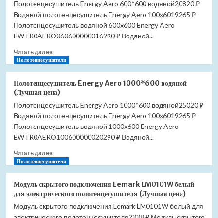
Полотенцесушитель Energy Aero 600*600 водяной20820 ₽
Водяной полотенцесушитель Energy Aero 100x6019265 ₽
Полотенцесушитель водяной 600x600 Energy Aero
EWTR0AERO060600000016990 ₽ Водяной...
Прочитать
Читать далее
больше
Полотенцесушители
о
Полотенцесушитель
Полотенцесушитель Energy Aero 1000*600 водяной
Energy
(Лучшая цена)
Aero
Полотенцесушитель Energy Aero 1000*600 водяной25020 ₽
600*600
Водяной полотенцесушитель Energy Aero 100x6019265 ₽
водяной
(Лучшая
Полотенцесушитель водяной 1000x600 Energy Aero
цена)
EWTR0AERO100600000020290 ₽ Водяной...
Прочитать
Читать далее
больше
Полотенцесушители
о
Полотенцесушитель
Модуль скрытого подключения Lemark LM0101W белый
Energy
для электрического полотенцесушителя (Лучшая цена)
Aero
Модуль скрытого подключения Lemark LM0101W белый для
1000*600
электрического полотенцесушителя2338 ₽ Модуль скрытого
водяной