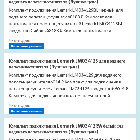
водяного полотенцесушителя (Лучшая цена)
Lemark
Комплект подключения Lemark LM03412SBL черный для
LM03412SW
водяного полотенцесушителя8188 ₽ Комплект для
белый
для
подключения полотенцесушителей Lemark LM03412SBL
водяного
квадратный чёрный8188 ₽ Комплект подключения...
полотенцесушителя
Прочитать
(Лучшая
Читать далее
больше
Полотенцесушители
цена)
о
Комплект
Комплект подключения Lemark LM03412S для водяного
подключения
полотенцесушителя (Лучшая цена)
Lemark
Комплект подключения Lemark LM03412S для водяного
LM03412SBL
полотенцесушителя6014 ₽ Комплект для подключения
черный
для
полотенцесушителей Lemark LM03412S квадратный6014 ₽
водяного
Комплект для подключения полотенцесушителей...
полотенцесушителя
Прочитать
(Лучшая
Читать далее
больше
Полотенцесушители
цена)
о
Комплект
Комплект подключения Lemark LM03412RW белый для
подключения
водяного полотенцесушителя (Лучшая цена)
Lemark
Комплект подключения Lemark LM03412RW белый для