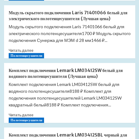
о
цена)
Модуль
Модуль скрытого подключения Laris 71401066 белый для
скрытого
электрического полотенцесушителя (Лучшая цена)
подключения
Модуль скрытого подключения Laris 71401066 белый для
Lemark
электрического полотенцесушителя1700 ₽ Модуль скрытого
LM0101BL
черный
подключения Сунержа для МЭМ d 28 мм1466 ₽...
для
Прочитать
Читать далее
электрического
больше
Полотенцесушители
полотенцесушителя
о
(Лучшая
Модуль
цена)
Комплект подключения Lemark LM03412SW белый для
скрытого
водяного полотенцесушителя (Лучшая цена)
подключения
Комплект подключения Lemark LM03412SW белый для
Laris
водяного полотенцесушителя8188 ₽ Комплект для
71401066
белый
подключения полотенцесушителей Lemark LM03412SW
для
квадратный белый8188 ₽ Комплект подключения...
электрического
Прочитать
полотенцесушителя
Читать далее
больше
Полотенцесушители
(Лучшая
о
цена)
Комплект
Комплект подключения Lemark LM03412SBL черный для
подключения