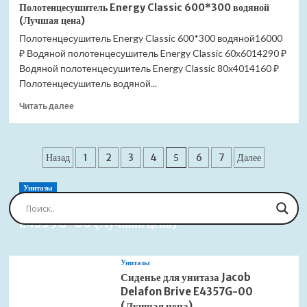
Полотенцесушитель
Полотенцесушитель Energy Classic 600*300 водяной
Energy
(Лучшая цена)
Classic
Полотенцесушитель Energy Classic 600*300 водяной16000
600*400
₽ Водяной полотенцесушитель Energy Classic 60x6014290 ₽
водяной
(Лучшая
Водяной полотенцесушитель Energy Classic 80x4014160 ₽
цена)
Полотенцесушитель водяной...
Прочитать
Читать далее
больше
о
Полотенцесушитель
Пагинация
Energy
Назад
1
2
3
4
5
6
7
Далее
Classic
записей
600*300
Унитазы
водяной
Сиденье для унитаза Jacob Delafon Brive
(Лучшая
E4359G-00 (Лучшая цена)
цена)
Унитазы
Сиденье для унитаза Jacob
Delafon Brive E4357G-00
(Лучшая цена)