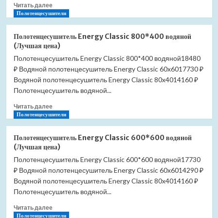
Прочитать
Читать далее
больше
Полотенцесушители
о
Полотенцесушитель
Полотенцесушитель Energy Classic 800*400 водяной
Energy
(Лучшая цена)
Classic
Полотенцесушитель Energy Classic 800*400 водяной18480
800*500
₽ Водяной полотенцесушитель Energy Classic 60x6017730 ₽
водяной
(Лучшая
Водяной полотенцесушитель Energy Classic 80x4014160 ₽
цена)
Полотенцесушитель водяной...
Прочитать
Читать далее
больше
Полотенцесушители
о
Полотенцесушитель
Полотенцесушитель Energy Classic 600*600 водяной
Energy
(Лучшая цена)
Classic
Полотенцесушитель Energy Classic 600*600 водяной17730
800*400
₽ Водяной полотенцесушитель Energy Classic 60x6014290 ₽
водяной
(Лучшая
Водяной полотенцесушитель Energy Classic 80x4014160 ₽
цена)
Полотенцесушитель водяной...
Прочитать
Читать далее
больше
Полотенцесушители