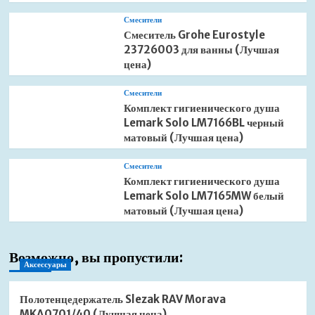
Смесители
Смеситель Grohe Eurostyle
23726003 для ванны (Лучшая
цена)
Смесители
Комплект гигиенического душа
Lemark Solo LM7166BL черный
матовый (Лучшая цена)
Смесители
Комплект гигиенического душа
Lemark Solo LM7165MW белый
матовый (Лучшая цена)
Возможно, вы пропустили:
Аксессуары
Полотенцедержатель Slezak RAV Morava
MKA0701/40 (Лучшая цена)