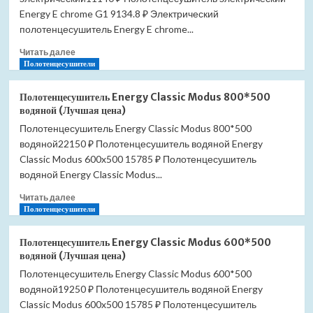
электрический
Energy E chrome G1 9134.8 ₽ Электрический
(Лучшая
полотенцесушитель Energy E chrome...
цена)
Прочитать
Читать далее
больше
Полотенцесушители
о
Полотенцесушитель
Полотенцесушитель Energy Classic Modus 800*500
Energy
водяной (Лучшая цена)
E
Полотенцесушитель Energy Classic Modus 800*500
chrome
водяной22150 ₽ Полотенцесушитель водяной Energy
G1
электрический
Classic Modus 600x500 15785 ₽ Полотенцесушитель
(Лучшая
водяной Energy Classic Modus...
цена)
Прочитать
Читать далее
больше
Полотенцесушители
о
Полотенцесушитель
Полотенцесушитель Energy Classic Modus 600*500
Energy
водяной (Лучшая цена)
Classic
Полотенцесушитель Energy Classic Modus 600*500
Modus
водяной19250 ₽ Полотенцесушитель водяной Energy
800*500
водяной
Classic Modus 600x500 15785 ₽ Полотенцесушитель