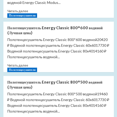
(Лучшая
водяной Energy Classic Modus...
цена)
Прочитать
Читать далее
больше
Полотенцесушители
о
Полотенцесушитель
Полотенцесушитель Energy Classic 800*600 водяной
Energy
(Лучшая цена)
Classic
Полотенцесушитель Energy Classic 800*600 водяной20420
Modus
₽ Водяной полотенцесушитель Energy Classic 60x6017730 ₽
600*500
водяной
Водяной полотенцесушитель Energy Classic 80x4014160 ₽
(Лучшая
Полотенцесушитель водяной...
цена)
Прочитать
Читать далее
больше
Полотенцесушители
о
Полотенцесушитель
Полотенцесушитель Energy Classic 800*500 водяной
Energy
(Лучшая цена)
Classic
Полотенцесушитель Energy Classic 800*500 водяной19460
800*600
₽ Водяной полотенцесушитель Energy Classic 60x6017730 ₽
водяной
(Лучшая
Водяной полотенцесушитель Energy Classic 80x4014160 ₽
цена)
Полотенцесушитель водяной...