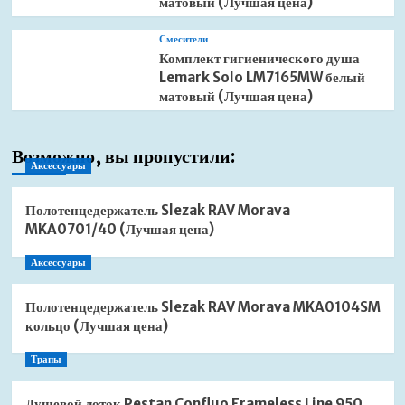
матовый (Лучшая цена)
Смесители
Комплект гигиенического душа
Lemark Solo LM7165MW белый
матовый (Лучшая цена)
Возможно, вы пропустили:
Аксессуары
Полотенцедержатель Slezak RAV Morava
MKA0701/40 (Лучшая цена)
Аксессуары
Полотенцедержатель Slezak RAV Morava MKA0104SM
кольцо (Лучшая цена)
Трапы
Душевой лоток Pestan Confluo Frameless Line 950