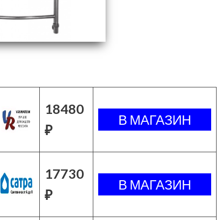
18480
₽
17730
₽