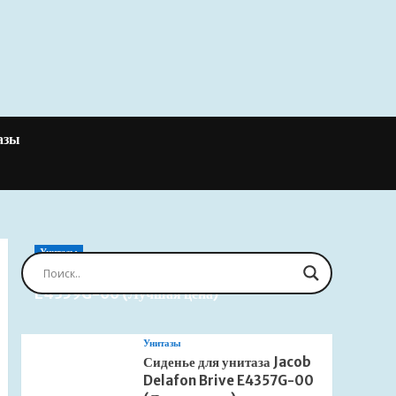
азы
Унитазы
Сиденье для унитаза Jacob Delafon Brive
E4359G-00 (Лучшая цена)
Унитазы
Сиденье для унитаза Jacob
Delafon Brive E4357G-00