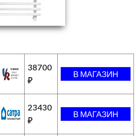
38700
₽
23430
₽