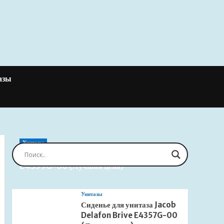
азы
Унитазы
Сиденье для унитаза Jacob Delafon Brive
E4359G-00 (Лучшая цена)
Унитазы
Сиденье для унитаза Jacob
Delafon Brive E4357G-00