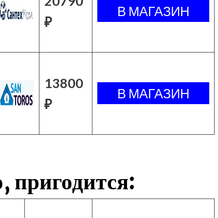
20790
₽
13800
₽
, пригодится: