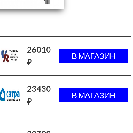
26010
₽
23430
₽