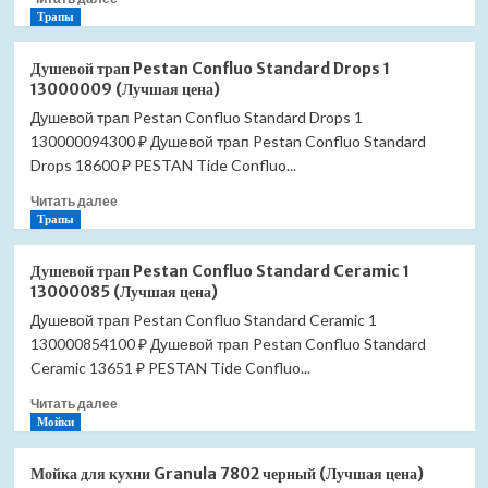
больше
Трапы
о
Душевой
Душевой трап Pestan Confluo Standard Drops 1
трап
13000009 (Лучшая цена)
Pestan
Душевой трап Pestan Confluo Standard Drops 1
Confluo
130000094300 ₽ Душевой трап Pestan Confluo Standard
Standard
White
Drops 18600 ₽ PESTAN Tide Confluo...
Glass
Прочитать
Читать далее
1
больше
Трапы
13000093
о
(Лучшая
Душевой
цена)
Душевой трап Pestan Confluo Standard Ceramic 1
трап
13000085 (Лучшая цена)
Pestan
Душевой трап Pestan Confluo Standard Ceramic 1
Confluo
130000854100 ₽ Душевой трап Pestan Confluo Standard
Standard
Drops
Ceramic 13651 ₽ PESTAN Tide Confluo...
1
Прочитать
Читать далее
13000009
больше
Мойки
(Лучшая
о
цена)
Душевой
Мойка для кухни Granula 7802 черный (Лучшая цена)
трап