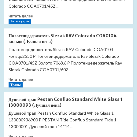
(Лучшая
Colorado COA0701/45Z...
цена)
Прочитать
Читать далее
больше
Аксессуары
о
Полотенцедержатель
Полотенцедержатель Slezak RAV Colorado COA0104
Slezak
кольцо (Лучшая цена)
RAV
Полотенцедержатель Slezak RAV Colorado COA0104
Colorado
кольцо2550 ₽ Полотенцедержатель Rav Slezak Colorado
COA0602
поворотный
COA0701/45Z Золото 7068.6 ₽ Полотенцедержатель Rav
(Лучшая
Slezak Colorado COA0701/60Z...
цена)
Прочитать
Читать далее
больше
Трапы
о
Полотенцедержатель
Душевой трап Pestan Confluo Standard White Glass 1
Slezak
13000093 (Лучшая цена)
RAV
Душевой трап Pestan Confluo Standard White Glass 1
Colorado
130000936900 ₽ PESTAN Tide Confluo Standard Tide 1
COA0104
кольцо
13000001 Душевой трап 14*14...
(Лучшая
Прочитать
Читать далее
цена)