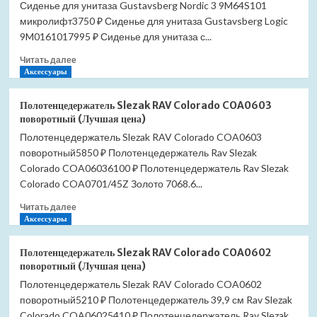
Сиденье для унитаза Gustavsberg Nordic 3 9M64S101
микролифт3750 ₽ Сиденье для унитаза Gustavsberg Logic
9M0161017995 ₽ Сиденье для унитаза с...
Прочитать
Читать далее
больше
Аксессуары
о
Сиденье
Полотенцедержатель Slezak RAV Colorado COA0603
для
поворотный (Лучшая цена)
унитаза
Полотенцедержатель Slezak RAV Colorado COA0603
Gustavsberg
поворотный5850 ₽ Полотенцедержатель Rav Slezak
Nordic
3
Colorado COA06036100 ₽ Полотенцедержатель Rav Slezak
9M64S101
Colorado COA0701/45Z Золото 7068.6...
микролифт
Прочитать
(Лучшая
Читать далее
больше
Аксессуары
цена)
о
Полотенцедержатель
Полотенцедержатель Slezak RAV Colorado COA0602
Slezak
поворотный (Лучшая цена)
RAV
Полотенцедержатель Slezak RAV Colorado COA0602
Colorado
поворотный5210 ₽ Полотенцедержатель 39,9 см Rav Slezak
COA0603
поворотный
Colorado COA06025410 ₽ Полотенцедержатель Rav Slezak