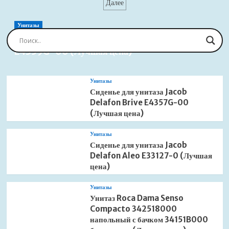
записей
Далее
Croma
Select
S
Унитазы
Showerpipe
Сиденье для унитаза Jacob Delafon Brive
280
E4359G-00 (Лучшая цена)
1jet
Reno
26793000
Унитазы
(Лучшая
Сиденье для унитаза Jacob
цена)
Delafon Brive E4357G-00
(Лучшая цена)
Унитазы
Сиденье для унитаза Jacob
Delafon Aleo E33127-0 (Лучшая
цена)
Унитазы
Унитаз Roca Dama Senso
Compacto 342518000
напольный с бачком 34151B000