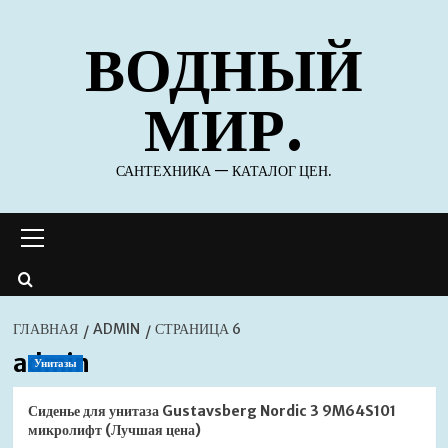
Перейти
ВОДНЫЙ
к
содержимому
МИР.
САНТЕХНИКА — КАТАЛОГ ЦЕН.
Основное
меню
ГЛАВНАЯ
ADMIN
СТРАНИЦА 6
admin
Унитазы
Сиденье для унитаза Gustavsberg Nordic 3 9M64S101
микролифт (Лучшая цена)