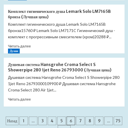
о
Мойка
Комплект гигиенического душа Lemark Solo LM7165B
для
бронза (Лучшая цена)
кухни
Комплект гигиенического душа Lemark Solo LM7165B
Granula
бронза15760 ₽ Lemark Solo LM7171C Гигиенический душ -
7802
песок
комплект с прогрессивным смесителем (хром)20288 ₽...
(Лучшая
Прочитать
Читать далее
цена)
больше
Души
о
Комплект
Душевая система Hansgrohe Croma Select S
гигиенического
Showerpipe 280 1jet Reno 26793000 (Лучшая цена)
душа
Душевая система Hansgrohe Croma Select S Showerpipe 280
Lemark
1jet Reno 26793000109900 ₽ Душевая система Hansgrohe
Solo
LM7165B
Croma Select 280 Air 1jet...
бронза
Прочитать
Читать далее
(Лучшая
больше
цена)
о
Душевая
Пагинация
система
Назад
1
…
3
4
5
6
7
8
9
…
75
Hansgrohe