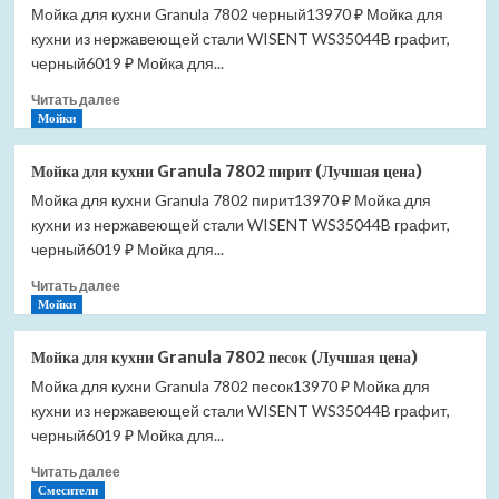
Мойка для кухни Granula 7802 черный13970 ₽ Мойка для
Pestan
кухни из нержавеющей стали WISENT WS35044B графит,
Confluo
Standard
черный6019 ₽ Мойка для...
Ceramic
Прочитать
Читать далее
1
больше
Мойки
13000085
о
(Лучшая
Мойка
цена)
Мойка для кухни Granula 7802 пирит (Лучшая цена)
для
Мойка для кухни Granula 7802 пирит13970 ₽ Мойка для
кухни
кухни из нержавеющей стали WISENT WS35044B графит,
Granula
7802
черный6019 ₽ Мойка для...
черный
Прочитать
Читать далее
(Лучшая
больше
Мойки
цена)
о
Мойка
Мойка для кухни Granula 7802 песок (Лучшая цена)
для
Мойка для кухни Granula 7802 песок13970 ₽ Мойка для
кухни
кухни из нержавеющей стали WISENT WS35044B графит,
Granula
7802
черный6019 ₽ Мойка для...
пирит
Прочитать
Читать далее
(Лучшая
больше
Смесители
цена)