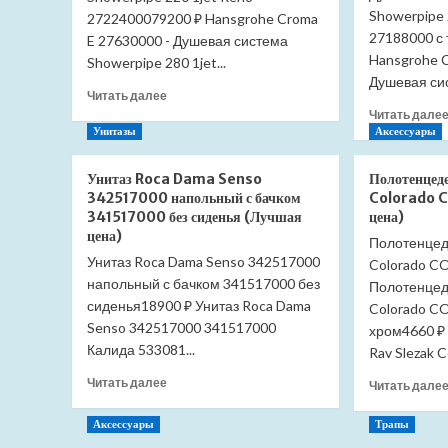
Showerpipe 
2722400079200 ₽ Hansgrohe Croma
27188000 с
E 27630000 - Душевая система
Hansgrohe C
Showerpipe 280 1jet...
Душевая сис
Прочитать
Читать далее
больше
Читать дале
о
Унитазы
Аксессуары
Душевая
система
Унитаз Roca Dama Senso
Полотенцед
Hansgrohe
342517000 напольный с бачком
Colorado 
Croma
341517000 без сиденья (Лучшая
цена)
Showerpipe
цена)
Полотенцед
220
Унитаз Roca Dama Senso 342517000
1jet
Colorado C
напольный с бачком 341517000 без
Reno
Полотенцед
27224000
сиденья18900 ₽ Унитаз Roca Dama
Colorado CO
(Лучшая
Senso 342517000 341517000
хром4660 ₽
цена)
Калида 533081...
Rav Slezak 
Прочитать
Читать далее
Читать дале
больше
о
Аксессуары
Трапы
Унитаз