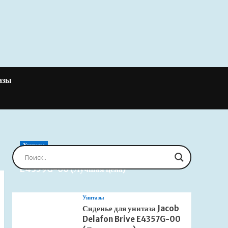
азы
Унитазы
Сиденье для унитаза Jacob Delafon Brive
E4359G-00 (Лучшая цена)
Унитазы
Сиденье для унитаза Jacob
Delafon Brive E4357G-00