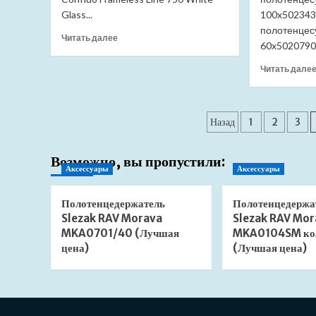
Glass...
100x502343
полотенцесу
Прочитать
Читать далее
60x5020790.
больше
о
Читать дале
Душевой
лоток
Pestan
Пагинация
Confluo
Назад
1
2
3
Frameless
записей
Line
750
Возможно, вы пропустили:
Аксессуары
Аксессуары
13701205
Black
Glass
Полотенцедержатель
Полотенцедержа
(Лучшая
Slezak RAV Morava
Slezak RAV Mor
цена)
MKA0701/40 (Лучшая
MKA0104SM ко
цена)
(Лучшая цена)