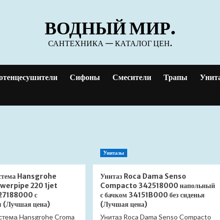
ВОДНЫЙ МИР.
САНТЕХНИКА — КАТАЛОГ ЦЕН.
отенцесушители
Сифоны
Смесители
Трапы
Унит
Унитазы
стема Hansgrohe
Унитаз Roca Dama Senso
erpipe 220 1jet
Compacto 342518000 напольный
27188000 с
с бачком 34151B000 без сиденья
м (Лучшая цена)
(Лучшая цена)
стема Hansgrohe Croma
Унитаз Roca Dama Senso Compacto