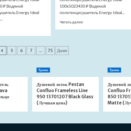
(Лучшая
0 ₽ Водяной
100x5023430 ₽ Водяной
цена)
шитель Energy Ideal
полотенцесушитель Energy Ideal...
..
Прочитать
Читать далее
больше
Прочитать
е
о
больше
Полотенцесушитель
о
Energy
Полотенцесушитель
Ideal
Energy
4
5
6
7
…
75
Далее
1000*500
Ideal
черный
600*500
янтарь
белый
Трапы
Трапы
RAL
RAL
9005
9003
водяной
водяной
тель
Душевой лоток Pestan
Душевой л
(Лучшая
(Лучшая
ava
Confluo Frameless Line
Confluo Fr
цена)
цена)
льцо
950 13701207 Black Glass
850 13701
(Лучшая цена)
Matte (Лу