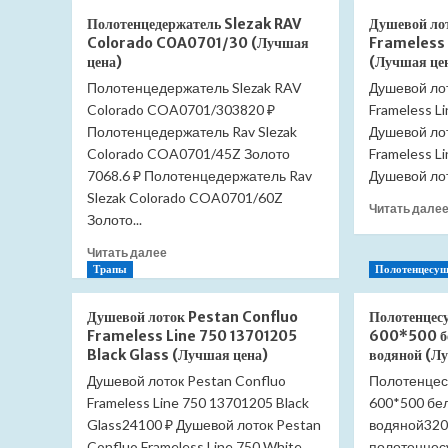
Roca
Полотенцедержатель Slezak RAV
Душевой ло
Dama
Colorado COA0701/30 (Лучшая
Frameless 
Senso
цена)
(Лучшая це
342517000
напольный
Полотенцедержатель Slezak RAV
Душевой лот
с
Colorado COA0701/303820 ₽
Frameless L
бачком
Полотенцедержатель Rav Slezak
Душевой лот
341517000
Colorado COA0701/45Z Золото
Frameless L
без
7068.6 ₽ Полотенцедержатель Rav
Душевой лот
сиденья
Slezak Colorado COA0701/60Z
(Лучшая
Читать дале
цена)
Золото...
Прочитать
Читать далее
больше
Трапы
Полотенцесуш
о
Полотенцедержатель
Душевой лоток Pestan Confluo
Полотенцес
Slezak
Frameless Line 750 13701205
600*500 б
RAV
Black Glass (Лучшая цена)
водяной (Л
Colorado
Душевой лоток Pestan Confluo
Полотенцес
COA0701/30
Frameless Line 750 13701205 Black
(Лучшая
600*500 бе
цена)
Glass24100 ₽ Душевой лоток Pestan
водяной320
Confluo Frameless Line 750 White
полотенцесу