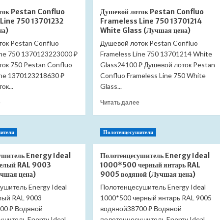
Slezak
Полотенцедержатель
ток Pestan Confluo
Душевой лоток Pestan Confluo
RAV
Slezak
Line 750 13701232
Frameless Line 750 13701214
Colorado
RAV
на)
White Glass (Лучшая цена)
COA0701/60
Colorado
ок Pestan Confluo
(Лучшая
Душевой лоток Pestan Confluo
COA0701/45
цена)
ine 750 1370123223000 ₽
Frameless Line 750 13701214 White
(Лучшая
цена)
ок 750 Pestan Confluo
Glass24100 ₽ Душевой лоток Pestan
ine 1370123218630 ₽
Confluo Frameless Line 750 White
ок...
Glass...
Прочитать
Прочитать
е
Читать далее
больше
больше
о
о
Душевой
Душевой
ители
Полотенцесушители
лоток
лоток
Pestan
Pestan
ушитель Energy Ideal
Полотенцесушитель Energy Ideal
Confluo
Confluo
елый RAL 9003
1000*500 черный янтарь RAL
Frameless
Frameless
учшая цена)
9005 водяной (Лучшая цена)
Line
Line
750
750
ушитель Energy Ideal
Полотенцесушитель Energy Ideal
13701232
13701214
лый RAL 9003
1000*500 черный янтарь RAL 9005
(Лучшая
White
00 ₽ Водяной
водяной38700 ₽ Водяной
цена)
Glass
шитель Energy Ideal
полотенцесушитель Energy Ideal