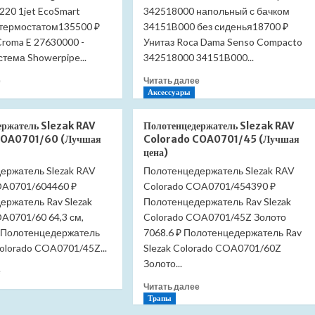
220 1jet EcoSmart
342518000 напольный с бачком
 термостатом135500 ₽
34151B000 без сиденья18700 ₽
roma E 27630000 -
Унитаз Roca Dama Senso Compacto
тема Showerpipe...
342518000 34151B000...
Прочитать
Прочитать
е
Читать далее
больше
больше
Аксессуары
о
о
Душевая
Унитаз
ержатель Slezak RAV
Полотенцедержатель Slezak RAV
система
Roca
COA0701/60 (Лучшая
Colorado COA0701/45 (Лучшая
Hansgrohe
Dama
цена)
Croma
Senso
ержатель Slezak RAV
Полотенцедержатель Slezak RAV
Showerpipe
Compacto
OA0701/604460 ₽
220
Colorado COA0701/454390 ₽
342518000
1jet
напольный
ержатель Rav Slezak
Полотенцедержатель Rav Slezak
EcoSmart
с
A0701/60 64,3 см,
Colorado COA0701/45Z Золото
27188000
бачком
 Полотенцедержатель
7068.6 ₽ Полотенцедержатель Rav
с
34151B000
Colorado COA0701/45Z...
Slezak Colorado COA0701/60Z
термостатом
без
Золото...
(Лучшая
сиденья
Прочитать
е
цена)
(Лучшая
больше
Прочитать
Читать далее
цена)
о
больше
Трапы
Полотенцедержатель
о