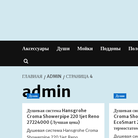
Перейти
к
содержимому
Аксессуары
Души
Мойки
Поддоны
Пол
ГЛАВНАЯ
ADMIN
СТРАНИЦА 4
admin
Души
Души
Душевая система Hansgrohe
Душевая си
Croma Showerpipe 220 1jet Reno
Croma Show
27224000 (Лучшая цена)
EcoSmart 
термостато
Душевая система Hansgrohe Croma
Душевая си
Showerpipe 220 1jet Reno