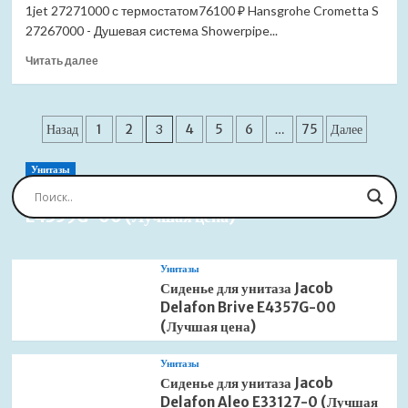
1jet 27271000 с термостатом76100 ₽ Hansgrohe Crometta S
Solo
LM7165GM
27267000 - Душевая система Showerpipe...
графит
Прочитать
Читать далее
(Лучшая
больше
цена)
о
Душевая
Пагинация
система
Назад
1
2
3
4
5
6
…
75
Далее
Hansgrohe
записей
Crometta
Унитазы
E
Сиденье для унитаза Jacob Delafon Brive
Showerpipe
E4359G-00 (Лучшая цена)
240
1jet
27271000
с
Унитазы
термостатом
Сиденье для унитаза Jacob
(Лучшая
Delafon Brive E4357G-00
цена)
(Лучшая цена)
Унитазы
Сиденье для унитаза Jacob
Delafon Aleo E33127-0 (Лучшая