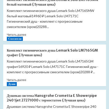
гигиенического
белый матовый (Лучшая цена)
душа
Комплект гигиенического душа Lemark Solo LM7165MW
Lemark
белый матовый14960 ₽ Lemark Solo LM7171C
Solo
LM7166BL
Гигиенический душ - комплект с прогрессивным
черный
смесителем (хром)20288...
матовый
Прочитать
(Лучшая
Читать далее
больше
Смесители
цена)
о
Комплект
Комплект гигиенического душа Lemark Solo LM7165GM
гигиенического
графит (Лучшая цена)
душа
Комплект гигиенического душа Lemark Solo LM7165GM
Lemark
графит16920 ₽ Lemark Solo LM7171C Гигиенический душ -
Solo
LM7165MW
комплект с прогрессивным смесителем (хром)20288 ₽...
белый
Прочитать
Читать далее
матовый
больше
Души
(Лучшая
о
цена)
Комплект
Душевая система Hansgrohe Crometta E Showerpipe
гигиенического
240 1jet 27271000 с термостатом (Лучшая цена)
душа
Душевая система Hansgrohe Crometta E Showerpipe 240
Lemark