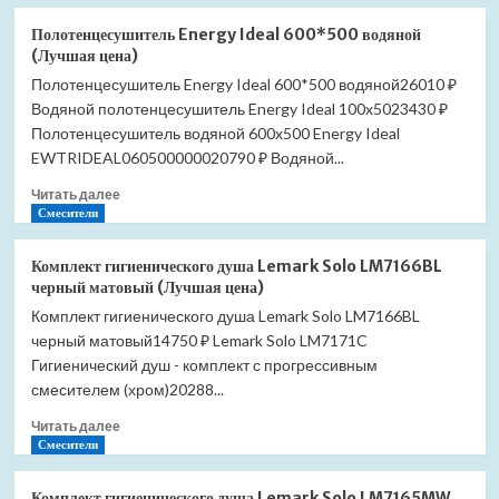
о
Полотенцесушитель
Полотенцесушитель Energy Ideal 600*500 водяной
Energy
(Лучшая цена)
Ideal
Полотенцесушитель Energy Ideal 600*500 водяной26010 ₽
800*500
Водяной полотенцесушитель Energy Ideal 100x5023430 ₽
водяной
(Лучшая
Полотенцесушитель водяной 600x500 Energy Ideal
цена)
EWTRIDEAL060500000020790 ₽ Водяной...
Прочитать
Читать далее
больше
Смесители
о
Полотенцесушитель
Комплект гигиенического душа Lemark Solo LM7166BL
Energy
черный матовый (Лучшая цена)
Ideal
Комплект гигиенического душа Lemark Solo LM7166BL
600*500
черный матовый14750 ₽ Lemark Solo LM7171C
водяной
(Лучшая
Гигиенический душ - комплект с прогрессивным
цена)
смесителем (хром)20288...
Прочитать
Читать далее
больше
Смесители
о
Комплект
Комплект гигиенического душа Lemark Solo LM7165MW