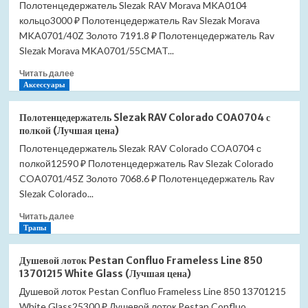
Полотенцедержатель Slezak RAV Morava MKA0104
кольцо3000 ₽ Полотенцедержатель Rav Slezak Morava
MKA0701/40Z Золото 7191.8 ₽ Полотенцедержатель Rav
Slezak Morava MKA0701/55CMAT...
Прочитать
Читать далее
больше
Аксессуары
о
Полотенцедержатель
Полотенцедержатель Slezak RAV Colorado COA0704 с
Slezak
полкой (Лучшая цена)
RAV
Полотенцедержатель Slezak RAV Colorado COA0704 с
Morava
полкой12590 ₽ Полотенцедержатель Rav Slezak Colorado
MKA0104
кольцо
COA0701/45Z Золото 7068.6 ₽ Полотенцедержатель Rav
(Лучшая
Slezak Colorado...
цена)
Прочитать
Читать далее
больше
Трапы
о
Полотенцедержатель
Душевой лоток Pestan Confluo Frameless Line 850
Slezak
13701215 White Glass (Лучшая цена)
RAV
Душевой лоток Pestan Confluo Frameless Line 850 13701215
Colorado
White Glass25300 ₽ Душевой лоток Pestan Confluo
COA0704