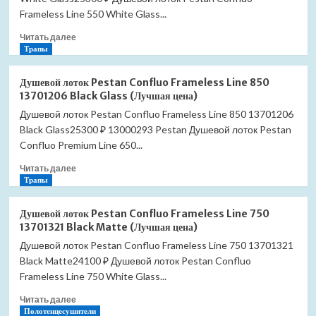
с
Frameless Line 550 White Glass...
полкой
Прочитать
Читать далее
(Лучшая
больше
Трапы
цена)
о
Душевой
Душевой лоток Pestan Confluo Frameless Line 850
лоток
13701206 Black Glass (Лучшая цена)
Pestan
Душевой лоток Pestan Confluo Frameless Line 850 13701206
Confluo
Black Glass25300 ₽ 13000293 Pestan Душевой лоток Pestan
Frameless
Line
Confluo Premium Line 650...
850
Прочитать
Читать далее
13701215
больше
Трапы
White
о
Glass
Душевой
(Лучшая
Душевой лоток Pestan Confluo Frameless Line 750
лоток
цена)
13701321 Black Matte (Лучшая цена)
Pestan
Душевой лоток Pestan Confluo Frameless Line 750 13701321
Confluo
Black Matte24100 ₽ Душевой лоток Pestan Confluo
Frameless
Line
Frameless Line 750 White Glass...
850
Прочитать
Читать далее
13701206
больше
Полотенцесушители
Black