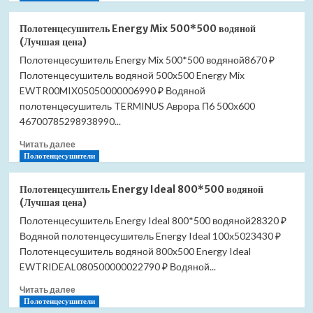
о
Glass
Душевой
(Лучшая
Полотенцесушитель Energy Mix 500*500 водяной
лоток
цена)
(Лучшая цена)
Pestan
Полотенцесушитель Energy Mix 500*500 водяной8670 ₽
Confluo
Полотенцесушитель водяной 500x500 Energy Mix
Frameless
Line
EWTR00MIX05050000006990 ₽ Водяной
750
полотенцесушитель TERMINUS Аврора П6 500х600
13701321
46700785298938990...
Black
Matte
Прочитать
Читать далее
(Лучшая
больше
Полотенцесушители
цена)
о
Полотенцесушитель
Полотенцесушитель Energy Ideal 800*500 водяной
Energy
(Лучшая цена)
Mix
Полотенцесушитель Energy Ideal 800*500 водяной28320 ₽
500*500
Водяной полотенцесушитель Energy Ideal 100x5023430 ₽
водяной
(Лучшая
Полотенцесушитель водяной 800x500 Energy Ideal
цена)
EWTRIDEAL080500000022790 ₽ Водяной...
Прочитать
Читать далее
больше
Полотенцесушители