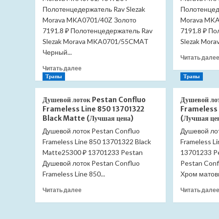
Полотенцедержатель Rav Slezak
Полотенцед
Morava MKA0701/40Z Золото
Morava MKA
7191.8 ₽ Полотенцедержатель Rav
7191.8 ₽ П
Slezak Morava MKA0701/55CMAT
Slezak Mor
Черный...
Читать дале
Прочитать
Читать далее
больше
Трапы
Трапы
о
Полотенцедержатель
Душевой лоток Pestan Confluo
Душевой ло
Slezak
Frameless Line 850 13701322
Frameless 
RAV
Black Matte (Лучшая цена)
(Лучшая це
Morava
Душевой лоток Pestan Confluo
Душевой лот
MKA0701/40
Frameless Line 850 13701322 Black
(Лучшая
Frameless L
цена)
Matte25300 ₽ 13701233 Pestan
13701233 P
Душевой лоток Pestan Confluo
Pestan Conf
Frameless Line 850...
Хром матовы
Прочитать
Читать далее
Читать дале
больше
о
Душевой