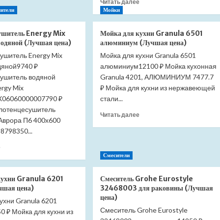
Прочитать
Читать далее
лоток
больше
ители
Мойки
Pestan
о
Confluo
Полотенцесушитель
ушитель Energy Mix
Мойка для кухни Granula 6501
Frameless
Energy
дяной (Лучшая цена)
алюминиум (Лучшая цена)
Line
Modern
850
ушитель Energy Mix
Мойка для кухни Granula 6501
600*700
13701233
дяной9740 ₽
алюминиум12100 ₽ Мойка кухонная
черный
(Лучшая
матовый
ушитель водяной
Granula 4201, АЛЮМИНИУМ 7477.7
цена)
RAL
rgy Mix
₽ Мойка для кухни из нержавеющей
9005
06060000007790 ₽
стали...
водяной
лотенцесушитель
(Лучшая
Прочитать
Читать далее
врора П6 400х600
цена)
больше
8798350...
о
Мойка
Прочитать
е
для
больше
Смесители
кухни
о
Granula
Полотенцесушитель
кухни Granula 6201
Смеситель Grohe Eurostyle
6501
Energy
чшая цена)
32468003 для раковины (Лучшая
алюминиум
Mix
цена)
(Лучшая
ухни Granula 6201
600*600
цена)
Смеситель Grohe Eurostyle
 ₽ Мойка для кухни из
водяной