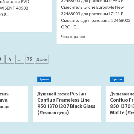
(Лучшая
32468003 для раковины14950 ₽
й стали с PVD
цена)
Смеситель Grohe Eurostyle New
 WISENT 4050B
32468003 для раковины17121 ₽
 ₽...
Смеситель для раковины 32468003
Прочитать
е
GROHE...
больше
о
Прочитать
Читать далее
Мойка
больше
для
о
кухни
Смеситель
нация
Granula
Grohe
3
4
…
75
Далее
6201
Eurostyle
ей
черный
32468003
(Лучшая
для
Трапы
Трапы
цена)
раковины
(Лучшая
цена)
тель
Душевой лоток Pestan
Душевой л
ava
Confluo Frameless Line
Confluo Fr
льцо
950 13701207 Black Glass
850 13701
(Лучшая цена)
Matte (Лу