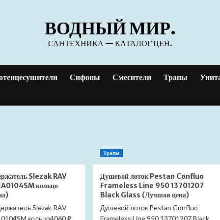
ВОДНЫЙ МИР.
САНТЕХНИКА — КАТАЛОГ ЦЕН.
отенцесушители
Сифоны
Смесители
Трапы
Унит
Трапы
ержатель Slezak RAV
Душевой лоток Pestan Confluo
A0104SM кольцо
Frameless Line 950 13701207
на)
Black Glass (Лучшая цена)
ержатель Slezak RAV
Душевой лоток Pestan Confluo
0104SM кольцо4060 ₽
Frameless Line 950 13701207 Black