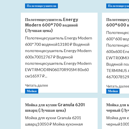
лоток
Полотенцесушители
Полотенцесуш
Pestan
Confluo
Полотенцесушитель Energy
Полотенцес
Frameless
Modern 600*700 водяной
600*600 во
Line
(Лучшая цена)
850
Полотенцес
13701322
Полотенцесушитель Energy Modern
600*600 во
Black
600*700 водяной13180 ₽ Водяной
Полотенцес
Matte
полотенцесушитель Energy Modern
600x600 Ene
(Лучшая
600x70012767 ₽ Водяной
EWTR00MIX
цена)
полотенцесушитель Energy Modern
Водяной по
EWTRMODRN06070R905M 80х60
TERMINUS А
см16597 ₽...
4670078529
Прочитать
Читать далее
Читать дале
больше
Мойки
Мойки
о
Полотенцесушитель
Мойка для кухни Granula 6201
Мойка для 
Energy
шварц (Лучшая цена)
черный (Лу
Modern
Мойка для кухни Granula 6201
600*700
Мойка для к
водяной
шварц10050 ₽ Мойка кухонная
черный10050
(Лучшая