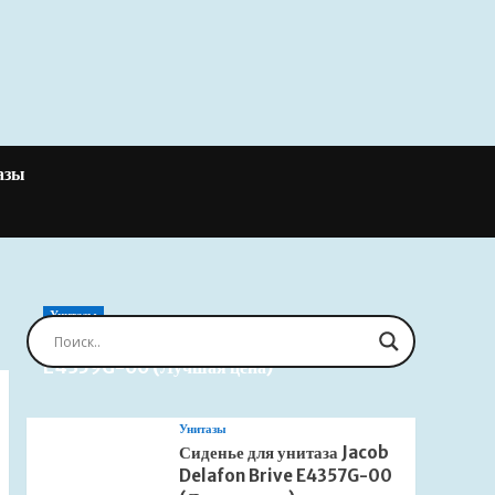
азы
Унитазы
Сиденье для унитаза Jacob Delafon Brive
E4359G-00 (Лучшая цена)
Унитазы
Сиденье для унитаза Jacob
Delafon Brive E4357G-00