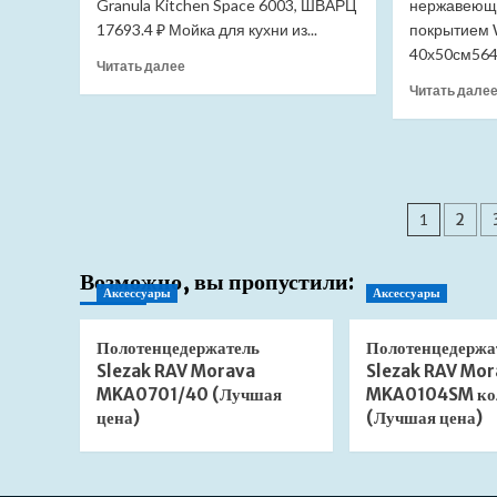
Granula Kitchen Space 6003, ШВАРЦ
нержавеюще
цена)
17693.4 ₽ Мойка для кухни из...
покрытием
40х50см5640
Прочитать
Читать далее
больше
Читать дале
о
Мойка
для
кухни
Granula
Паги
6201
1
2
шварц
запис
(Лучшая
цена)
Возможно, вы пропустили:
Аксессуары
Аксессуары
Полотенцедержатель
Полотенцедержа
Slezak RAV Morava
Slezak RAV Mor
MKA0701/40 (Лучшая
MKA0104SM ко
цена)
(Лучшая цена)