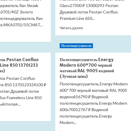
ержатель Rav Slezak
Glass27300 ₽ 13000293 Pestan
0701/40Z Золото
Душевой лоток Pestan Confluo
олотенцедержатель Rav
Premium Line 650...
ava MKA0701/55CMAT...
Прочитать
Читать далее
больше
Прочитать
е
о
больше
Душевой
о
Полотенцесушители
лоток
Полотенцедержатель
Pestan
Slezak
ток Pestan Confluo
Полотенцесушитель Energy
Confluo
RAV
Line 850 13701233
Modern 600*700 черный
Frameless
Morava
на)
матовый RAL 9005 водяной
Line
MKA0104SM
(Лучшая цена)
950
ок Pestan Confluo
кольцо
13701207
(Лучшая
Полотенцесушитель Energy Modern
ine 850 1370123324100 ₽
Black
цена)
600*700 черный матовый RAL 9005
estan Душевой лоток
Glass
водяной16790 ₽ Водяной
luo Frameless Line 850
(Лучшая
полотенцесушитель Energy Modern
й/полая...
цена)
600x70012767 ₽ Водяной
Прочитать
е
полотенцесушитель Energy
больше
Modern...
о
Душевой