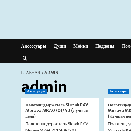
Перейти
к
содержимому
Аксессуары
Души
Мойки
Поддоны
Пол
ГЛАВНАЯ
ADMIN
admin
Аксессуары
Аксессуары
Полотенцедержатель Slezak RAV
Полотенцед
Morava MKA0701/40 (Лучшая
Morava MK
цена)
(Лучшая це
Полотенцедержатель Slezak RAV
Полотенцед
Morava MKA0701/404720 ₽
Morava MKA