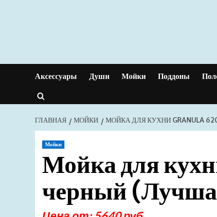
Перейти
к
содержимому
Аксессуары
Души
Мойки
Поддоны
Пол
ГЛАВНАЯ
МОЙКИ
МОЙКА ДЛЯ КУХНИ GRANULA 62
Мойки
Мойка для кух
черный (Лучша
Цена от: 5640 руб.