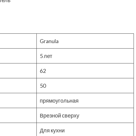
тель
Granula
5 лет
62
50
прямоугольная
Врезной сверху
Для кухни