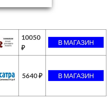
10050
₽
5640 ₽