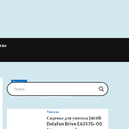
азы
Унитазы
Сиденье для унитаза Jacob Delafon Brive
E4359G-00 (Лучшая цена)
Унитазы
Сиденье для унитаза Jacob
Delafon Brive E4357G-00