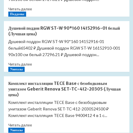
16152099-
Прочитать
Читать далее
01
больше
Поддоны
белый
о
(Лучшая
Душевой
цена)
Душевой поддон RGW ST-W 90*160 14152916-01 белый
поддон
(Лучшая цена)
RGW
Душевой поддон RGW ST-W 90*160 14152916-01
ST-
белый65402 ₽ Душевой поддон RGW ST-W 16152910-001
W
90*170
90x100 см белый 27296.21 ₽ Душевой поддон...
14152917-
Прочитать
Читать далее
01
больше
Унитазы
белый
о
(Лучшая
Душевой
цена)
Комплект инсталляции TECE Base с безободковым
поддон
унитазом Geberit Renova SET-TC-412-20305 (Лучшая
RGW
цена)
ST-
Комплект инсталляции TECE Base с безободковым
W
унитазом Geberit Renova SET-TC-412-2030524500 ₽
90*160
14152916-
Комплект инсталляция TECE Base 9400412 4 в 1 с...
01
Прочитать
Читать далее
белый
больше
Унитазы
(Лучшая