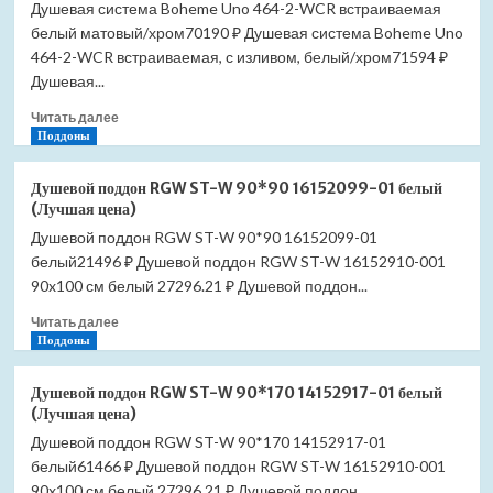
Душевая система Boheme Uno 464-2-WCR встраиваемая
белый матовый/хром70190 ₽ Душевая система Boheme Uno
464-2-WCR встраиваемая, с изливом, белый/хром71594 ₽
Душевая...
Прочитать
Читать далее
больше
Поддоны
о
Душевая
Душевой поддон RGW ST-W 90*90 16152099-01 белый
система
(Лучшая цена)
Boheme
Душевой поддон RGW ST-W 90*90 16152099-01
Uno
белый21496 ₽ Душевой поддон RGW ST-W 16152910-001
464-
2-
90x100 см белый 27296.21 ₽ Душевой поддон...
WCR
Прочитать
Читать далее
встраиваемая
больше
Поддоны
белый
о
матовый/
Душевой
хром
Душевой поддон RGW ST-W 90*170 14152917-01 белый
поддон
(Лучшая
(Лучшая цена)
RGW
цена)
Душевой поддон RGW ST-W 90*170 14152917-01
ST-
белый61466 ₽ Душевой поддон RGW ST-W 16152910-001
W
90*90
90x100 см белый 27296.21 ₽ Душевой поддон...