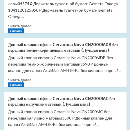
левый4574 ₽ Держатель туалетной бумаги Bemeta Omega
Omega
104112012R
1041120125050 ₽ Держатель туалетной бумаги Bemeta
правый
Omega...
(Лучшая
Прочитать
цена)
Читать далее
больше
Сифоны
о
Держатель
Донный клапан сифона Ceramica Nova CN2000MDB без
туалетной
перелива темно-коричневый матовый (Лучшая цена)
бумаги
Донный клапан сифона Ceramica Nova CN2000MDB без
Bemeta
перелива темно-коричневый матовый3590 ₽ Донный
Omega
104112012
клапан для ванны Art&Max AM-DR-BL без сифона, черный...
левый
Прочитать
Читать далее
(Лучшая
больше
Сифоны
цена)
о
Донный
Донный клапан сифона Ceramica Nova CN2000MC без
клапан
перелива капучино матовый (Лучшая цена)
сифона
Донный клапан сифона Ceramica Nova CN2000MC без
Ceramica
перелива капучино матовый3590 ₽ Донный клапан для
Nova
CN2000MDB
ванны Art&Max AM-DR-BL без сифона, черный...
без