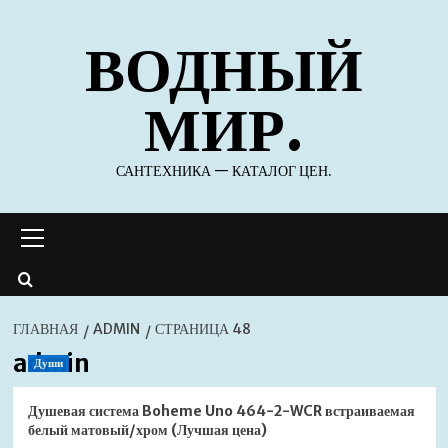
Перейти
ВОДНЫЙ
к
содержимому
МИР.
САНТЕХНИКА — КАТАЛОГ ЦЕН.
Основное
меню
ГЛАВНАЯ
ADMIN
СТРАНИЦА 48
admin
Души
Душевая система Boheme Uno 464-2-WCR встраиваемая
белый матовый/хром (Лучшая цена)