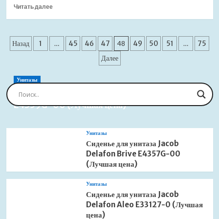
Прочитать
Читать далее
перелива
больше
темно-
о
коричневый
Донный
матовый
Пагинация
клапан
Назад
1
…
45
46
47
48
49
50
51
…
75
(Лучшая
сифона
цена)
записей
Далее
Ceramica
Nova
CN2000MC
Унитазы
без
Сиденье для унитаза Jacob Delafon Brive
перелива
E4359G-00 (Лучшая цена)
капучино
матовый
(Лучшая
Унитазы
цена)
Сиденье для унитаза Jacob
Delafon Brive E4357G-00
(Лучшая цена)
Унитазы
Сиденье для унитаза Jacob
Delafon Aleo E33127-0 (Лучшая
цена)