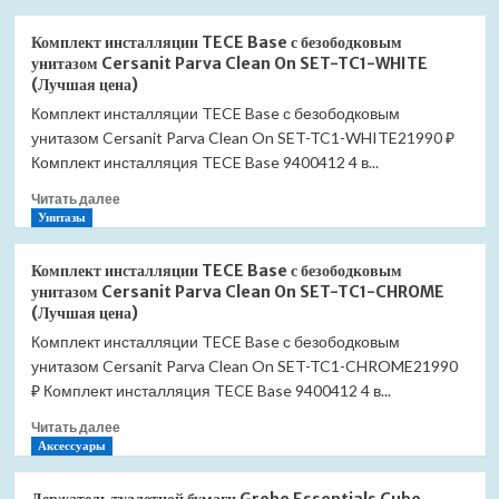
о
цена)
Комплект
Комплект инсталляции TECE Base с безободковым
инсталляции
унитазом Cersanit Parva Clean On SET-TC1-WHITE
TECE
(Лучшая цена)
Base
Комплект инсталляции TECE Base с безободковым
с
унитазом Cersanit Parva Clean On SET-TC1-WHITE21990 ₽
безободковым
унитазом
Комплект инсталляция TECE Base 9400412 4 в...
Geberit
Прочитать
Читать далее
Renova
больше
Унитазы
SET-
о
TC-
Комплект
412-
Комплект инсталляции TECE Base с безободковым
инсталляции
20305
унитазом Cersanit Parva Clean On SET-TC1-CHROME
TECE
(Лучшая
(Лучшая цена)
Base
цена)
Комплект инсталляции TECE Base с безободковым
с
унитазом Cersanit Parva Clean On SET-TC1-CHROME21990
безободковым
унитазом
₽ Комплект инсталляция TECE Base 9400412 4 в...
Cersanit
Прочитать
Читать далее
Parva
больше
Аксессуары
Clean
о
On
Комплект
SET-