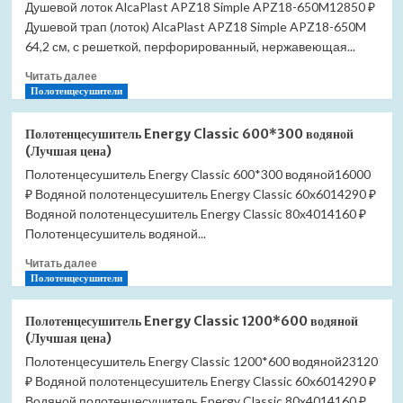
Душевой лоток AlcaPlast APZ18 Simple APZ18-650M12850 ₽
Душевой трап (лоток) AlcaPlast APZ18 Simple APZ18-650M
64,2 см, с решеткой, перфорированный, нержавеющая...
Прочитать
Читать далее
больше
Полотенцесушители
о
Душевой
Полотенцесушитель Energy Classic 600*300 водяной
лоток
(Лучшая цена)
AlcaPlast
Полотенцесушитель Energy Classic 600*300 водяной16000
APZ18
₽ Водяной полотенцесушитель Energy Classic 60x6014290 ₽
Simple
APZ18-
Водяной полотенцесушитель Energy Classic 80x4014160 ₽
650M
Полотенцесушитель водяной...
(Лучшая
Прочитать
цена)
Читать далее
больше
Полотенцесушители
о
Полотенцесушитель
Полотенцесушитель Energy Classic 1200*600 водяной
Energy
(Лучшая цена)
Classic
Полотенцесушитель Energy Classic 1200*600 водяной23120
600*300
₽ Водяной полотенцесушитель Energy Classic 60x6014290 ₽
водяной
(Лучшая
Водяной полотенцесушитель Energy Classic 80x4014160 ₽