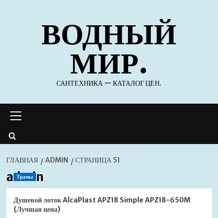
Перейти
ВОДНЫЙ
к
содержимому
МИР.
САНТЕХНИКА — КАТАЛОГ ЦЕН.
Основное
меню
ГЛАВНАЯ
ADMIN
СТРАНИЦА 51
admin
Трапы
Душевой лоток AlcaPlast APZ18 Simple APZ18-650M
(Лучшая цена)