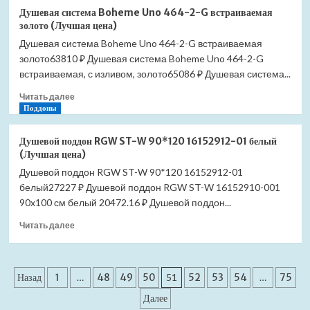
Душевая
(Лучшая
Душевая система Boheme Uno 464-2-G встраиваемая
система
цена)
золото (Лучшая цена)
Boheme
Душевая система Boheme Uno 464-2-G встраиваемая
Uno
золото63810 ₽ Душевая система Boheme Uno 464-2-G
464-
2-
встраиваемая, с изливом, золото65086 ₽ Душевая система...
GM
Прочитать
Читать далее
встраиваемая
больше
Поддоны
оружейная
о
сталь
Душевая
(графит)
Душевой поддон RGW ST-W 90*120 16152912-01 белый
система
(Лучшая
(Лучшая цена)
Boheme
цена)
Душевой поддон RGW ST-W 90*120 16152912-01
Uno
белый27227 ₽ Душевой поддон RGW ST-W 16152910-001
464-
2-
90x100 см белый 20472.16 ₽ Душевой поддон...
G
Прочитать
Читать далее
встраиваемая
больше
золото
о
(Лучшая
Душевой
цена)
Пагинация
поддон
Назад
1
…
48
49
50
51
52
53
54
…
75
RGW
записей
Далее
ST-