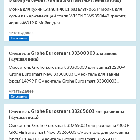
Мойка для кухни Granula 4801 базальт (Лучшая цена)
для
Мойка для кухни Granula 4801 базальт7865 ₽ Мойка для
кухни
кухни из нержавеющей стали WISENT WS35044B графит,
Granula
4801
черный6019 ₽ Мойка для...
графит
Прочитать
Читать далее
(Лучшая
больше
Смесители
цена)
о
Мойка
Смеситель Grohe Eurosmart 33300003 для ванны
для
(Лучшая цена)
кухни
Смеситель Grohe Eurosmart 33300003 для ванны12200 ₽
Granula
Grohe Eurosmart New 33300003 Смеситель для ванны
4801
базальт
(хром)14999 ₽ Смеситель Grohe Eurosmart 33300003...
(Лучшая
Прочитать
Читать далее
цена)
больше
Смесители
о
Смеситель
Смеситель Grohe Eurosmart 33265003 для раковины
Grohe
(Лучшая цена)
Eurosmart
Смеситель Grohe Eurosmart 33265003 для раковины7800 ₽
33300003
GROHE Eurosmart New 33265003 Смеситель для раковины
для
ванны
(хром)11340 ₽ Смеситель Grohe Eurosmart 33265003...