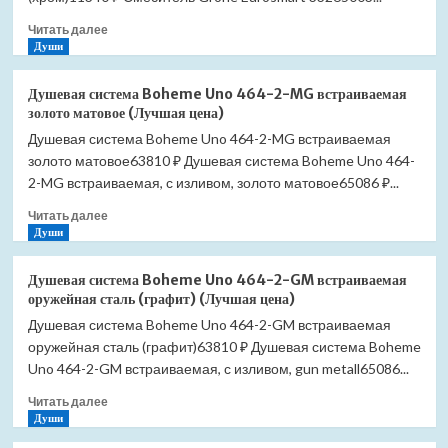
(Лучшая
Прочитать
Читать далее
цена)
больше
Души
о
Смеситель
Душевая система Boheme Uno 464-2-MG встраиваемая
Grohe
золото матовое (Лучшая цена)
Eurosmart
Душевая система Boheme Uno 464-2-MG встраиваемая
33265003
золото матовое63810 ₽ Душевая система Boheme Uno 464-
для
раковины
2-MG встраиваемая, с изливом, золото матовое65086 ₽...
(Лучшая
Прочитать
Читать далее
цена)
больше
Души
о
Душевая
Душевая система Boheme Uno 464-2-GM встраиваемая
система
оружейная сталь (графит) (Лучшая цена)
Boheme
Душевая система Boheme Uno 464-2-GM встраиваемая
Uno
оружейная сталь (графит)63810 ₽ Душевая система Boheme
464-
2-
Uno 464-2-GM встраиваемая, с изливом, gun metall65086...
MG
Прочитать
Читать далее
встраиваемая
больше
Души
золото
о
матовое