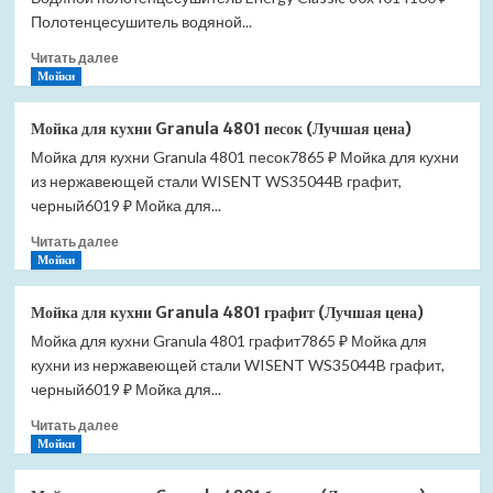
цена)
Полотенцесушитель водяной...
Прочитать
Читать далее
больше
Мойки
о
Полотенцесушитель
Мойка для кухни Granula 4801 песок (Лучшая цена)
Energy
Мойка для кухни Granula 4801 песок7865 ₽ Мойка для кухни
Classic
из нержавеющей стали WISENT WS35044B графит,
1200*600
водяной
черный6019 ₽ Мойка для...
(Лучшая
Прочитать
Читать далее
цена)
больше
Мойки
о
Мойка
Мойка для кухни Granula 4801 графит (Лучшая цена)
для
Мойка для кухни Granula 4801 графит7865 ₽ Мойка для
кухни
кухни из нержавеющей стали WISENT WS35044B графит,
Granula
4801
черный6019 ₽ Мойка для...
песок
Прочитать
Читать далее
(Лучшая
больше
Мойки
цена)
о
Мойка