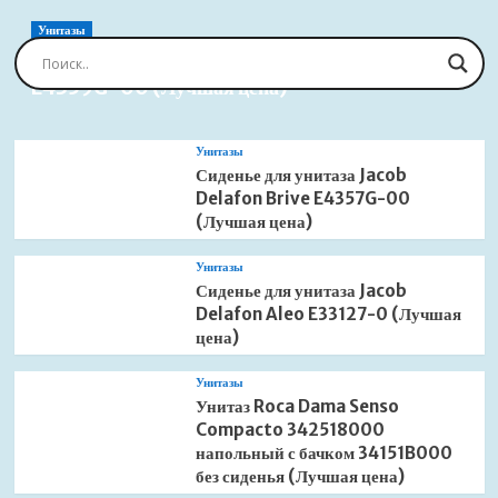
W
90*120
Унитазы
16152912-
Сиденье для унитаза Jacob Delafon Brive
01
E4359G-00 (Лучшая цена)
белый
(Лучшая
цена)
Унитазы
Сиденье для унитаза Jacob
Delafon Brive E4357G-00
(Лучшая цена)
Унитазы
Сиденье для унитаза Jacob
Delafon Aleo E33127-0 (Лучшая
цена)
Унитазы
Унитаз Roca Dama Senso
Compacto 342518000
напольный с бачком 34151B000
без сиденья (Лучшая цена)