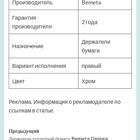
Производитель
Bemeta
Гарантия
2 года
производителя
Держатели
Назначение
бумаги
Вариант исполнения
правый
Цвет
Хром
Реклама. Информация о рекламодателе по
ссылкам в статье.
Навигация
Предыдущий
Держатель туалетной бумаги Bemeta Omega