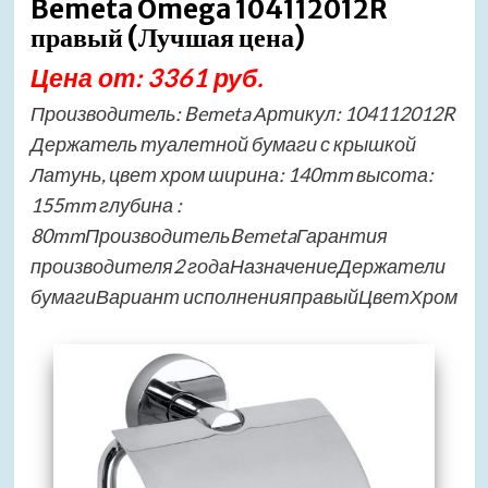
Bemeta Omega 104112012R
правый (Лучшая цена)
Цена от: 3361 руб.
Производитель: Bemeta Артикул: 104112012R
Держатель туалетной бумаги с крышкой
Латунь, цвет хром ширина: 140mm высота:
155mm глубина :
80mmПроизводительBemetaГарантия
производителя2 годаНазначениеДержатели
бумагиВариант исполненияправыйЦветХром