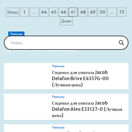
о
Душевая
Пагинация
система
Назад
1
…
44
45
46
47
48
49
50
…
75
Boheme
записей
Далее
Uno
464-
2-
Унитазы
WG
Сиденье для унитаза Jacob Delafon Brive
встраиваемая
E4359G-00 (Лучшая цена)
белый
матовый/
золото
Унитазы
(Лучшая
Сиденье для унитаза Jacob
цена)
Delafon Brive E4357G-00
(Лучшая цена)
Унитазы
Сиденье для унитаза Jacob
Delafon Aleo E33127-0 (Лучшая
цена)
Унитазы