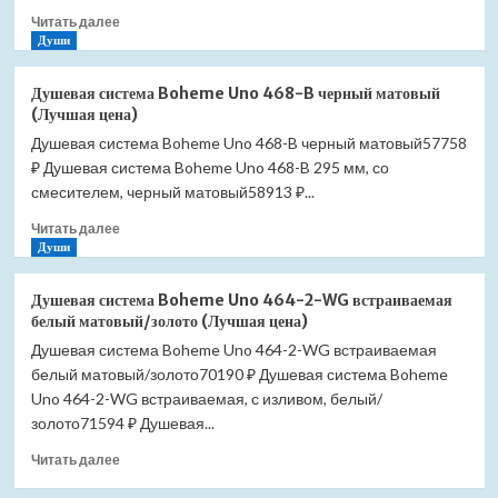
Прочитать
Читать далее
больше
Души
о
Комплект
Душевая система Boheme Uno 468-B черный матовый
гигиенического
(Лучшая цена)
душа
Душевая система Boheme Uno 468-B черный матовый57758
Boheme
₽ Душевая система Boheme Uno 468-B 295 мм, со
Spectre
457-
смесителем, черный матовый58913 ₽...
BR
Прочитать
Читать далее
бронза
больше
Души
(Лучшая
о
цена)
Душевая
Душевая система Boheme Uno 464-2-WG встраиваемая
система
белый матовый/золото (Лучшая цена)
Boheme
Душевая система Boheme Uno 464-2-WG встраиваемая
Uno
белый матовый/золото70190 ₽ Душевая система Boheme
468-
B
Uno 464-2-WG встраиваемая, с изливом, белый/
черный
золото71594 ₽ Душевая...
матовый
Прочитать
(Лучшая
Читать далее
больше
цена)