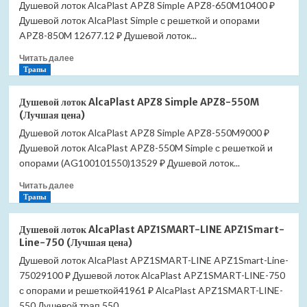
Душевой лоток AlcaPlast APZ8 Simple APZ8-650M10400 ₽
Душевой лоток AlcaPlast Simple с решеткой и опорами
APZ8-850M 12677.12 ₽ Душевой лоток...
Прочитать
Читать далее
больше
Трапы
о
Душевой
Душевой лоток AlcaPlast APZ8 Simple APZ8-550M
лоток
(Лучшая цена)
AlcaPlast
Душевой лоток AlcaPlast APZ8 Simple APZ8-550M9000 ₽
APZ8
Душевой лоток AlcaPlast APZ8-550M Simple с решеткой и
Simple
APZ8-
опорами (AG100101550)13529 ₽ Душевой лоток...
650M
Прочитать
Читать далее
(Лучшая
больше
Трапы
цена)
о
Душевой
Душевой лоток AlcaPlast APZ1SMART-LINE APZ1Smart-
лоток
Line-750 (Лучшая цена)
AlcaPlast
Душевой лоток AlcaPlast APZ1SMART-LINE APZ1Smart-Line-
APZ8
75029100 ₽ Душевой лоток AlcaPlast APZ1SMART-LINE-750
Simple
APZ8-
с опорами и решеткой41961 ₽ AlcaPlast APZ1SMART-LINE-
550M
550 Душевой трап 550...