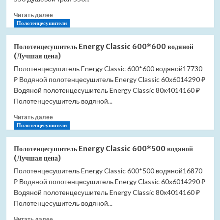
(Лучшая
Прочитать
цена)
Читать далее
больше
Полотенцесушители
о
Душевой
Полотенцесушитель Energy Classic 600*600 водяной
лоток
(Лучшая цена)
AlcaPlast
Полотенцесушитель Energy Classic 600*600 водяной17730
APZ1SMART-
₽ Водяной полотенцесушитель Energy Classic 60x6014290 ₽
LINE
APZ1Smart-
Водяной полотенцесушитель Energy Classic 80x4014160 ₽
Line-
Полотенцесушитель водяной...
750
Прочитать
(Лучшая
Читать далее
больше
Полотенцесушители
цена)
о
Полотенцесушитель
Полотенцесушитель Energy Classic 600*500 водяной
Energy
(Лучшая цена)
Classic
Полотенцесушитель Energy Classic 600*500 водяной16870
600*600
₽ Водяной полотенцесушитель Energy Classic 60x6014290 ₽
водяной
(Лучшая
Водяной полотенцесушитель Energy Classic 80x4014160 ₽
цена)
Полотенцесушитель водяной...
Прочитать
Читать далее