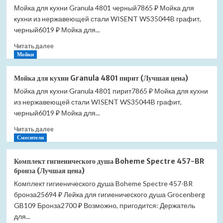
Мойка для кухни Granula 4801 черный7865 ₽ Мойка для
кухни
кухни из нержавеющей стали WISENT WS35044B графит,
Granula
4801
черный6019 ₽ Мойка для...
шварц
Прочитать
Читать далее
(Лучшая
больше
Мойки
цена)
о
Мойка
Мойка для кухни Granula 4801 пирит (Лучшая цена)
для
Мойка для кухни Granula 4801 пирит7865 ₽ Мойка для кухни
кухни
из нержавеющей стали WISENT WS35044B графит,
Granula
4801
черный6019 ₽ Мойка для...
черный
Прочитать
Читать далее
(Лучшая
больше
Смесители
цена)
о
Мойка
Комплект гигиенического душа Boheme Spectre 457-BR
для
бронза (Лучшая цена)
кухни
Комплект гигиенического душа Boheme Spectre 457-BR
Granula
бронза25694 ₽ Лейка для гигиенического душа Grocenberg
4801
пирит
GB109 Бронза2700 ₽ Возможно, пригодится: Держатель
(Лучшая
для...
цена)