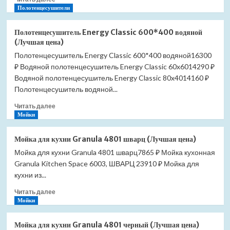
больше
Полотенцесушители
о
Полотенцесушитель
Полотенцесушитель Energy Classic 600*400 водяной
Energy
(Лучшая цена)
Classic
Полотенцесушитель Energy Classic 600*400 водяной16300
600*500
₽ Водяной полотенцесушитель Energy Classic 60x6014290 ₽
водяной
(Лучшая
Водяной полотенцесушитель Energy Classic 80x4014160 ₽
цена)
Полотенцесушитель водяной...
Прочитать
Читать далее
больше
Мойки
о
Полотенцесушитель
Мойка для кухни Granula 4801 шварц (Лучшая цена)
Energy
Мойка для кухни Granula 4801 шварц7865 ₽ Мойка кухонная
Classic
Granula Kitchen Space 6003, ШВАРЦ 23910 ₽ Мойка для
600*400
водяной
кухни из...
(Лучшая
Прочитать
Читать далее
цена)
больше
Мойки
о
Мойка
Мойка для кухни Granula 4801 черный (Лучшая цена)
для