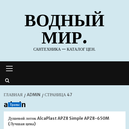
Перейти
ВОДНЫЙ
к
содержимому
МИР.
САНТЕХНИКА — КАТАЛОГ ЦЕН.
Основное
меню
ГЛАВНАЯ
ADMIN
СТРАНИЦА 47
admin
Трапы
Душевой лоток AlcaPlast APZ8 Simple APZ8-650M
(Лучшая цена)