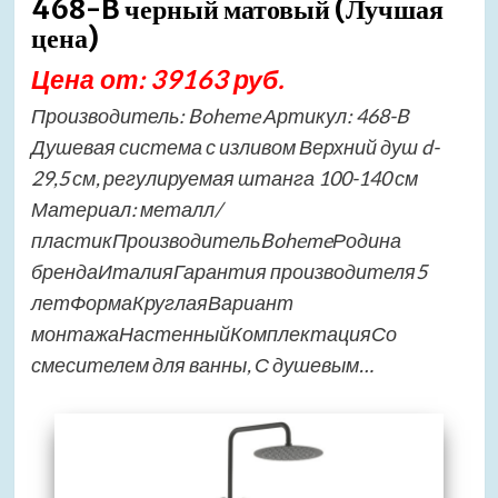
468-B черный матовый (Лучшая
цена)
Цена от: 39163 руб.
Производитель: Boheme Артикул: 468-B
Душевая система с изливом Верхний душ d-
29,5 см, регулируемая штанга 100-140 см
Материал: металл/
пластикПроизводительBohemeРодина
брендаИталияГарантия производителя5
летФормаКруглаяВариант
монтажаНастенныйКомплектацияСо
смесителем для ванны, С душевым…