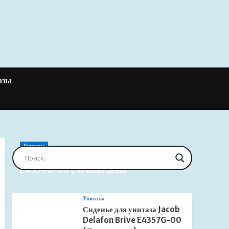
азы
Унитазы
Сиденье для унитаза Jacob Delafon Brive
E4359G-00 (Лучшая цена)
Унитазы
Сиденье для унитаза Jacob
Delafon Brive E4357G-00