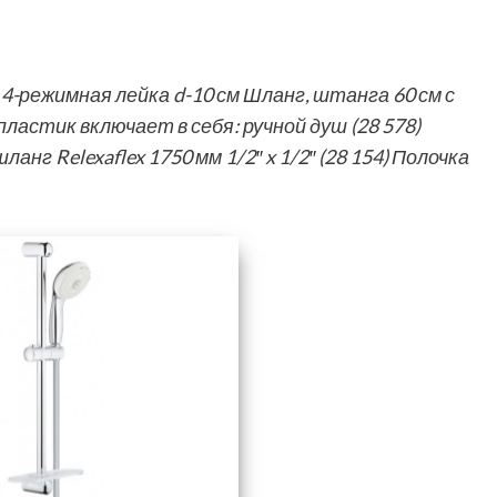
4-режимная лейка d-10 см Шланг, штанга 60 см с
астик включает в себя: ручной душ (28 578)
анг Relexaflex 1750 мм 1/2″ x 1/2″ (28 154) Полочка