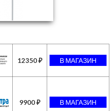
12350 ₽
9900 ₽