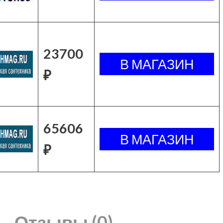
23700
₽
65606
₽
Отзывы (0)