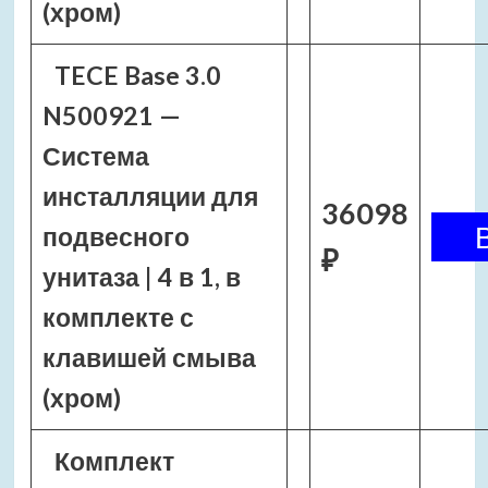
(хром)
TECE Base 3.0
N500921 —
Система
инсталляции для
36098
подвесного
₽
унитаза | 4 в 1, в
комплекте с
клавишей смыва
(хром)
Комплект