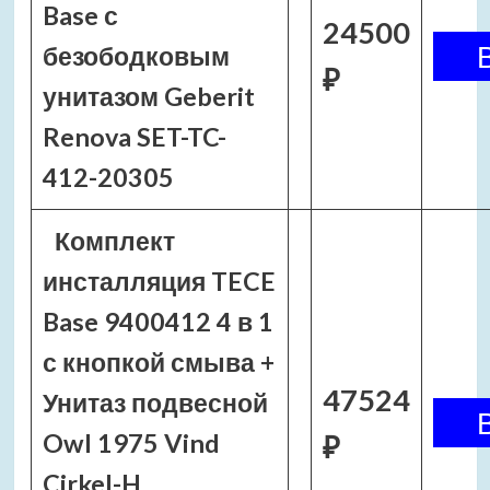
Base с
24500
безободковым
₽
унитазом Geberit
Renova SET-TC-
412-20305
Комплект
инсталляция TECE
Base 9400412 4 в 1
с кнопкой смыва +
47524
Унитаз подвесной
Owl 1975 Vind
₽
Cirkel-H