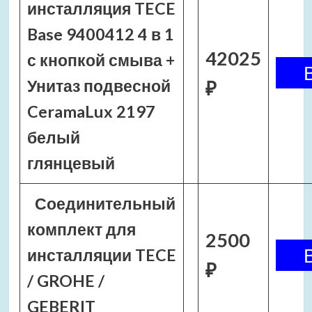
инсталляция TECE
Base 9400412 4 в 1
42025
с кнопкой смыва +
Унитаз подвесной
₽
CeramaLux 2197
белый
глянцевый
Соединительный
комплект для
2500
инсталляции TECE
₽
/ GROHE /
GEBERIT