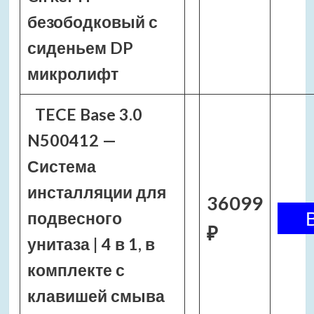
безободковый с
сиденьем DP
микролифт
TECE Base 3.0
N500412 —
Система
инсталляции для
36099
подвесного
₽
унитаза | 4 в 1, в
комплекте с
клавишей смыва