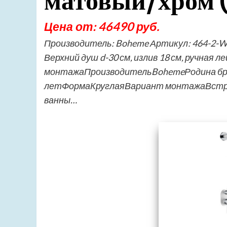
матовый/хром 
Цена от: 46490 руб.
Производитель: Boheme Артикул: 464-2-
Верхний душ d-30 см, излив 18 см, ручная 
монтажаПроизводительBohemeРодина бр
летФормаКруглаяВариант монтажаВстр
ванны…