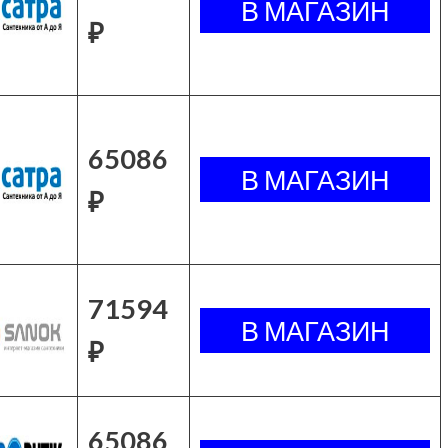
₽
65086
₽
71594
₽
65086