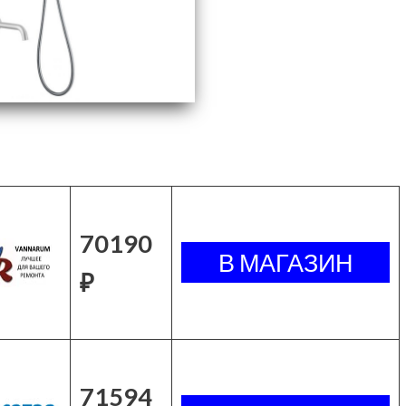
70190
₽
71594