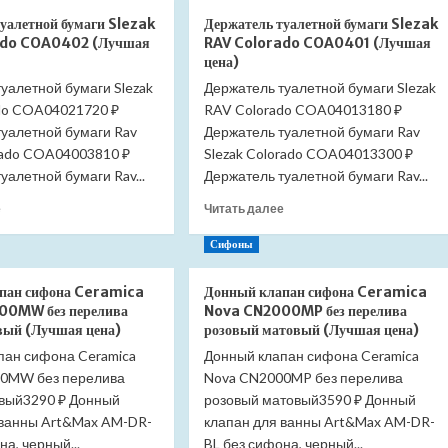
инсталляции
инсталляции
уалетной бумаги Slezak
Держатель туалетной бумаги Slezak
TECE
TECE
ado COA0402 (Лучшая
RAV Colorado COA0401 (Лучшая
Base
Base
цена)
с
с
уалетной бумаги Slezak
унитазом
Держатель туалетной бумаги Slezak
безободковым
Торнадо
унитазом
do COA04021720 ₽
RAV Colorado COA04013180 ₽
Azario
Geberit
туалетной бумаги Rav
Держатель туалетной бумаги Rav
Blanco
Renova
orado COA04003810 ₽
Slezak Colorado COA04013300 ₽
AZ-
SET-
уалетной бумаги Rav...
Держатель туалетной бумаги Rav...
9003WT
TC-
SET-
414-
Прочитать
Прочитать
е
Читать далее
TC-
20305
больше
больше
412-
(Лучшая
о
о
Сифоны
9003WT
цена)
Держатель
Держатель
(Лучшая
туалетной
туалетной
пан сифона Ceramica
Донный клапан сифона Ceramica
цена)
бумаги
бумаги
00MW без перелива
Nova CN2000MP без перелива
Slezak
Slezak
вый (Лучшая цена)
розовый матовый (Лучшая цена)
RAV
RAV
пан сифона Ceramica
Донный клапан сифона Ceramica
Colorado
Colorado
0MW без перелива
COA0402
Nova CN2000MP без перелива
COA0401
(Лучшая
(Лучшая
вый3290 ₽ Донный
розовый матовый3590 ₽ Донный
цена)
цена)
 ванны Art&Max AM-DR-
клапан для ванны Art&Max AM-DR-
на, черный...
BL без сифона, черный...