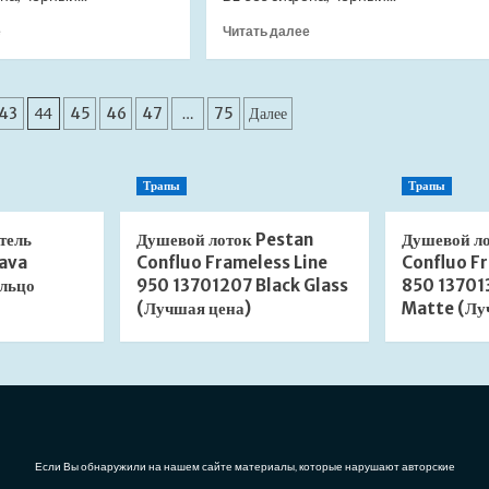
Прочитать
Прочитать
е
Читать далее
больше
больше
о
о
Донный
Донный
клапан
клапан
43
44
45
46
47
…
75
Далее
сифона
сифона
Ceramica
Ceramica
Nova
Nova
Трапы
Трапы
CN2000MW
CN2000MP
без
без
перелива
перелива
тель
Душевой лоток Pestan
Душевой л
белый
розовый
ava
Confluo Frameless Line
Confluo Fr
матовый
матовый
льцо
950 13701207 Black Glass
850 13701
(Лучшая
(Лучшая
(Лучшая цена)
Matte (Лу
цена)
цена)
Если Вы обнаружили на нашем сайте материалы, которые нарушают авторские