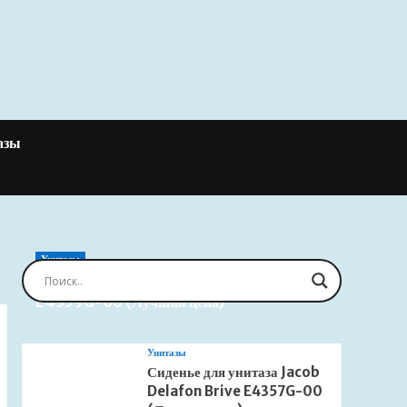
азы
Унитазы
Сиденье для унитаза Jacob Delafon Brive
E4359G-00 (Лучшая цена)
Унитазы
Сиденье для унитаза Jacob
Delafon Brive E4357G-00