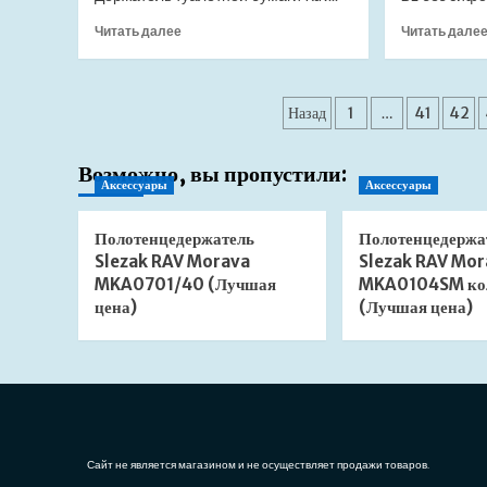
SET-
TC-
Прочитать
Читать далее
Читать дале
413-
больше
20305
о
(Лучшая
Держатель
Пагинация
цена)
туалетной
Назад
1
…
41
42
бумаги
записей
Slezak
Возможно, вы пропустили:
RAV
Аксессуары
Аксессуары
Colorado
COA0400
(Лучшая
Полотенцедержатель
Полотенцедержа
цена)
Slezak RAV Morava
Slezak RAV Mor
MKA0701/40 (Лучшая
MKA0104SM ко
цена)
(Лучшая цена)
Сайт не является магазином и не осуществляет продажи товаров.