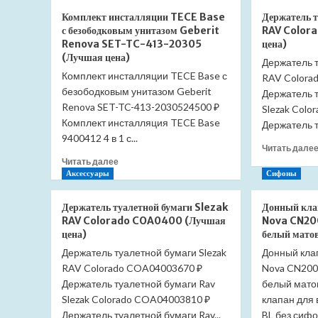
квадратный
Комплект инсталляции TECE Base
Держатель т
RGW
с безободковым унитазом Geberit
RAV Color
B/CL-
Renova SET-TC-413-20305
цена)
S
(Лучшая цена)
800×800
Держатель т
Комплект инсталляции TECE Base с
16180188-
RAV Colora
51
безободковым унитазом Geberit
Держатель 
(Лучшая
Renova SET-TC-413-2030524500 ₽
Slezak Col
цена)
Комплект инсталляция TECE Base
Держатель т
9400412 4 в 1 с...
Читать дале
Прочитать
Читать далее
больше
Аксессуары
Сифоны
о
Комплект
Держатель туалетной бумаги Slezak
Донный кла
инсталляции
RAV Colorado COA0400 (Лучшая
Nova CN20
TECE
цена)
белый мато
Base
Держатель туалетной бумаги Slezak
Донный кла
с
RAV Colorado COA04003670 ₽
безободковым
Nova CN200
унитазом
Держатель туалетной бумаги Rav
белый мато
Geberit
Slezak Colorado COA04003810 ₽
клапан для
Renova
Держатель туалетной бумаги Rav...
BL без сифо