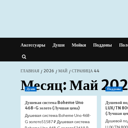
Перейти
к
содержимому
Аксессуары
Души
Мойки
Поддоны
Пол
ГЛАВНАЯ
2026
МАЙ
СТРАНИЦА 44
Месяц:
Май 20
Души
Поддоны
Душевая система Boheme Uno
Душевой по
468-G золото (Лучшая цена)
LUX/TN 80
(Лучшая це
Душевая система Boheme Uno 468-
Душевой по
G золото51587 ₽ Душевая система
LUX/TN 800
Boheme Uno 468-G золото52619 ₽