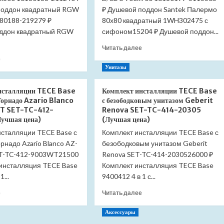
поддон квадратный RGW
₽ Душевой поддон Santek Палермо
80188-219279 ₽
80х80 квадратный 1WH302475 с
ддон квадратный RGW
сифоном15204 ₽ Душевой поддон...
Прочитать
Читать далее
больше
Прочитать
е
о
больше
Унитазы
Душевой
о
поддон
Душевой
нсталляции TECE Base
Комплект инсталляции TECE Base
квадратный
поддон
Торнадо Azario Blanco
с безободковым унитазом Geberit
RGW
квадратный
T SET-TC-412-
Renova SET-TC-414-20305
B/CL-
RGW
учшая цена)
(Лучшая цена)
S
LUX/TN
нсталляции TECE Base с
Комплект инсталляции TECE Base с
900×900
800×800
16180199-
рнадо Azario Blanco AZ-
16180188-
безободковым унитазом Geberit
51
21
T-TC-412-9003WT21500
Renova SET-TC-414-2030526000 ₽
(Лучшая
(Лучшая
 инсталляция TECE Base
Комплект инсталляция TECE Base
цена)
цена)
1...
9400412 4 в 1 с...
Прочитать
Прочитать
е
Читать далее
больше
больше
о
о
Аксессуары
Комплект
Комплект