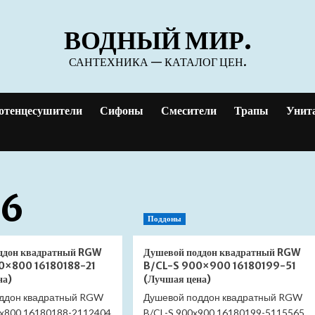
ВОДНЫЙ МИР.
САНТЕХНИКА — КАТАЛОГ ЦЕН.
отенцесушители
Сифоны
Смесители
Трапы
Унит
26
Поддоны
ддон квадратный RGW
Душевой поддон квадратный RGW
0×800 16180188-21
B/CL-S 900×900 16180199-51
на)
(Лучшая цена)
ддон квадратный RGW
Душевой поддон квадратный RGW
x800 16180188-2112404
B/CL-S 900x900 16180199-5115565