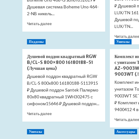
₽ Душевой 
Душевая система Boheme Uno 464-
LUX/TN 161
2-NB никель...
Душевой по
Прочитать
Читать далее
LUX/TN...
больше
о
Читать дале
Душевая
Поддоны
Унитазы
система
Boheme
Душевой поддон квадратный RGW
Комплект и
Uno
B/CL-S 800×800 16180188-51
с унитазом 
468-
(Лучшая цена)
AZ-9003W
G
9003WT (Л
Душевой поддон квадратный RGW
золото
(Лучшая
Комплект и
B/CL-S 800x800 16180188-5113915
цена)
унитазом То
₽ Душевой поддон Santek Палермо
9003WT SE
80х80 квадратный 1WH302475 с
₽ Комплект
сифоном15646 ₽ Душевой поддон...
9400412 4 в 
Прочитать
Читать далее
больше
Читать дале
о
Душевой
Унитазы
Аксессуары
поддон