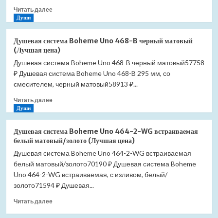
Прочитать
Читать далее
больше
Души
о
Комплект
Душевая система Boheme Uno 468-B черный матовый
гигиенического
(Лучшая цена)
душа
Душевая система Boheme Uno 468-B черный матовый57758
Boheme
₽ Душевая система Boheme Uno 468-B 295 мм, со
Spectre
457-
смесителем, черный матовый58913 ₽...
BR
Прочитать
Читать далее
бронза
больше
Души
(Лучшая
о
цена)
Душевая
Душевая система Boheme Uno 464-2-WG встраиваемая
система
белый матовый/золото (Лучшая цена)
Boheme
Душевая система Boheme Uno 464-2-WG встраиваемая
Uno
белый матовый/золото70190 ₽ Душевая система Boheme
468-
B
Uno 464-2-WG встраиваемая, с изливом, белый/
черный
золото71594 ₽ Душевая...
матовый
Прочитать
(Лучшая
Читать далее
больше
цена)