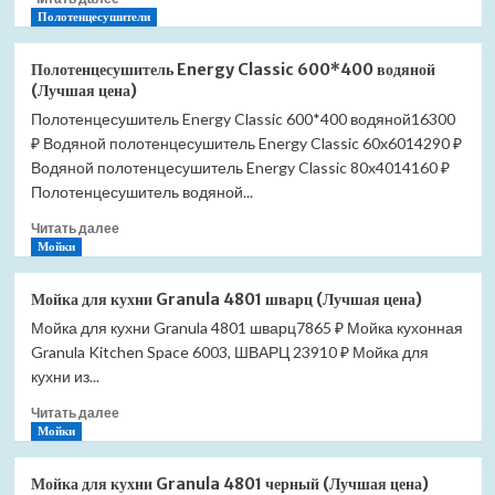
больше
Полотенцесушители
о
Полотенцесушитель
Полотенцесушитель Energy Classic 600*400 водяной
Energy
(Лучшая цена)
Classic
Полотенцесушитель Energy Classic 600*400 водяной16300
600*500
₽ Водяной полотенцесушитель Energy Classic 60x6014290 ₽
водяной
(Лучшая
Водяной полотенцесушитель Energy Classic 80x4014160 ₽
цена)
Полотенцесушитель водяной...
Прочитать
Читать далее
больше
Мойки
о
Полотенцесушитель
Мойка для кухни Granula 4801 шварц (Лучшая цена)
Energy
Мойка для кухни Granula 4801 шварц7865 ₽ Мойка кухонная
Classic
Granula Kitchen Space 6003, ШВАРЦ 23910 ₽ Мойка для
600*400
водяной
кухни из...
(Лучшая
Прочитать
Читать далее
цена)
больше
Мойки
о
Мойка
Мойка для кухни Granula 4801 черный (Лучшая цена)
для