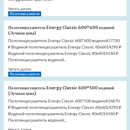
(Лучшая
Прочитать
цена)
Читать далее
больше
Полотенцесушители
о
Душевой
Полотенцесушитель Energy Classic 600*600 водяной
лоток
(Лучшая цена)
AlcaPlast
Полотенцесушитель Energy Classic 600*600 водяной17730
APZ1SMART-
₽ Водяной полотенцесушитель Energy Classic 60x6014290 ₽
LINE
APZ1Smart-
Водяной полотенцесушитель Energy Classic 80x4014160 ₽
Line-
Полотенцесушитель водяной...
750
Прочитать
(Лучшая
Читать далее
больше
Полотенцесушители
цена)
о
Полотенцесушитель
Полотенцесушитель Energy Classic 600*500 водяной
Energy
(Лучшая цена)
Classic
Полотенцесушитель Energy Classic 600*500 водяной16870
600*600
₽ Водяной полотенцесушитель Energy Classic 60x6014290 ₽
водяной
(Лучшая
Водяной полотенцесушитель Energy Classic 80x4014160 ₽
цена)
Полотенцесушитель водяной...
Прочитать
Читать далее