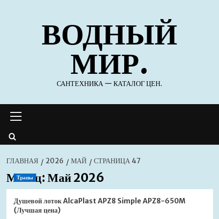
Перейти
ВОДНЫЙ
к
содержимому
МИР.
САНТЕХНИКА — КАТАЛОГ ЦЕН.
Основное
меню
ГЛАВНАЯ
2026
МАЙ
СТРАНИЦА 47
Месяц:
Май 2026
Трапы
Душевой лоток AlcaPlast APZ8 Simple APZ8-650M
(Лучшая цена)