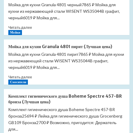
Мойка для кухни Granula 4801 черный7865 ₽ Мойка для
кухни
кухни из нержавеющей стали WISENT WS35044B графит,
Granula
4801
черный6019 ₽ Мойка для...
шварц
Прочитать
Читать далее
(Лучшая
больше
Мойки
цена)
о
Мойка
Мойка для кухни Granula 4801 пирит (Лучшая цена)
для
Мойка для кухни Granula 4801 пирит7865 ₽ Мойка для кухни
кухни
из нержавеющей стали WISENT WS35044B графит,
Granula
4801
черный6019 ₽ Мойка для...
черный
Прочитать
Читать далее
(Лучшая
больше
Смесители
цена)
о
Мойка
Комплект гигиенического душа Boheme Spectre 457-BR
для
бронза (Лучшая цена)
кухни
Комплект гигиенического душа Boheme Spectre 457-BR
Granula
бронза25694 ₽ Лейка для гигиенического душа Grocenberg
4801
пирит
GB109 Бронза2700 ₽ Возможно, пригодится: Держатель
(Лучшая
для...
цена)