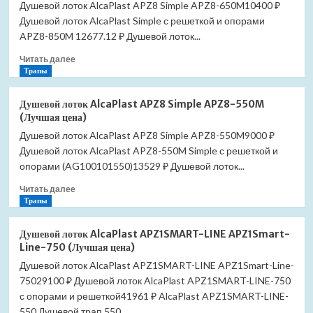
Душевой лоток AlcaPlast APZ8 Simple APZ8-650M10400 ₽
Душевой лоток AlcaPlast Simple с решеткой и опорами
APZ8-850M 12677.12 ₽ Душевой лоток...
Прочитать
Читать далее
больше
Трапы
о
Душевой
Душевой лоток AlcaPlast APZ8 Simple APZ8-550M
лоток
(Лучшая цена)
AlcaPlast
Душевой лоток AlcaPlast APZ8 Simple APZ8-550M9000 ₽
APZ8
Душевой лоток AlcaPlast APZ8-550M Simple с решеткой и
Simple
APZ8-
опорами (AG100101550)13529 ₽ Душевой лоток...
650M
Прочитать
Читать далее
(Лучшая
больше
Трапы
цена)
о
Душевой
Душевой лоток AlcaPlast APZ1SMART-LINE APZ1Smart-
лоток
Line-750 (Лучшая цена)
AlcaPlast
Душевой лоток AlcaPlast APZ1SMART-LINE APZ1Smart-Line-
APZ8
75029100 ₽ Душевой лоток AlcaPlast APZ1SMART-LINE-750
Simple
APZ8-
с опорами и решеткой41961 ₽ AlcaPlast APZ1SMART-LINE-
550M
550 Душевой трап 550...