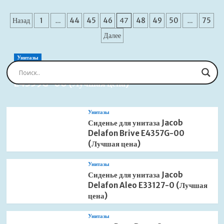
о
Душевая
Пагинация
система
Назад
1
…
44
45
46
47
48
49
50
…
75
Boheme
записей
Далее
Uno
464-
2-
Унитазы
WG
Сиденье для унитаза Jacob Delafon Brive
встраиваемая
E4359G-00 (Лучшая цена)
белый
матовый/
золото
Унитазы
(Лучшая
Сиденье для унитаза Jacob
цена)
Delafon Brive E4357G-00
(Лучшая цена)
Унитазы
Сиденье для унитаза Jacob
Delafon Aleo E33127-0 (Лучшая
цена)
Унитазы