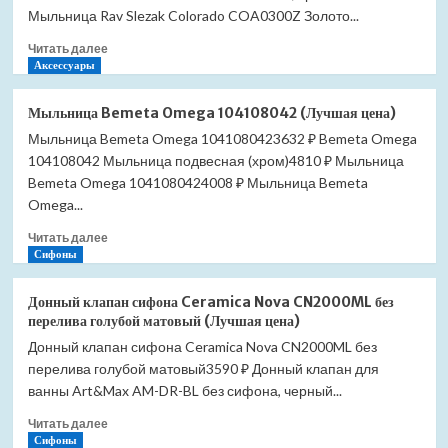
COA0301
Мыльница Rav Slezak Colorado COA0300Z Золото...
(Лучшая
(Лучшая
цена)
Прочитать
Читать далее
цена)
больше
Аксессуары
о
Мыльница
Мыльница Bemeta Omega 104108042 (Лучшая цена)
Slezak
Мыльница Bemeta Omega 1041080423632 ₽ Bemeta Omega
RAV
104108042 Мыльница подвесная (хром)4810 ₽ Мыльница
Colorado
COA0300
Bemeta Omega 1041080424008 ₽ Мыльница Bemeta
(Лучшая
Omega...
цена)
Прочитать
Читать далее
больше
Сифоны
о
Мыльница
Донный клапан сифона Ceramica Nova CN2000ML без
Bemeta
перелива голубой матовый (Лучшая цена)
Omega
Донный клапан сифона Ceramica Nova CN2000ML без
104108042
перелива голубой матовый3590 ₽ Донный клапан для
(Лучшая
цена)
ванны Art&Max AM-DR-BL без сифона, черный...
Прочитать
Читать далее
больше
Сифоны