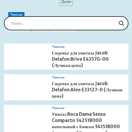
записей
Далее
Ceramica
Nova
CN2000MDH
Унитазы
без
Сиденье для унитаза Jacob Delafon Brive
перелива
E4359G-00 (Лучшая цена)
темный
антрацит
матовый
Унитазы
(Лучшая
Сиденье для унитаза Jacob
цена)
Delafon Brive E4357G-00
(Лучшая цена)
Унитазы
Сиденье для унитаза Jacob
Delafon Aleo E33127-0 (Лучшая
цена)
Унитазы
Унитаз Roca Dama Senso
Compacto 342518000
напольный с бачком 34151B000