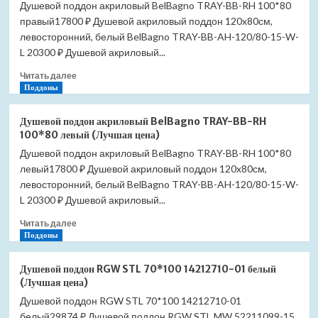
Душевой поддон акриловый BelBagno TRAY-BB-RH 100*80
правый17800 ₽ Душевой акриловый поддон 120x80см,
левосторонний, белый BelBagno TRAY-BB-AH-120/80-15-W-
L 20300 ₽ Душевой акриловый...
Прочитать
Читать далее
больше
Поддоны
о
Душевой
Душевой поддон акриловый BelBagno TRAY-BB-RH
поддон
100*80 левый (Лучшая цена)
акриловый
Душевой поддон акриловый BelBagno TRAY-BB-RH 100*80
BelBagno
левый17800 ₽ Душевой акриловый поддон 120x80см,
TRAY-
BB-
левосторонний, белый BelBagno TRAY-BB-AH-120/80-15-W-
RH
L 20300 ₽ Душевой акриловый...
100*80
Прочитать
правый
Читать далее
больше
Поддоны
(Лучшая
о
цена)
Душевой
Душевой поддон RGW STL 70*100 14212710-01 белый
поддон
(Лучшая цена)
акриловый
Душевой поддон RGW STL 70*100 14212710-01
BelBagno
белый29874 ₽ Душевой поддон RGW STL MW 52211099-15
TRAY-