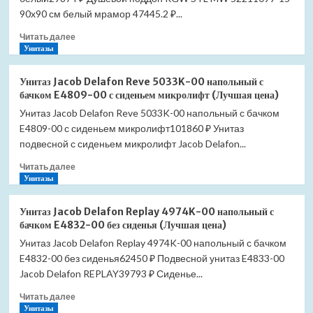
BB-
90x90 см белый мрамор 47445.2 ₽...
RH
Прочитать
Читать далее
100*80
больше
Унитазы
левый
о
(Лучшая
Душевой
цена)
Унитаз Jacob Delafon Reve 5033K-00 напольный с
поддон
бачком E4809-00 с сиденьем микролифт (Лучшая цена)
RGW
Унитаз Jacob Delafon Reve 5033K-00 напольный с бачком
STL
E4809-00 с сиденьем микролифт101860 ₽ Унитаз
70*100
14212710-
подвесной с сиденьем микролифт Jacob Delafon...
01
Прочитать
Читать далее
белый
больше
Унитазы
(Лучшая
о
цена)
Унитаз
Унитаз Jacob Delafon Replay 4974K-00 напольный с
Jacob
бачком E4832-00 без сиденья (Лучшая цена)
Delafon
Унитаз Jacob Delafon Replay 4974K-00 напольный с бачком
Reve
E4832-00 без сиденья62450 ₽ Подвесной унитаз E4833-00
5033K-
00
Jacob Delafon REPLAY39793 ₽ Сиденье...
напольный
Прочитать
Читать далее
с
больше
Унитазы
бачком