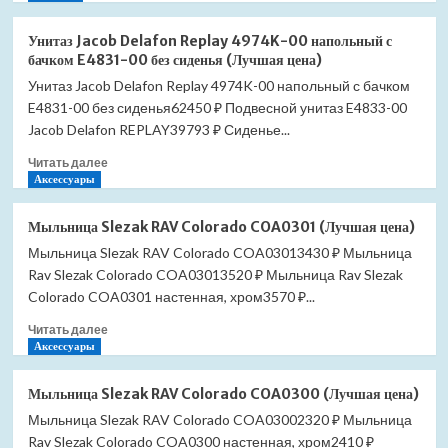
о
E4809-
Унитаз
00
Унитаз Jacob Delafon Replay 4974K-00 напольный с
Jacob
с
бачком E4831-00 без сиденья (Лучшая цена)
Delafon
сиденьем
Унитаз Jacob Delafon Replay 4974K-00 напольный с бачком
Replay
микролифт
E4831-00 без сиденья62450 ₽ Подвесной унитаз E4833-00
4974K-
(Лучшая
00
Jacob Delafon REPLAY39793 ₽ Сиденье...
цена)
напольный
Прочитать
Читать далее
с
больше
Аксессуары
бачком
о
E4832-
Унитаз
00
Мыльница Slezak RAV Colorado COA0301 (Лучшая цена)
Jacob
без
Мыльница Slezak RAV Colorado COA03013430 ₽ Мыльница
Delafon
сиденья
Rav Slezak Colorado COA03013520 ₽ Мыльница Rav Slezak
Replay
(Лучшая
4974K-
Colorado COA0301 настенная, хром3570 ₽...
цена)
00
Прочитать
Читать далее
напольный
больше
Аксессуары
с
о
бачком
Мыльница
E4831-
Мыльница Slezak RAV Colorado COA0300 (Лучшая цена)
Slezak
00
Мыльница Slezak RAV Colorado COA03002320 ₽ Мыльница
RAV
без
Rav Slezak Colorado COA0300 настенная, хром2410 ₽
Colorado
сиденья