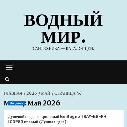
Перейти
ВОДНЫЙ
к
содержимому
МИР.
САНТЕХНИКА — КАТАЛОГ ЦЕН.
Основное
меню
ГЛАВНАЯ
2026
МАЙ
СТРАНИЦА 46
Месяц:
Май 2026
Поддоны
Душевой поддон акриловый BelBagno TRAY-BB-RH
100*80 правый (Лучшая цена)