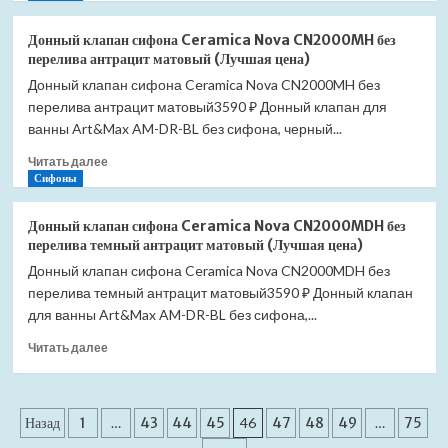
о
Донный
Донный клапан сифона Ceramica Nova CN2000MH без
клапан
перелива антрацит матовый (Лучшая цена)
сифона
Донный клапан сифона Ceramica Nova CN2000MH без
Ceramica
перелива антрацит матовый3590 ₽ Донный клапан для
Nova
CN2000ML
ванны Art&Max AM-DR-BL без сифона, черный...
без
Прочитать
Читать далее
перелива
больше
Сифоны
голубой
о
матовый
Донный
(Лучшая
Донный клапан сифона Ceramica Nova CN2000MDH без
клапан
цена)
перелива темный антрацит матовый (Лучшая цена)
сифона
Донный клапан сифона Ceramica Nova CN2000MDH без
Ceramica
перелива темный антрацит матовый3590 ₽ Донный клапан
Nova
CN2000MH
для ванны Art&Max AM-DR-BL без сифона,...
без
Прочитать
Читать далее
перелива
больше
антрацит
о
матовый
Донный
(Лучшая
Пагинация
клапан
Назад
1
…
43
44
45
46
47
48
49
…
75
цена)
сифона