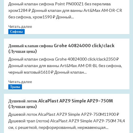
Донный клапан сифона Point PN000Z1 без перелива
Slezak
хром1284 ₽ Донный клапан для ванны Art&Max AM-DR-CR
RAV
Morava
без сифона, хром1590 ₽ Донный...
MKA0400
Прочитать
Читать далее
(Лучшая
больше
Сифоны
цена)
о
Донный
Донный клапан сифона Grohe 40824000 click/clack
клапан
(Лучшая цена)
сифона
Донный клапан сифона Grohe 40824000 click/clack2350 ₽
Point
Донный клапан для ванны Art&Max AM-DR-BL без сифона,
PN000Z1
без
черный матовый1610 ₽ Донный клапан...
перелива
Прочитать
Читать далее
хром
больше
Трапы
(Лучшая
о
цена)
Донный
Душевой лоток AlcaPlast APZ9 Simple APZ9-750M
клапан
(Лучшая цена)
сифона
Душевой лоток AlcaPlast APZ9 Simple APZ9-750M11900 ₽
Grohe
Душевой трап (лоток) AlcaPlast APZ9 Simple APZ9-750M 74,4
40824000
click/clack
см, с решеткой, перфорированный, нержавеющая...
(Лучшая