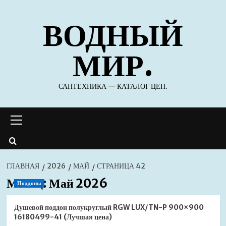
Перейти
ВОДНЫЙ
к
содержимому
МИР.
САНТЕХНИКА — КАТАЛОГ ЦЕН.
Основное
меню
ГЛАВНАЯ
2026
МАЙ
СТРАНИЦА 42
Месяц:
Май 2026
Поддоны
Душевой поддон полукруглый RGW LUX/TN-P 900×900
16180499-41 (Лучшая цена)