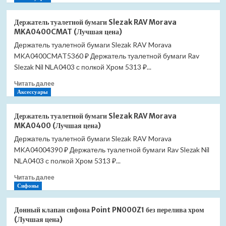
о
AZ-
Держатель
2801E
Держатель туалетной бумаги Slezak RAV Morava
туалетной
SET-
MKA0400CMAT (Лучшая цена)
бумаги
TC-
Держатель туалетной бумаги Slezak RAV Morava
Slezak
413-
MKA0400CMAT5360 ₽ Держатель туалетной бумаги Rav
RAV
2801E
Morava
Slezak Nil NLA0403 с полкой Хром 5313 ₽...
(Лучшая
MKA0400SM
цена)
Прочитать
Читать далее
(Лучшая
больше
Аксессуары
цена)
о
Держатель
Держатель туалетной бумаги Slezak RAV Morava
туалетной
MKA0400 (Лучшая цена)
бумаги
Держатель туалетной бумаги Slezak RAV Morava
Slezak
MKA04004390 ₽ Держатель туалетной бумаги Rav Slezak Nil
RAV
Morava
NLA0403 с полкой Хром 5313 ₽...
MKA0400CMAT
Прочитать
Читать далее
(Лучшая
больше
Сифоны
цена)
о
Держатель
Донный клапан сифона Point PN000Z1 без перелива хром
туалетной
(Лучшая цена)
бумаги