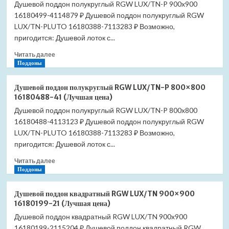
Душевой поддон полукруглый RGW LUX/TN-P 900x900
16180499-4114879 ₽ Душевой поддон полукруглый RGW
LUX/TN-PLUTO 16180388-7113283 ₽ Возможно,
пригодится: Душевой лоток с...
Прочитать
Читать далее
больше
Поддоны
о
Душевой
Душевой поддон полукруглый RGW LUX/TN-P 800×800
поддон
16180488-41 (Лучшая цена)
полукруглый
Душевой поддон полукруглый RGW LUX/TN-P 800x800
RGW
16180488-4113123 ₽ Душевой поддон полукруглый RGW
LUX/TN-
P
LUX/TN-PLUTO 16180388-7113283 ₽ Возможно,
900×900
пригодится: Душевой лоток с...
16180499-
Прочитать
41
Читать далее
больше
Поддоны
(Лучшая
о
цена)
Душевой
Душевой поддон квадратный RGW LUX/TN 900×900
поддон
16180199-21 (Лучшая цена)
полукруглый
Душевой поддон квадратный RGW LUX/TN 900x900
RGW
16180199-2115204 ₽ Душевой поддон квадратный RGW
LUX/TN-