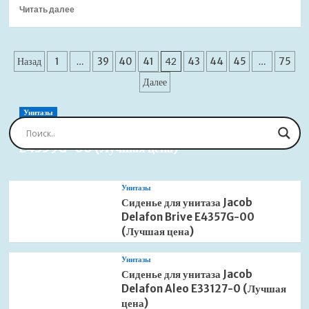
Прочитать
Читать далее
цена)
больше
о
Душевой
Пагинация
лоток
Назад
1
…
39
40
41
42
43
44
45
…
75
AlcaPlast
записей
Далее
APZ9
Simple
APZ9-
Унитазы
750M
Сиденье для унитаза Jacob Delafon Brive
(Лучшая
E4359G-00 (Лучшая цена)
цена)
Унитазы
Сиденье для унитаза Jacob
Delafon Brive E4357G-00
(Лучшая цена)
Унитазы
Сиденье для унитаза Jacob
Delafon Aleo E33127-0 (Лучшая
цена)