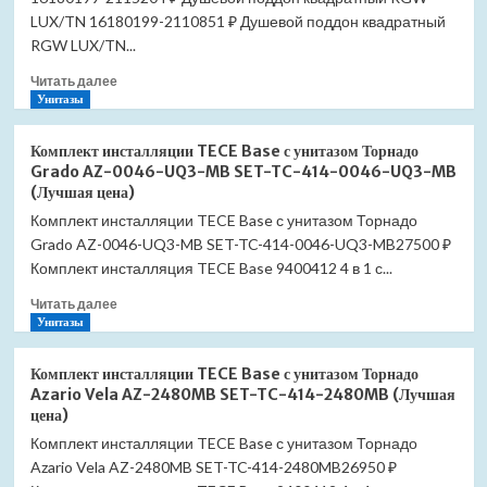
P
LUX/TN 16180199-2110851 ₽ Душевой поддон квадратный
800×800
RGW LUX/TN...
16180488-
Прочитать
41
Читать далее
больше
Унитазы
(Лучшая
о
цена)
Душевой
Комплект инсталляции TECE Base с унитазом Торнадо
поддон
Grado AZ-0046-UQ3-MB SET-TC-414-0046-UQ3-MB
квадратный
(Лучшая цена)
RGW
Комплект инсталляции TECE Base с унитазом Торнадо
LUX/TN
Grado AZ-0046-UQ3-MB SET-TC-414-0046-UQ3-MB27500 ₽
900×900
16180199-
Комплект инсталляция TECE Base 9400412 4 в 1 с...
21
Прочитать
Читать далее
(Лучшая
больше
Унитазы
цена)
о
Комплект
Комплект инсталляции TECE Base с унитазом Торнадо
инсталляции
Azario Vela AZ-2480MB SET-TC-414-2480MB (Лучшая
TECE
цена)
Base
Комплект инсталляции TECE Base с унитазом Торнадо
с
Azario Vela AZ-2480MB SET-TC-414-2480MB26950 ₽
унитазом
Торнадо