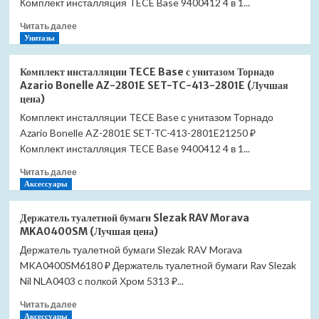
Комплект инсталляция TECE Base 9400412 4 в 1...
Grado
Прочитать
Читать далее
AZ-
больше
Унитазы
0046-
о
UQ3-
Комплект
MB
Комплект инсталляции TECE Base с унитазом Торнадо
инсталляции
SET-
Azario Bonelle AZ-2801E SET-TC-413-2801E (Лучшая
TECE
TC-
цена)
Base
414-
Комплект инсталляции TECE Base с унитазом Торнадо
с
0046-
Azario Bonelle AZ-2801E SET-TC-413-2801E21250 ₽
унитазом
UQ3-
Торнадо
Комплект инсталляция TECE Base 9400412 4 в 1...
MB
Azario
(Лучшая
Прочитать
Читать далее
Vela
цена)
больше
Аксессуары
AZ-
о
2480MB
Комплект
SET-
Держатель туалетной бумаги Slezak RAV Morava
инсталляции
TC-
MKA0400SM (Лучшая цена)
TECE
414-
Держатель туалетной бумаги Slezak RAV Morava
Base
2480MB
MKA0400SM6180 ₽ Держатель туалетной бумаги Rav Slezak
с
(Лучшая
унитазом
Nil NLA0403 с полкой Хром 5313 ₽...
цена)
Торнадо
Прочитать
Читать далее
Azario
больше
Аксессуары
Bonelle