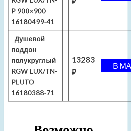
RGW LUX/TN-
₽
P 900×900
16180499-41
Душевой
поддон
13283
полукруглый
RGW LUX/TN-
₽
PLUTO
16180388-71
Возможно,